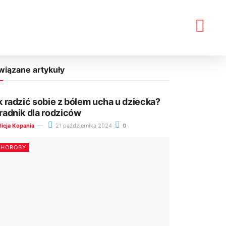
wiązane artykuły
k radzić sobie z bólem ucha u dziecka?
radnik dla rodziców
licja Kopania
21 października 2024
0
CHOROBY