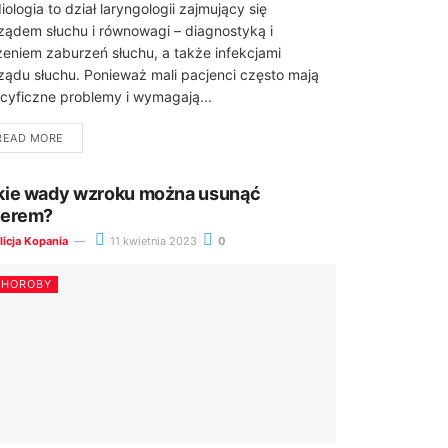
iologia to dział laryngologii zajmujący się
ządem słuchu i równowagi – diagnostyką i
zeniem zaburzeń słuchu, a także infekcjami
ządu słuchu. Ponieważ mali pacjenci często mają
cyficzne problemy i wymagają...
READ MORE
kie wady wzroku można usunąć
serem?
licja Kopania
11 kwietnia 2023
0
CHOROBY