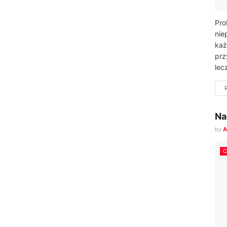
Pro
nie
każ
prz
lec
Na
by
A