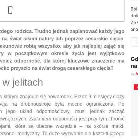
Ból
dol
Ze 
ono
żdego rodzica. Trudno jednak zaplanować każdy jego
na świat siłami natury lub poprzez cesarskie cięcie.
kunowie robią wszystko, aby jak najlepiej zająć się
óry w początkowym okresie życia jest wyjątkowo
Gd
ównież odporność, dla której kluczowe znaczenie ma
na
ziecko przyszło na świat drogą cesarskiego cięcia?
by
A
w jelitach
 w którym znajduje się noworodek. Przez 9 miesięcy ciąży
cja na drobnoustroje była mocno ograniczona. Po
m jego układ odpornościowy, musi jednak zacząć
nętrznych. Zadaniem odporności jest przy tym chronić
ojami, które są obecne wszędzie – na skórze matki,
ersonel medyczny. To duże wyzwanie dla kształtującego