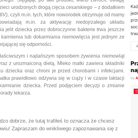
Każ
zieci urodzonych drogą cięcia cesarskiego – z dodatkiem
jed
16V)
, czyli m.in. tych, które noworodek otrzymuje od mamy
prz
powiadają m.in. za aktywację niedojrzałego układu
soc
 jelit dziecka przez dobroczynne bakterie trwa jeszcze
trwa
 karmienia lub dokarmiania niemowlęcia jest jednym ze
jającej się odporności.
jwłaściwszym i najtańszym sposobem żywienia niemowląt
Pr
az z urozmaiconą dietą. Mleko matki zawiera składniki
na
dziecka oraz chroni je przed chorobami i infekcjami.
matka prawidłowo odżywia się w ciąży i w czasie laktacji
by
A
armianie dziecka. Przed podjęciem decyzji o zmianie
orady lekarza.
dzo dobrze, że tutaj trafiłeś to oznacza że chcesz
rowiu! Zapraszam do wnikliwego zapoznawania się z