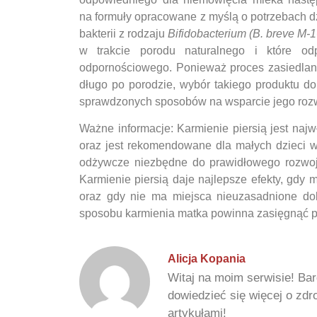
na formuły opracowane z myślą o potrzebach d
bakterii z rodzaju
Bifidobacterium
(B. breve M-
w trakcie porodu naturalnego i które od
odpornościowego. Ponieważ proces zasiedlania
długo po porodzie, wybór takiego produktu do
sprawdzonych sposobów na wsparcie jego rozwi
Ważne informacje: Karmienie piersią jest na
oraz jest rekomendowane dla małych dzieci wr
odżywcze niezbędne do prawidłowego rozwoju 
Karmienie piersią daje najlepsze efekty, gdy 
oraz gdy nie ma miejsca nieuzasadnione dok
sposobu karmienia matka powinna zasięgnąć p
Alicja Kopania
Witaj na moim serwisie! Bar
dowiedzieć się więcej o zd
artykułami!