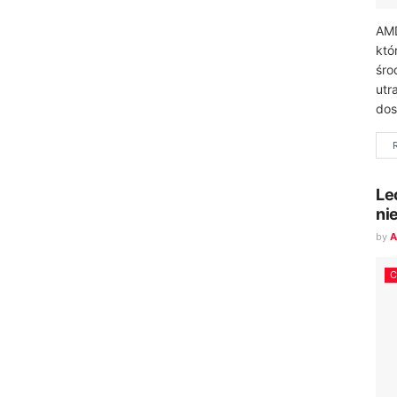
AMD
któ
śro
utr
dos
Le
ni
by
A