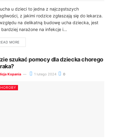
 ucha u dzieci to jedna z najczęstszych
egliwości, z jakimi rodzice zgłaszają się do lekarza.
względu na delikatną budowę ucha dziecka, jest
 bardziej narażone na infekcje i...
READ MORE
zie szukać pomocy dla dziecka chorego
 raka?
licja Kopania
1 lutego 2024
0
CHOROBY