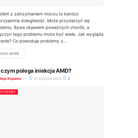
blem z zatrzymaniem moczu to bardzo
przyjemna dolegliwość. Może przydarzyć się
demu. Bywa objawem poważnych chorób, a
yczyn tego problemu może być wiele. Jak wygląda
zenie? Co powoduje problemy z...
READ MORE
 czym polega iniekcja AMD?
licja Kopania
31 stycznia 2023
0
CHOROBY