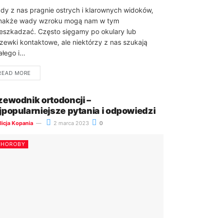
dy z nas pragnie ostrych i klarownych widoków,
nakże wady wzroku mogą nam w tym
eszkadzać. Często sięgamy po okulary lub
zewki kontaktowe, ale niektórzy z nas szukają
łego i...
READ MORE
zewodnik ortodoncji –
jpopularniejsze pytania i odpowiedzi
licja Kopania
2 marca 2023
0
CHOROBY