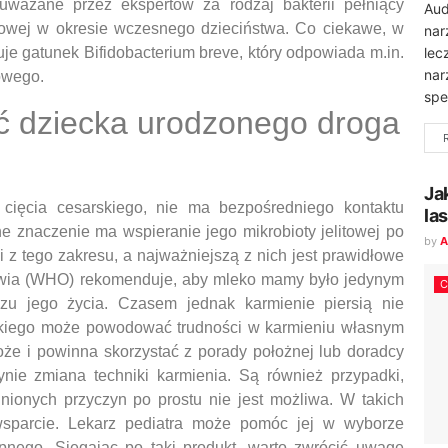
 uważane przez ekspertów za rodzaj bakterii pełniący
Aud
itowej w okresie wczesnego dzieciństwa. Co ciekawe, w
nar
lec
uje gatunek Bifidobacterium breve, który odpowiada m.in.
nar
owego.
spe
ć dziecka urodzonego droga
Ja
 cięcia cesarskiego, nie ma bezpośredniego kontaktu
la
e znaczenie ma wspieranie jego mikrobioty jelitowej po
by
A
ii z tego zakresu, a najważniejszą z nich jest prawidłowe
owia (WHO) rekomenduje, aby mleko mamy było jedynym
u jego życia. Czasem jednak karmienie piersią nie
rskiego może powodować trudności w karmieniu własnym
że i powinna skorzystać z porady położnej lub doradcy
nie zmiana techniki karmienia. Są również przypadki,
nionych przyczyn po prostu nie jest możliwa. W takich
sparcie. Lekarz pediatra może pomóc jej w wyborze
nego. Sięgając po taki produkt, warto zwrócić uwagę