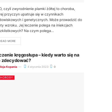
, czyli zwyrodnienie plamki żółtej to choroba,
rej przyczyn upatruje się w czynnikach
dowiskowych i genetycznych. Może prowadzić do
aty wzroku. Jej leczenie polega na iniekcjach
zklistkowych? Na czym polega...
READ MORE
czenie kręgosłupa – kiedy warto się na
e zdecydować?
licja Kopania
4 stycznia 2023
0
CHOROBY