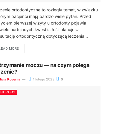
zenie ortodontyczne to rozległy temat, w związku
tórym pacjenci mają bardzo wiele pytań. Przed
yciem pierwszej wizyty u ortodonty pojawia
 wiele nurtujących kwestii. Jeśli planujesz
sultację ortodontyczną dotyczącą leczenia...
READ MORE
trzymanie moczu — na czym polega
czenie?
licja Kopania
1 lutego 2023
0
CHOROBY