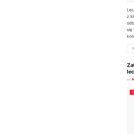
Lec
z k
odb
się
kon
Za
le
by
A