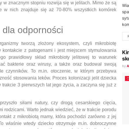
y w znacznym stopniu rozwija się w jelitach. Mimo że są
Wia
e w nich znajduje się aż 70-80% wszystkich komórek
spa
syt
kom
 dla odporności
rganizmy tworzą złożony ekosystem, czyli mikrobiotę
w kontakcie z patogenami i jest miejscem stymulowania
Ki
ego prawidłowy skład mikrobioty jelitowej to warunek
sk
ać bakterie oraz wirusy, a także oraz budował swoją
by
A
le czynników. To m.in. otoczenie, w którym przebywa
zność stosowania leków. Proces kolonizacji jelit dziecka
trakcie 3 pierwszych lat jego życia, a zaczyna się już z
zyszło siłami natury, czy drogą cesarskiego cięcia,
mi rodzicami. Warto jednak wiedzieć, że w trakcie porodu
ntakt z mikrobiotą mamy, która pochodzi zarówno z jej
To właśnie wtedy dziecko otrzymuje m.in. dobroczynne