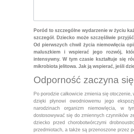
Poród to szczególne wydarzenie w życiu ka
szczegół. Dziecko może szczęśliwie przyjść 
Od pierwszych chwil życia niemowlęcia opie
maluszkiem i wspierać jego rozwój, kt
intensywny. W tym czasie kształtuje się r
mikrobiota jelitowa. Jak ją wspierać, jeśli d
Odporność zaczyna się 
Po porodzie całkowicie zmienia się otoczenie,
dzięki płynowi owodniowemu jego ekspozy
narodzinach organizm niemowlęcia, w ty
dostosowywać się do zmiennych czynników zew
dziecko przed chorobotwórczymi drobnoustr
przedmiotach, a także są przenoszone przez p