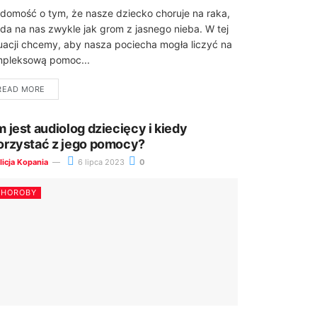
domość o tym, że nasze dziecko choruje na raka,
da na nas zwykle jak grom z jasnego nieba. W tej
uacji chcemy, aby nasza pociecha mogła liczyć na
pleksową pomoc...
READ MORE
m jest audiolog dziecięcy i kiedy
orzystać z jego pomocy?
licja Kopania
6 lipca 2023
0
CHOROBY