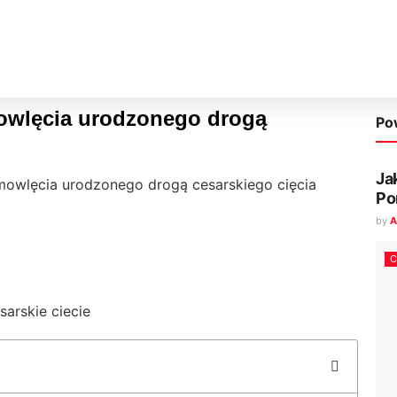
owlęcia urodzonego drogą
Po
Ja
mowlęcia urodzonego drogą cesarskiego cięcia
Po
by
A