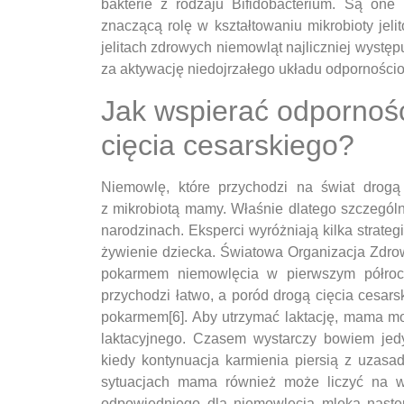
bakterie z rodzaju Bifidobacterium. Są one
znaczącą rolę w kształtowaniu mikrobioty jel
jelitach zdrowych niemowląt najliczniej występ
za aktywację niedojrzałego układu odporności
Jak wspierać odpornoś
cięcia cesarskiego?
Niemowlę, które przychodzi na świat drogą
z mikrobiotą mamy. Właśnie dlatego szczególn
narodzinach. Eksperci wyróżniają kilka strateg
żywienie dziecka. Światowa Organizacja Zdr
pokarmem niemowlęcia w pierwszym półrocz
przychodzi łatwo, a poród drogą cięcia cesa
pokarmem[6]. Aby utrzymać laktację, mama mo
laktacyjnego. Czasem wystarczy bowiem jedy
kiedy kontynuacja karmienia piersią z uzasad
sytuacjach mama również może liczyć na w
odpowiedniego dla niemowlęcia mleka następ