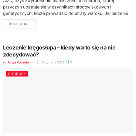
AMD, czyli zwyrodnienie plamki żółtej to choroba, której
przyczyn upatruje się w czynnikach środowiskowych i
genetycznych. Może prowadzić do utraty wzroku. Jej leczenie
polega na iniekcjach doszklistkowych? Na czym polega...
READ MORE
Leczenie kręgosłupa – kiedy warto się na nie
zdecydować?
by
Alicja Kopania
4 stycznia 2023
0
CHOROBY