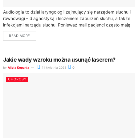
Audiologia to dział laryngologii zajmujący się narządem słuchu i
równowagi – diagnostyką i leczeniem zaburzeń słuchu, a także
infekcjami narządu słuchu. Ponieważ mali pacjenci często mają
specyficzne problemy i wymagają...
READ MORE
Jakie wady wzroku można usunąć laserem?
by
Alicja Kopania
11 kwietnia 2023
0
CHOROBY