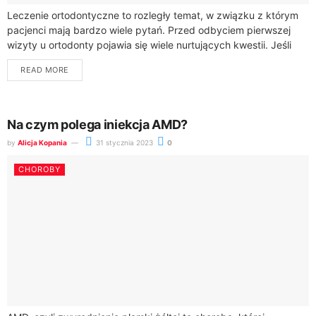
Leczenie ortodontyczne to rozległy temat, w związku z którym
pacjenci mają bardzo wiele pytań. Przed odbyciem pierwszej
wizyty u ortodonty pojawia się wiele nurtujących kwestii. Jeśli
planujesz konsultację ortodontyczną dotyczącą leczenia...
READ MORE
Na czym polega iniekcja AMD?
by
Alicja Kopania
31 stycznia 2023
0
CHOROBY