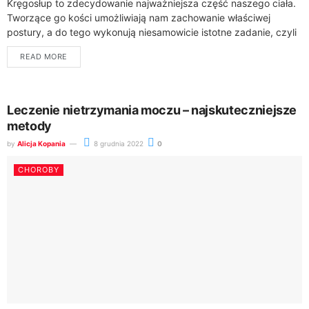
Kręgosłup to zdecydowanie najważniejsza część naszego ciała.
Tworzące go kości umożliwiają nam zachowanie właściwej
postury, a do tego wykonują niesamowicie istotne zadanie, czyli
chronią rdzeń kręgowy. O uszkodzenie kręgosłupa jest...
READ MORE
Leczenie nietrzymania moczu – najskuteczniejsze
metody
by
Alicja Kopania
8 grudnia 2022
0
CHOROBY