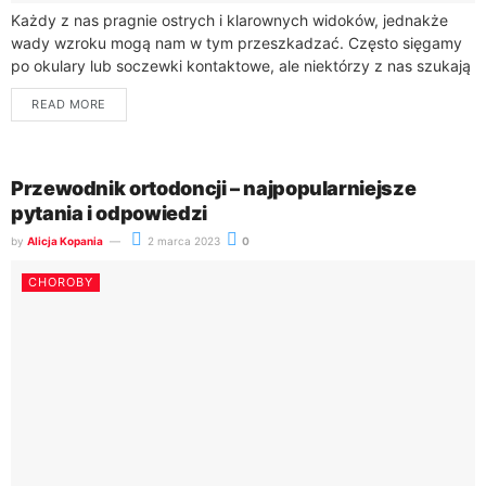
Każdy z nas pragnie ostrych i klarownych widoków, jednakże
wady wzroku mogą nam w tym przeszkadzać. Często sięgamy
po okulary lub soczewki kontaktowe, ale niektórzy z nas szukają
trwałego i...
READ MORE
Przewodnik ortodoncji – najpopularniejsze
pytania i odpowiedzi
by
Alicja Kopania
2 marca 2023
0
CHOROBY