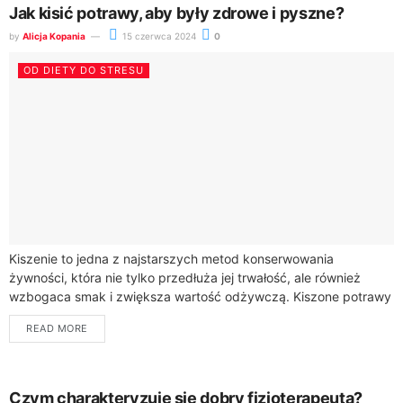
Jak kisić potrawy, aby były zdrowe i pyszne?
by
Alicja Kopania
15 czerwca 2024
0
OD DIETY DO STRESU
Kiszenie to jedna z najstarszych metod konserwowania
żywności, która nie tylko przedłuża jej trwałość, ale również
wzbogaca smak i zwiększa wartość odżywczą. Kiszone potrawy
są bogate w probiotyki, które wspomagają...
READ MORE
Czym charakteryzuje się dobry fizjoterapeuta?