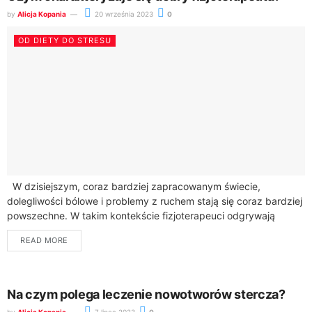
by
Alicja Kopania
20 września 2023
0
OD DIETY DO STRESU
W dzisiejszym, coraz bardziej zapracowanym świecie,
dolegliwości bólowe i problemy z ruchem stają się coraz bardziej
powszechne. W takim kontekście fizjoterapeuci odgrywają
kluczową rolę w poprawie jakości życia wielu...
READ MORE
Na czym polega leczenie nowotworów stercza?