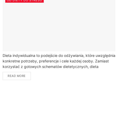
OD DIETY DO STRESU
Dieta indywidualna to podejście do odżywiania, które uwzględnia
konkretne potrzeby, preferencje i cele każdej osoby. Zamiast
korzystać z gotowych schematów dietetycznych, dieta
indywidualna jest opracowywana na podstawie informacji na
READ MORE
temat...