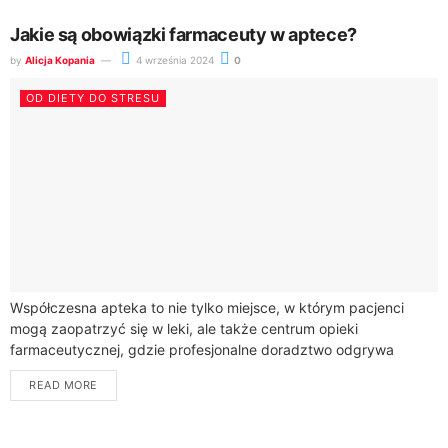
Jakie są obowiązki farmaceuty w aptece?
by
Alicja Kopania
4 września 2024
0
OD DIETY DO STRESU
Współczesna apteka to nie tylko miejsce, w którym pacjenci
mogą zaopatrzyć się w leki, ale także centrum opieki
farmaceutycznej, gdzie profesjonalne doradztwo odgrywa
kluczową rolę w procesie leczenia. Farmaceuci, będący...
READ MORE