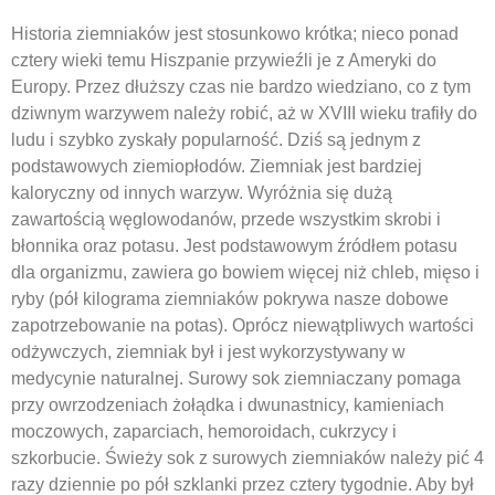
Historia ziemniaków jest stosunkowo krótka; nieco ponad
cztery wieki temu Hiszpanie przywieźli je z Ameryki do
Europy. Przez dłuższy czas nie bardzo wiedziano, co z tym
dziwnym warzywem należy robić, aż w XVIII wieku trafiły do
ludu i szybko zyskały popularność. Dziś są jednym z
podstawowych ziemiopłodów. Ziemniak jest bardziej
kaloryczny od innych warzyw. Wyróżnia się dużą
zawartością węglowodanów, przede wszystkim skrobi i
błonnika oraz potasu. Jest podstawowym źródłem potasu
dla organizmu, zawiera go bowiem więcej niż chleb, mięso i
ryby (pół kilograma ziemniaków pokrywa nasze dobowe
zapotrzebowanie na potas). Oprócz niewątpliwych wartości
odżywczych, ziemniak był i jest wykorzystywany w
medycynie naturalnej. Surowy sok ziemniaczany pomaga
przy owrzodzeniach żołądka i dwunastnicy, kamieniach
moczowych, zaparciach, hemoroidach, cukrzycy i
szkorbucie. Świeży sok z surowych ziemniaków należy pić 4
razy dziennie po pół szklanki przez cztery tygodnie. Aby był