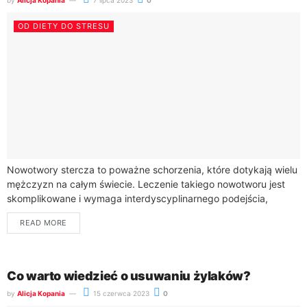
by
Alicja Kopania
7 lipca 2023
0
OD DIETY DO STRESU
Nowotwory stercza to poważne schorzenia, które dotykają wielu
mężczyzn na całym świecie. Leczenie takiego nowotworu jest
skomplikowane i wymaga interdyscyplinarnego podejścia,
obejmującego różne metody terapeutyczne. Wybór
READ MORE
odpowiedniego leczenia zależy od...
Co warto wiedzieć o usuwaniu żylaków?
by
Alicja Kopania
15 czerwca 2023
0