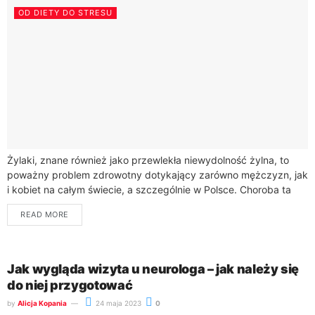
OD DIETY DO STRESU
Żylaki, znane również jako przewlekła niewydolność żylna, to
poważny problem zdrowotny dotykający zarówno mężczyzn, jak
i kobiet na całym świecie, a szczególnie w Polsce. Choroba ta
charakteryzuje się poszerzeniem i...
READ MORE
Jak wygląda wizyta u neurologa – jak należy się
do niej przygotować
by
Alicja Kopania
24 maja 2023
0