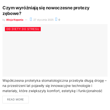
Czym wyróżniają się nowoczesne protezy
zębowe?
by
Alicja Kopania
27 stycznia 2025
0
OD DIETY DO STRESU
Współczesna protetyka stomatologiczna przebyła długą drogę –
na przestrzeni lat pojawiły się innowacyjne technologie i
materiały, które zwiększyły komfort, estetykę i funkcjonalność
protez zębowych. Pacjenci mogą obecnie korzystać z
READ MORE
rozwiązań,...