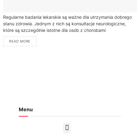
Regularne badania lekarskie są ważne dla utrzymania dobrego
stanu zdrowia. Jednym z nich są konsultacje neurologiczne,
które są szczególnie istotne dla osób z chorobami
neurologicznymi lub mających objawy wskazujące na takie
READ MORE
schorzenia. Gdzie szukać?...
Menu