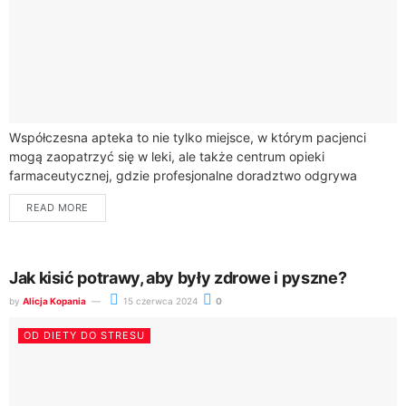
Współczesna apteka to nie tylko miejsce, w którym pacjenci
mogą zaopatrzyć się w leki, ale także centrum opieki
farmaceutycznej, gdzie profesjonalne doradztwo odgrywa
kluczową rolę w procesie leczenia. Farmaceuci, będący...
READ MORE
Jak kisić potrawy, aby były zdrowe i pyszne?
by
Alicja Kopania
15 czerwca 2024
0
OD DIETY DO STRESU