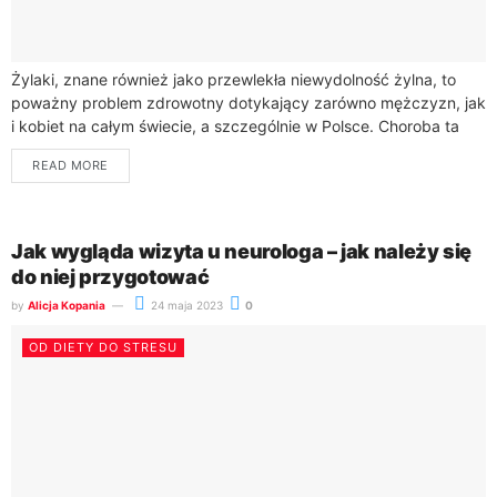
Żylaki, znane również jako przewlekła niewydolność żylna, to
poważny problem zdrowotny dotykający zarówno mężczyzn, jak
i kobiet na całym świecie, a szczególnie w Polsce. Choroba ta
charakteryzuje się poszerzeniem i...
READ MORE
Jak wygląda wizyta u neurologa – jak należy się
do niej przygotować
by
Alicja Kopania
24 maja 2023
0
OD DIETY DO STRESU