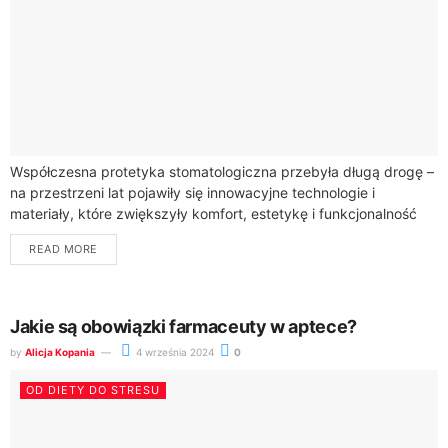
Współczesna protetyka stomatologiczna przebyła długą drogę –
na przestrzeni lat pojawiły się innowacyjne technologie i
materiały, które zwiększyły komfort, estetykę i funkcjonalność
protez zębowych. Pacjenci mogą obecnie korzystać z
READ MORE
rozwiązań,...
Jakie są obowiązki farmaceuty w aptece?
by
Alicja Kopania
4 września 2024
0
OD DIETY DO STRESU