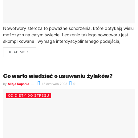
Nowotwory stercza to poważne schorzenia, które dotykają wielu
mężczyzn na całym świecie. Leczenie takiego nowotworu jest
skomplikowane i wymaga interdyscyplinarnego podejścia,
obejmującego różne metody terapeutyczne. Wybór
READ MORE
odpowiedniego leczenia zależy od...
Co warto wiedzieć o usuwaniu żylaków?
by
Alicja Kopania
15 czerwca 2023
0
OD DIETY DO STRESU