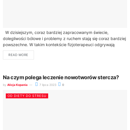
W dzisiejszym, coraz bardziej zapracowanym świecie,
dolegliwości bólowe i problemy z ruchem stają się coraz bardziej
powszechne. W takim kontekście fizjoterapeuci odgrywają
kluczową rolę w poprawie jakości życia wielu...
READ MORE
Na czym polega leczenie nowotworów stercza?
by
Alicja Kopania
7 lipca 2023
0
OD DIETY DO STRESU