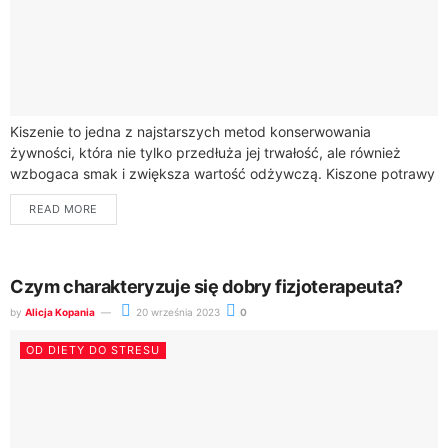
Kiszenie to jedna z najstarszych metod konserwowania
żywności, która nie tylko przedłuża jej trwałość, ale również
wzbogaca smak i zwiększa wartość odżywczą. Kiszone potrawy
są bogate w probiotyki, które wspomagają...
READ MORE
Czym charakteryzuje się dobry fizjoterapeuta?
by
Alicja Kopania
20 września 2023
0
OD DIETY DO STRESU