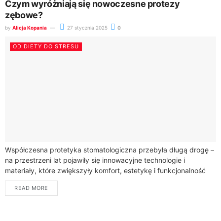
Czym wyróżniają się nowoczesne protezy
zębowe?
by
Alicja Kopania
27 stycznia 2025
0
OD DIETY DO STRESU
Współczesna protetyka stomatologiczna przebyła długą drogę –
na przestrzeni lat pojawiły się innowacyjne technologie i
materiały, które zwiększyły komfort, estetykę i funkcjonalność
protez zębowych. Pacjenci mogą obecnie korzystać z
READ MORE
rozwiązań,...