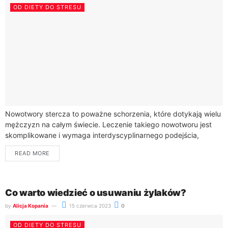
OD DIETY DO STRESU
Nowotwory stercza to poważne schorzenia, które dotykają wielu
mężczyzn na całym świecie. Leczenie takiego nowotworu jest
skomplikowane i wymaga interdyscyplinarnego podejścia,
obejmującego różne metody terapeutyczne. Wybór
READ MORE
odpowiedniego leczenia zależy od...
Co warto wiedzieć o usuwaniu żylaków?
by
Alicja Kopania
15 czerwca 2023
0
OD DIETY DO STRESU