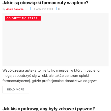
Jakie są obowiązki farmaceuty w aptece?
by
Alicja Kopania
4 września 2024
0
OD DIETY DO STRESU
Współczesna apteka to nie tylko miejsce, w którym pacjenci
mogą zaopatrzyć się w leki, ale także centrum opieki
farmaceutycznej, gdzie profesjonalne doradztwo odgrywa
kluczową rolę w procesie leczenia. Farmaceuci, będący...
READ MORE
Jak kisić potrawy, aby były zdrowe i pyszne?