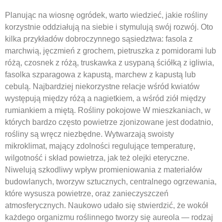
Planując na wiosnę ogródek, warto wiedzieć, jakie rośliny
korzystnie oddziałują na siebie i stymulują swój rozwój. Oto
kilka przykładów dobroczynnego sąsiedztwa: fasola z
marchwią, jęczmień z grochem, pietruszka z pomidorami lub
różą, czosnek z różą, truskawka z usypaną ściółką z igliwia,
fasolka szparagowa z kapustą, marchew z kapustą lub
cebulą. Najbardziej niekorzystne relacje wśród kwiatów
występują między różą a nagietkiem, a wśród ziół między
rumiankiem a miętą. Rośliny pokojowe W mieszkaniach, w
których bardzo często powietrze zjonizowane jest dodatnio,
rośliny są wręcz niezbędne. Wytwarzają swoisty
mikroklimat, mający zdolności regulujące temperaturę,
wilgotność i skład powietrza, jak też olejki eteryczne.
Niwelują szkodliwy wpływ promieniowania z materiałów
budowlanych, tworzyw sztucznych, centralnego ogrzewania,
które wysusza powietrze, oraz zanieczyszczeń
atmosferycznych. Naukowo udało się stwierdzić, że wokół
każdego organizmu roślinnego tworzy się aureola — rodzaj