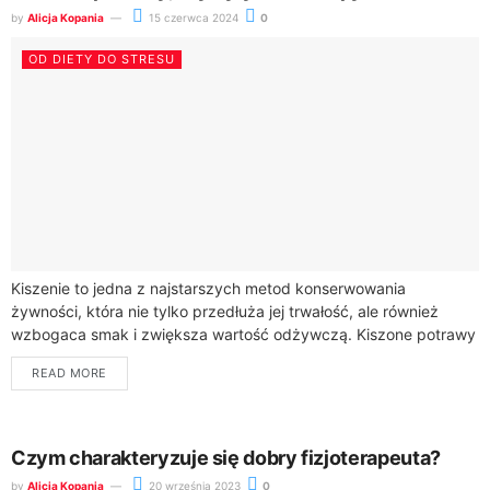
by
Alicja Kopania
15 czerwca 2024
0
OD DIETY DO STRESU
Kiszenie to jedna z najstarszych metod konserwowania
żywności, która nie tylko przedłuża jej trwałość, ale również
wzbogaca smak i zwiększa wartość odżywczą. Kiszone potrawy
są bogate w probiotyki, które wspomagają...
READ MORE
Czym charakteryzuje się dobry fizjoterapeuta?
by
Alicja Kopania
20 września 2023
0