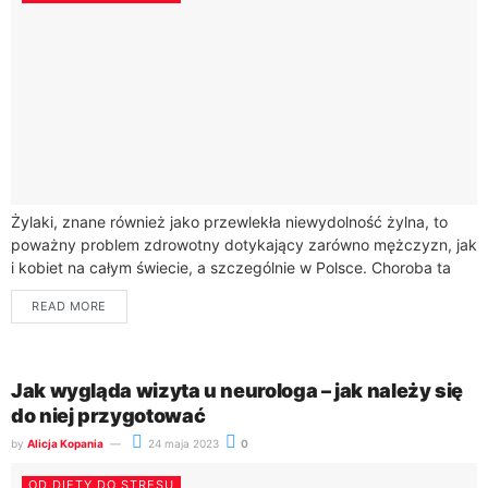
Żylaki, znane również jako przewlekła niewydolność żylna, to
poważny problem zdrowotny dotykający zarówno mężczyzn, jak
i kobiet na całym świecie, a szczególnie w Polsce. Choroba ta
charakteryzuje się poszerzeniem i...
READ MORE
Jak wygląda wizyta u neurologa – jak należy się
do niej przygotować
by
Alicja Kopania
24 maja 2023
0
OD DIETY DO STRESU