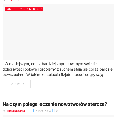
OD DIETY DO STRESU
W dzisiejszym, coraz bardziej zapracowanym świecie,
dolegliwości bólowe i problemy z ruchem stają się coraz bardziej
powszechne. W takim kontekście fizjoterapeuci odgrywają
kluczową rolę w poprawie jakości życia wielu...
READ MORE
Na czym polega leczenie nowotworów stercza?
by
Alicja Kopania
7 lipca 2023
0