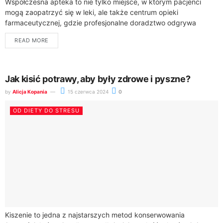
Współczesna apteka to nie tylko miejsce, w którym pacjenci
mogą zaopatrzyć się w leki, ale także centrum opieki
farmaceutycznej, gdzie profesjonalne doradztwo odgrywa
kluczową rolę w procesie leczenia. Farmaceuci, będący...
READ MORE
Jak kisić potrawy, aby były zdrowe i pyszne?
by
Alicja Kopania
15 czerwca 2024
0
OD DIETY DO STRESU
Kiszenie to jedna z najstarszych metod konserwowania