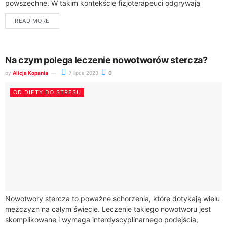
powszechne. W takim kontekście fizjoterapeuci odgrywają
kluczową rolę w poprawie jakości życia wielu...
READ MORE
Na czym polega leczenie nowotworów stercza?
by
Alicja Kopania
7 lipca 2023
0
OD DIETY DO STRESU
Nowotwory stercza to poważne schorzenia, które dotykają wielu
mężczyzn na całym świecie. Leczenie takiego nowotworu jest
skomplikowane i wymaga interdyscyplinarnego podejścia,