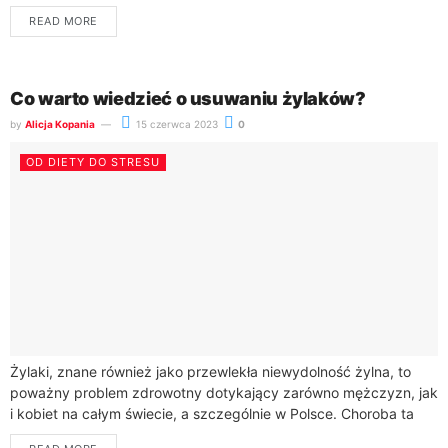
obejmującego różne metody terapeutyczne. Wybór
READ MORE
odpowiedniego leczenia zależy od...
Co warto wiedzieć o usuwaniu żylaków?
by
Alicja Kopania
15 czerwca 2023
0
OD DIETY DO STRESU
Żylaki, znane również jako przewlekła niewydolność żylna, to
poważny problem zdrowotny dotykający zarówno mężczyzn, jak
i kobiet na całym świecie, a szczególnie w Polsce. Choroba ta
charakteryzuje się poszerzeniem i...