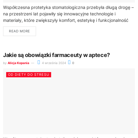
Współczesna protetyka stomatologiczna przebyła długą drogę –
na przestrzeni lat pojawiły się innowacyjne technologie i
materiały, które zwiększyły komfort, estetykę i funkcjonalność
protez zębowych. Pacjenci mogą obecnie korzystać z
READ MORE
rozwiązań,...
Jakie są obowiązki farmaceuty w aptece?
by
Alicja Kopania
4 września 2024
0
OD DIETY DO STRESU