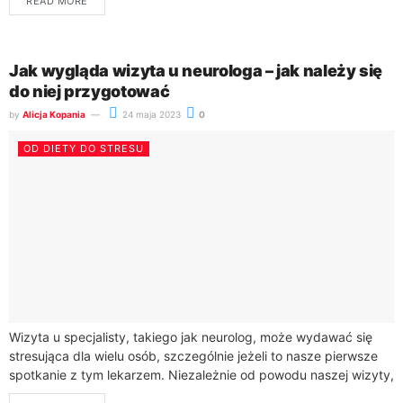
READ MORE
Jak wygląda wizyta u neurologa – jak należy się
do niej przygotować
by
Alicja Kopania
24 maja 2023
0
OD DIETY DO STRESU
Wizyta u specjalisty, takiego jak neurolog, może wydawać się
stresująca dla wielu osób, szczególnie jeżeli to nasze pierwsze
spotkanie z tym lekarzem. Niezależnie od powodu naszej wizyty,
dobrze jest wiedzieć,...