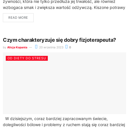
żywności, która nie tylko przedłuża jej trwałość, ale również
wzbogaca smak i zwiększa wartość odżywczą. Kiszone potrawy
są bogate w probiotyki, które wspomagają...
READ MORE
Czym charakteryzuje się dobry fizjoterapeuta?
by
Alicja Kopania
20 września 2023
0
OD DIETY DO STRESU
W dzisiejszym, coraz bardziej zapracowanym świecie,
dolegliwości bólowe i problemy z ruchem stają się coraz bardziej