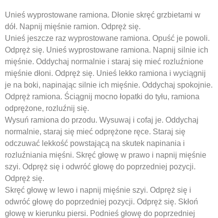
Unieś wyprostowane ramiona. Dłonie skręć grzbietami w
dół. Napnij mięśnie ramion. Odpręż się.
Unieś jeszcze raz wyprostowane ramiona. Opuść je powoli.
Odpręż się. Unieś wyprostowane ramiona. Napnij silnie ich
mięśnie. Oddychaj normalnie i staraj się mieć rozluźnione
mięśnie dłoni. Odpręż się. Unieś lekko ramiona i wyciągnij
je na boki, napinając silnie ich mięśnie. Oddychaj spokojnie.
Odpręż ramiona. Ściągnij mocno łopatki do tyłu, ramiona
odprężone, rozluźnij się.
Wysuń ramiona do przodu. Wysuwaj i cofaj je. Oddychaj
normalnie, staraj się mieć odprężone ręce. Staraj się
odczuwać lekkość powstającą na skutek napinania i
rozluźniania mięśni. Skręć głowę w prawo i napnij mięśnie
szyi. Odpręż się i odwróć głowę do poprzedniej pozycji.
Odpręż się.
Skręć głowę w lewo i napnij mięśnie szyi. Odpręż się i
odwróć głowę do poprzedniej pozycji. Odpręż się. Skłoń
głowę w kierunku piersi. Podnieś głowę do poprzedniej