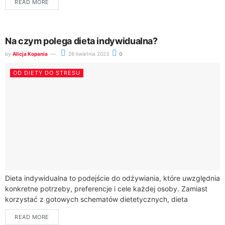
READ MORE
Na czym polega dieta indywidualna?
by
Alicja Kopania
26 kwietnia 2023
0
OD DIETY DO STRESU
Dieta indywidualna to podejście do odżywiania, które uwzględnia
konkretne potrzeby, preferencje i cele każdej osoby. Zamiast
korzystać z gotowych schematów dietetycznych, dieta
indywidualna jest opracowywana na podstawie informacji na
READ MORE
temat...