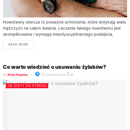
Nowotwory stercza to poważne schorzenia, które dotykają wielu
mężczyzn na całym świecie. Leczenie takiego nowotworu jest
skomplikowane i wymaga interdyscyplinarnego podejścia,
obejmującego różne metody terapeutyczne. Wybór
READ MORE
odpowiedniego leczenia zależy od...
Co warto wiedzieć o usuwaniu żylaków?
by
Alicja Kopania
15 czerwca 2023
0
OD DIETY DO STRESU