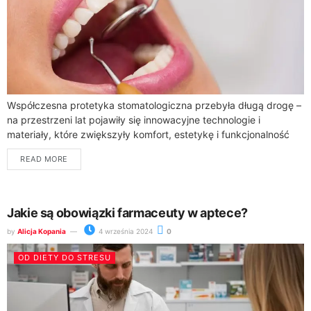
Współczesna protetyka stomatologiczna przebyła długą drogę –
na przestrzeni lat pojawiły się innowacyjne technologie i
materiały, które zwiększyły komfort, estetykę i funkcjonalność
protez zębowych. Pacjenci mogą obecnie korzystać z
READ MORE
rozwiązań,...
Jakie są obowiązki farmaceuty w aptece?
by
Alicja Kopania
4 września 2024
0
OD DIETY DO STRESU