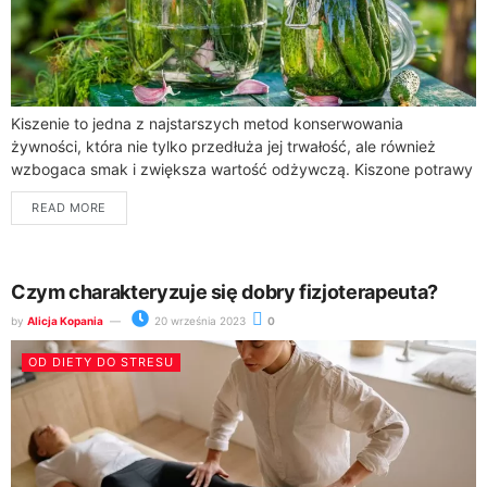
Kiszenie to jedna z najstarszych metod konserwowania
żywności, która nie tylko przedłuża jej trwałość, ale również
wzbogaca smak i zwiększa wartość odżywczą. Kiszone potrawy
są bogate w probiotyki, które wspomagają...
READ MORE
Czym charakteryzuje się dobry fizjoterapeuta?
by
Alicja Kopania
20 września 2023
0
OD DIETY DO STRESU