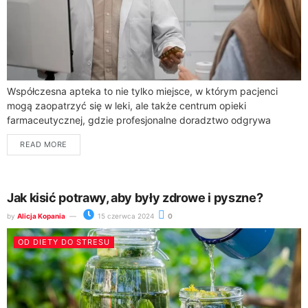
Współczesna apteka to nie tylko miejsce, w którym pacjenci
mogą zaopatrzyć się w leki, ale także centrum opieki
farmaceutycznej, gdzie profesjonalne doradztwo odgrywa
kluczową rolę w procesie leczenia. Farmaceuci, będący...
READ MORE
Jak kisić potrawy, aby były zdrowe i pyszne?
by
Alicja Kopania
15 czerwca 2024
0
OD DIETY DO STRESU