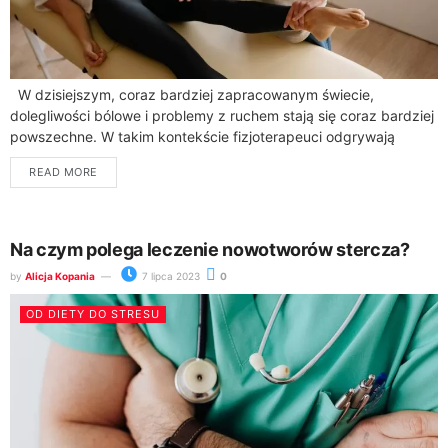
W dzisiejszym, coraz bardziej zapracowanym świecie,
dolegliwości bólowe i problemy z ruchem stają się coraz bardziej
powszechne. W takim kontekście fizjoterapeuci odgrywają
kluczową rolę w poprawie jakości życia wielu...
READ MORE
Na czym polega leczenie nowotworów stercza?
by
Alicja Kopania
7 lipca 2023
0
OD DIETY DO STRESU