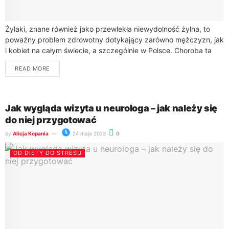
Żylaki, znane również jako przewlekła niewydolność żylna, to
poważny problem zdrowotny dotykający zarówno mężczyzn, jak
i kobiet na całym świecie, a szczególnie w Polsce. Choroba ta
charakteryzuje się poszerzeniem i...
READ MORE
Jak wygląda wizyta u neurologa – jak należy się
do niej przygotować
by
Alicja Kopania
24 maja 2023
0
OD DIETY DO STRESU