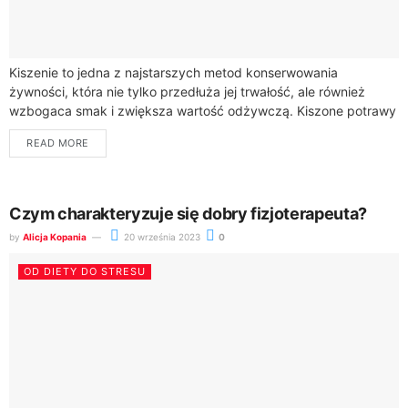
Kiszenie to jedna z najstarszych metod konserwowania
żywności, która nie tylko przedłuża jej trwałość, ale również
wzbogaca smak i zwiększa wartość odżywczą. Kiszone potrawy
są bogate w probiotyki, które wspomagają...
READ MORE
Czym charakteryzuje się dobry fizjoterapeuta?
by
Alicja Kopania
20 września 2023
0
OD DIETY DO STRESU