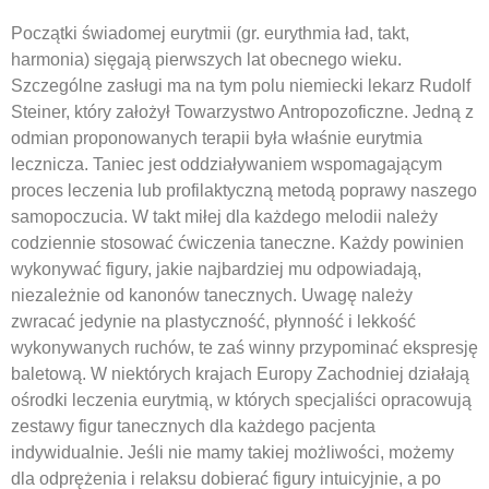
Początki świadomej eurytmii (gr. eurythmia ład, takt,
harmonia) sięgają pierwszych lat obecnego wieku.
Szczególne zasługi ma na tym polu niemiecki lekarz Rudolf
Steiner, który założył Towarzystwo Antropozoficzne. Jedną z
odmian proponowanych terapii była właśnie eurytmia
lecznicza. Taniec jest oddziaływaniem wspomagającym
proces leczenia lub profilaktyczną metodą poprawy naszego
samopoczucia. W takt miłej dla każdego melodii należy
codziennie stosować ćwiczenia taneczne. Każdy powinien
wykonywać figury, jakie najbardziej mu odpowiadają,
niezależnie od kanonów tanecznych. Uwagę należy
zwracać jedynie na plastyczność, płynność i lekkość
wykonywanych ruchów, te zaś winny przypominać ekspresję
baletową. W niektórych krajach Europy Zachodniej działają
ośrodki leczenia eurytmią, w których specjaliści opracowują
zestawy figur tanecznych dla każdego pacjenta
indywidualnie. Jeśli nie mamy takiej możliwości, możemy
dla odprężenia i relaksu dobierać figury intuicyjnie, a po