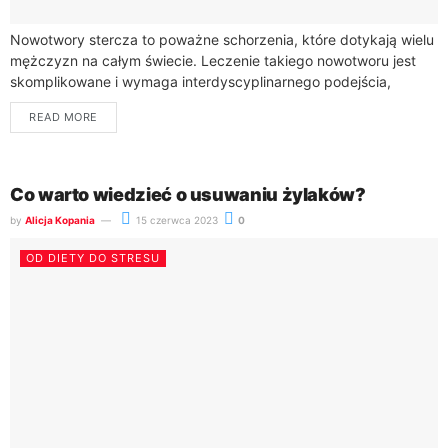
Nowotwory stercza to poważne schorzenia, które dotykają wielu
mężczyzn na całym świecie. Leczenie takiego nowotworu jest
skomplikowane i wymaga interdyscyplinarnego podejścia,
obejmującego różne metody terapeutyczne. Wybór
READ MORE
odpowiedniego leczenia zależy od...
Co warto wiedzieć o usuwaniu żylaków?
by
Alicja Kopania
15 czerwca 2023
0
OD DIETY DO STRESU