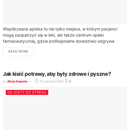
Współczesna apteka to nie tylko miejsce, w którym pacjenci
mogą zaopatrzyć się w leki, ale także centrum opieki
farmaceutycznej, gdzie profesjonalne doradztwo odgrywa
kluczową rolę w procesie leczenia. Farmaceuci, będący...
READ MORE
Jak kisić potrawy, aby były zdrowe i pyszne?
by
Alicja Kopania
15 czerwca 2024
0
OD DIETY DO STRESU