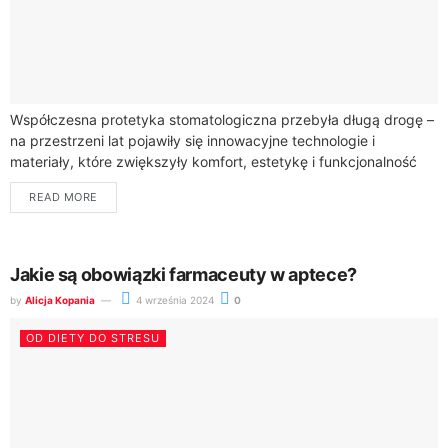
Współczesna protetyka stomatologiczna przebyła długą drogę –
na przestrzeni lat pojawiły się innowacyjne technologie i
materiały, które zwiększyły komfort, estetykę i funkcjonalność
protez zębowych. Pacjenci mogą obecnie korzystać z
READ MORE
rozwiązań,...
Jakie są obowiązki farmaceuty w aptece?
by
Alicja Kopania
4 września 2024
0
OD DIETY DO STRESU