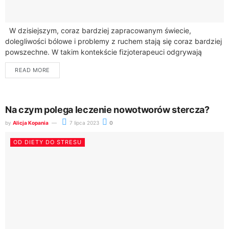
W dzisiejszym, coraz bardziej zapracowanym świecie,
dolegliwości bólowe i problemy z ruchem stają się coraz bardziej
powszechne. W takim kontekście fizjoterapeuci odgrywają
kluczową rolę w poprawie jakości życia wielu...
READ MORE
Na czym polega leczenie nowotworów stercza?
by
Alicja Kopania
7 lipca 2023
0
OD DIETY DO STRESU