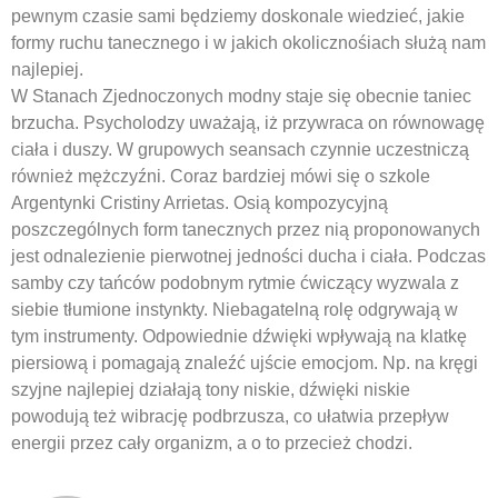
pewnym czasie sami będziemy doskonale wiedzieć, jakie
formy ruchu tanecznego i w jakich okolicznośiach służą nam
najlepiej.
W Stanach Zjednoczonych modny staje się obecnie taniec
brzucha. Psycholodzy uważają, iż przywraca on równowagę
ciała i duszy. W grupowych seansach czynnie uczestniczą
również mężczyźni. Coraz bardziej mówi się o szkole
Argentynki Cristiny Arrietas. Osią kompozycyjną
poszczególnych form tanecznych przez nią proponowanych
jest odnalezienie pierwotnej jedności ducha i ciała. Podczas
samby czy tańców podobnym rytmie ćwiczący wyzwala z
siebie tłumione instynkty. Niebagatelną rolę odgrywają w
tym instrumenty. Odpowiednie dźwięki wpływają na klatkę
piersiową i pomagają znaleźć ujście emocjom. Np. na kręgi
szyjne najlepiej działają tony niskie, dźwięki niskie
powodują też wibrację podbrzusza, co ułatwia przepływ
energii przez cały organizm, a o to przecież chodzi.