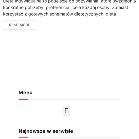
Dieta indywidualna to podejście do odżywiania, które uwzględnia
konkretne potrzeby, preferencje i cele każdej osoby. Zamiast
korzystać z gotowych schematów dietetycznych, dieta
indywidualna jest opracowywana na podstawie informacji na
READ MORE
temat...
Menu
Najnowsze w serwisie