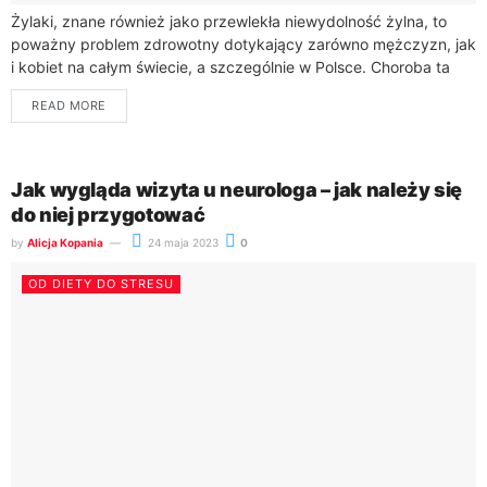
Żylaki, znane również jako przewlekła niewydolność żylna, to
poważny problem zdrowotny dotykający zarówno mężczyzn, jak
i kobiet na całym świecie, a szczególnie w Polsce. Choroba ta
charakteryzuje się poszerzeniem i...
READ MORE
Jak wygląda wizyta u neurologa – jak należy się
do niej przygotować
by
Alicja Kopania
24 maja 2023
0
OD DIETY DO STRESU