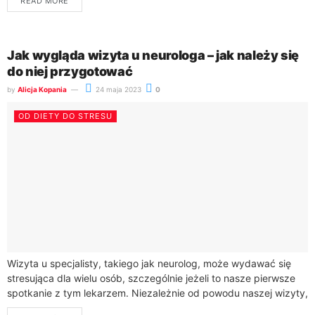
READ MORE
Jak wygląda wizyta u neurologa – jak należy się
do niej przygotować
by
Alicja Kopania
24 maja 2023
0
OD DIETY DO STRESU
Wizyta u specjalisty, takiego jak neurolog, może wydawać się
stresująca dla wielu osób, szczególnie jeżeli to nasze pierwsze
spotkanie z tym lekarzem. Niezależnie od powodu naszej wizyty,
dobrze jest wiedzieć,...