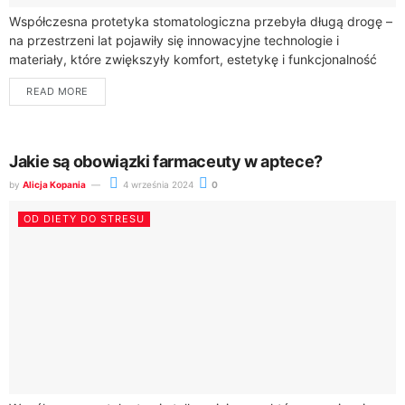
Współczesna protetyka stomatologiczna przebyła długą drogę –
na przestrzeni lat pojawiły się innowacyjne technologie i
materiały, które zwiększyły komfort, estetykę i funkcjonalność
protez zębowych. Pacjenci mogą obecnie korzystać z
READ MORE
rozwiązań,...
Jakie są obowiązki farmaceuty w aptece?
by
Alicja Kopania
4 września 2024
0
OD DIETY DO STRESU