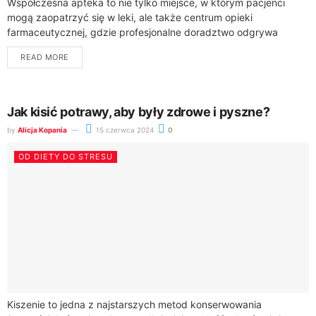
Współczesna apteka to nie tylko miejsce, w którym pacjenci
mogą zaopatrzyć się w leki, ale także centrum opieki
farmaceutycznej, gdzie profesjonalne doradztwo odgrywa
kluczową rolę w procesie leczenia. Farmaceuci, będący...
READ MORE
Jak kisić potrawy, aby były zdrowe i pyszne?
by
Alicja Kopania
15 czerwca 2024
0
OD DIETY DO STRESU
Kiszenie to jedna z najstarszych metod konserwowania