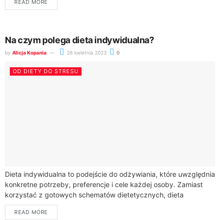
READ MORE
Na czym polega dieta indywidualna?
by
Alicja Kopania
26 kwietnia 2023
0
OD DIETY DO STRESU
Dieta indywidualna to podejście do odżywiania, które uwzględnia
konkretne potrzeby, preferencje i cele każdej osoby. Zamiast
korzystać z gotowych schematów dietetycznych, dieta
indywidualna jest opracowywana na podstawie informacji na
READ MORE
temat...