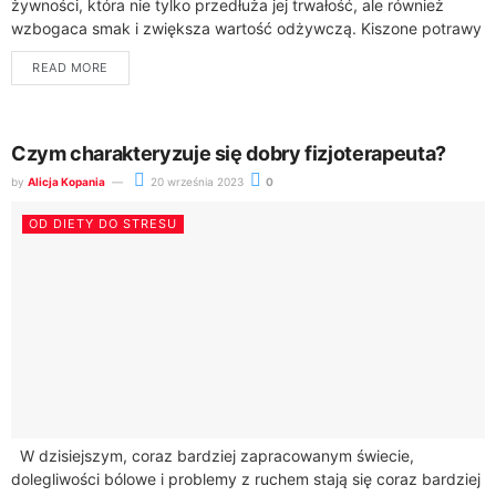
żywności, która nie tylko przedłuża jej trwałość, ale również
wzbogaca smak i zwiększa wartość odżywczą. Kiszone potrawy
są bogate w probiotyki, które wspomagają...
READ MORE
Czym charakteryzuje się dobry fizjoterapeuta?
by
Alicja Kopania
20 września 2023
0
OD DIETY DO STRESU
W dzisiejszym, coraz bardziej zapracowanym świecie,
dolegliwości bólowe i problemy z ruchem stają się coraz bardziej