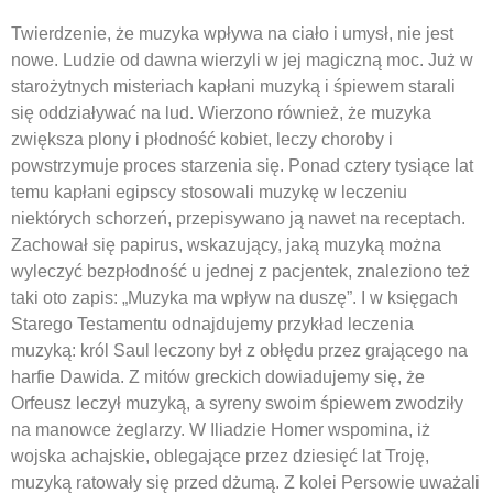
Twierdzenie, że muzyka wpływa na ciało i umysł, nie jest
nowe. Ludzie od dawna wierzyli w jej magiczną moc. Już w
starożytnych misteriach kapłani muzyką i śpiewem starali
się oddziaływać na lud. Wierzono również, że muzyka
zwiększa plony i płodność kobiet, leczy choroby i
powstrzymuje proces starzenia się. Ponad cztery tysiące lat
temu kapłani egipscy stosowali muzykę w leczeniu
niektórych schorzeń, przepisywano ją nawet na receptach.
Zachował się papirus, wskazujący, jaką muzyką można
wyleczyć bezpłodność u jednej z pacjentek, znaleziono też
taki oto zapis: „Muzyka ma wpływ na duszę”. I w księgach
Starego Testamentu odnajdujemy przykład leczenia
muzyką: król Saul leczony był z obłędu przez grającego na
harfie Dawida. Z mitów greckich dowiadujemy się, że
Orfeusz leczył muzyką, a syreny swoim śpiewem zwodziły
na manowce żeglarzy. W Iliadzie Homer wspomina, iż
wojska achajskie, oblegające przez dziesięć lat Troję,
muzyką ratowały się przed dżumą. Z kolei Persowie uważali