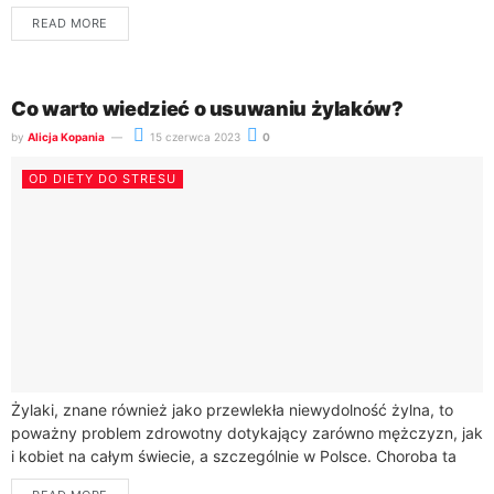
obejmującego różne metody terapeutyczne. Wybór
READ MORE
odpowiedniego leczenia zależy od...
Co warto wiedzieć o usuwaniu żylaków?
by
Alicja Kopania
15 czerwca 2023
0
OD DIETY DO STRESU
Żylaki, znane również jako przewlekła niewydolność żylna, to
poważny problem zdrowotny dotykający zarówno mężczyzn, jak
i kobiet na całym świecie, a szczególnie w Polsce. Choroba ta
charakteryzuje się poszerzeniem i...