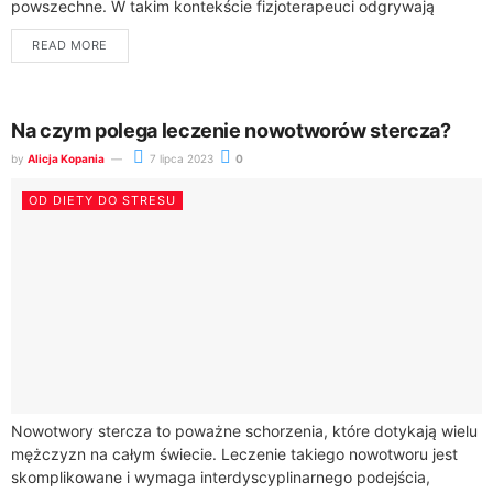
powszechne. W takim kontekście fizjoterapeuci odgrywają
kluczową rolę w poprawie jakości życia wielu...
READ MORE
Na czym polega leczenie nowotworów stercza?
by
Alicja Kopania
7 lipca 2023
0
OD DIETY DO STRESU
Nowotwory stercza to poważne schorzenia, które dotykają wielu
mężczyzn na całym świecie. Leczenie takiego nowotworu jest
skomplikowane i wymaga interdyscyplinarnego podejścia,