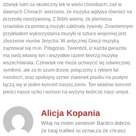
dźwięk lutni za skuteczny lek w wielu chorobach, zaś w
dawnych Chinach wierzono, że muzyka wpływa również na
przyrodę nieożywioną. Z Biblii wiemy, że plemiona
izraelskie za pomocą muzyki zaklinały żywioły. Znamiennym
przykładem wykorzystania muzyki w sztuce wojennej jest
zburzenie murów Jerycha. W antycznej Grecji muzyką
zajmował się m.in. Pitagoras. Twierdził, iż każda gwiazda
ma swój własny ton i wszystkie razem tworzą muzykę
wszechświata. Człowiek nie może uchwycić tej odwiecznej
symfonii, ale za to szum drzew, połączony z rykiem fal
morskich, oraz spokojny szmer ziarenek piasku na pustyni
łączą się w jeden koncert naszej ziemi. Ten właśnie koncert
pieści nasze ucho i wznosi na wyżyny twórcze nasz umysł.
Alicja Kopania
Witaj na moim serwisie! Bardzo dobrze,
że tutaj trafiłeś to oznacza że chcesz