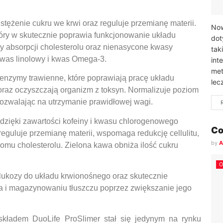
tężenie cukru we krwi oraz reguluje przemianę materii.
Now
tóry w skutecznie poprawia funkcjonowanie układu
dot
cy absorpcji cholesterolu oraz nienasycone kwasy
tak
kwas linolowy i kwas Omega-3.
int
met
enzymy trawienne, które poprawiają pracę układu
lec
raz oczyszczają organizm z toksyn. Normalizuje poziom
 pozwalając na utrzymanie prawidłowej wagi.
 dzięki zawartości kofeiny i kwasu chlorogenowego
Co
reguluje przemianę materii, wspomaga redukcję cellulitu,
by
A
omu cholesterolu. Zielona kawa obniża ilość cukru
O
lukozy do układu krwionośnego oraz skutecznie
a i magazynowaniu tłuszczu poprzez zwiększanie jego
kładem DuoLife ProSlimer stał się jedynym na rynku