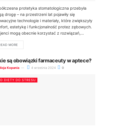
ółczesna protetyka stomatologiczna przebyła
gą drogę – na przestrzeni lat pojawiły się
owacyjne technologie i materiały, które zwiększyły
fort, estetykę i funkcjonalność protez zębowych.
jenci mogą obecnie korzystać z rozwiązań,...
READ MORE
kie są obowiązki farmaceuty w aptece?
licja Kopania
4 września 2024
0
D DIETY DO STRESU