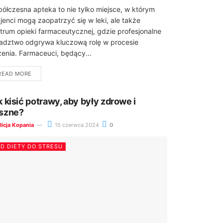
ółczesna apteka to nie tylko miejsce, w którym
jenci mogą zaopatrzyć się w leki, ale także
trum opieki farmaceutycznej, gdzie profesjonalne
adztwo odgrywa kluczową rolę w procesie
zenia. Farmaceuci, będący...
READ MORE
k kisić potrawy, aby były zdrowe i
szne?
licja Kopania
15 czerwca 2024
0
D DIETY DO STRESU