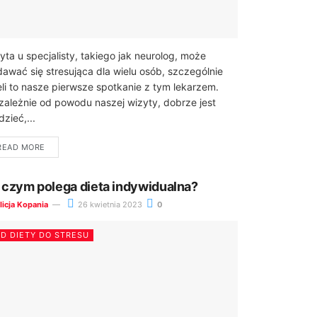
yta u specjalisty, takiego jak neurolog, może
awać się stresująca dla wielu osób, szczególnie
eli to nasze pierwsze spotkanie z tym lekarzem.
zależnie od powodu naszej wizyty, dobrze jest
dzieć,...
READ MORE
 czym polega dieta indywidualna?
licja Kopania
26 kwietnia 2023
0
D DIETY DO STRESU