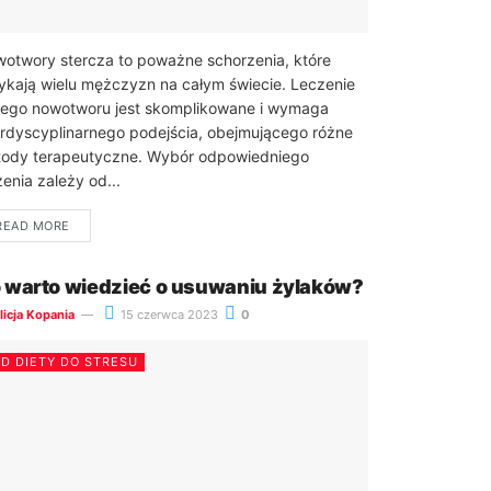
otwory stercza to poważne schorzenia, które
ykają wielu mężczyzn na całym świecie. Leczenie
iego nowotworu jest skomplikowane i wymaga
erdyscyplinarnego podejścia, obejmującego różne
ody terapeutyczne. Wybór odpowiedniego
zenia zależy od...
READ MORE
 warto wiedzieć o usuwaniu żylaków?
licja Kopania
15 czerwca 2023
0
D DIETY DO STRESU