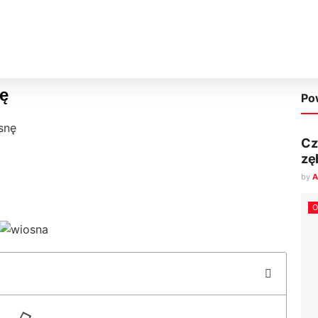
ę
Po
snę
Cz
zę
by
A
O