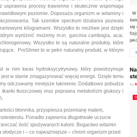
az usprawnia procesy trawienne i skutecznie wspomaga
W d
 prawidłowym poziomie. Doposaża organizm w witaminy i
świ
kcjonowania. Tak szerokie spectrum działania pozwala
się
ramowymi kilogramami. Wszystko to możliwe jest dzięki
fiz
órym wyróżnić możemy m.in. garcinia cambogia, acai,
jak
chlorogenowy. Wszystko to są naturalne produkty, które
jące. ProSlimer to w pełni naturalny produkt, w którym
Na
st w nim kwas hydroksycytrynowy, który powstrzymuje
st
 jest w stanie zmagazynować więcej energii. Dzięki temu
 a my odczuwamy mniejsze łaknienie. Dodatkowo pobudza
by
A
 tkanki tłuszczowej oraz poprawia metabolizm glukozy i
O
ń.
rtości błonnika, przyspiesza przemianę materii,
cholesterolu. Ponadto zapewnia długotrwałe uczucie
raniczać ilość spożywanych kalorii. Bogactwo witamin
słodycze i – co najważniejsze – chroni organizm przed