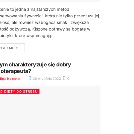
zenie to jedna z najstarszych metod
serwowania żywności, która nie tylko przedłuża jej
ałość, ale również wzbogaca smak i zwiększa
tość odżywczą. Kiszone potrawy są bogate w
biotyki, które wspomagają...
READ MORE
ym charakteryzuje się dobry
zjoterapeuta?
licja Kopania
20 września 2023
0
D DIETY DO STRESU