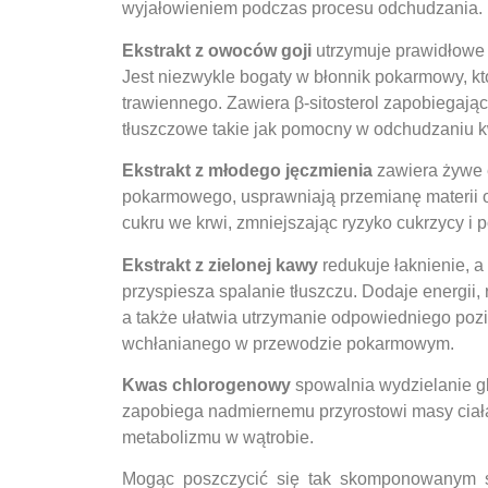
wyjałowieniem podczas procesu odchudzania.
Ekstrakt z owoców goji
utrzymuje prawidłowe s
Jest niezwykle bogaty w błonnik pokarmowy, k
trawiennego. Zawiera β-sitosterol zapobiegają
tłuszczowe takie jak pomocny w odchudzaniu 
Ekstrakt z młodego jęczmienia
zawiera żywe 
pokarmowego, usprawniają przemianę materii o
cukru we krwi, zmniejszając ryzyko cukrzycy i
Ekstrakt z zielonej kawy
redukuje łaknienie, a
przyspiesza spalanie tłuszczu. Dodaje energii, 
a także ułatwia utrzymanie odpowiedniego pozi
wchłanianego w przewodzie pokarmowym.
Kwas chlorogenowy
spowalnia wydzielanie g
zapobiega nadmiernemu przyrostowi masy ciał
metabolizmu w wątrobie.
Mogąc poszczycić się tak skomponowanym s