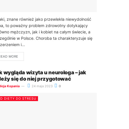
aki, znane również jako przewlekła niewydolność
na, to poważny problem zdrowotny dotykający
ówno mężczyzn, jak i kobiet na całym świecie, a
zególnie w Polsce. Choroba ta charakteryzuje się
zerzeniem i...
READ MORE
k wygląda wizyta u neurologa – jak
leży się do niej przygotować
licja Kopania
24 maja 2023
0
D DIETY DO STRESU