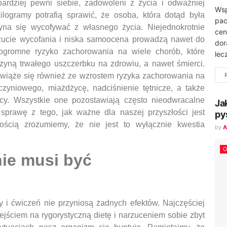
ardziej pewni siebie, zadowoleni z życia i odważniej
Wsp
logramy potrafią sprawić, że osoba, która dotąd była
pac
yna się wycofywać z własnego życia. Niejednokrotnie
cen
czucie wycofania i niska samoocena prowadzą nawet do
dor
ogromne ryzyko zachorowania na wiele chorób, które
lec
zyną trwałego uszczerbku na zdrowiu, a nawet śmierci.
 wiąże się również ze wzrostem ryzyka zachorowania na
czyniowego, miażdżycę, nadciśnienie tętnicze, a także
cy. Wszystkie one pozostawiają często nieodwracalne
Ja
sprawę z tego, jak ważne dla naszej przyszłości jest
py
ścią zrozumiemy, że nie jest to wyłącznie kwestia
by
A
O
ie musi być
ty i ćwiczeń nie przyniosą żadnych efektów. Najczęściej
jściem na rygorystyczną dietę i narzuceniem sobie zbyt