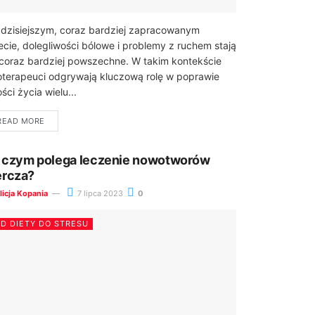
zisiejszym, coraz bardziej zapracowanym
ecie, dolegliwości bólowe i problemy z ruchem stają
 coraz bardziej powszechne. W takim kontekście
joterapeuci odgrywają kluczową rolę w poprawie
ości życia wielu...
READ MORE
 czym polega leczenie nowotworów
ercza?
licja Kopania
7 lipca 2023
0
D DIETY DO STRESU