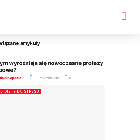
wiązane artykuły
ym wyróżniają się nowoczesne protezy
bowe?
licja Kopania
27 stycznia 2025
0
D DIETY DO STRESU