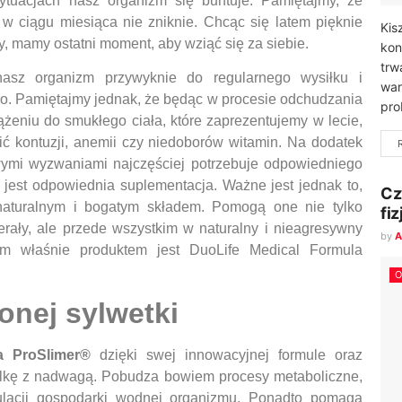
ytuacjach nasz organizm się buntuje. Pamiętajmy, że
w ciągu miesiąca nie zniknie. Chcąc się latem pięknie
Kis
my, mamy ostatni moment, aby wziąć się za siebie.
kon
trw
nasz organizm przywyknie do regularnego wysiłku i
war
o. Pamiętajmy jednak, że będąc w procesie odchudzania
pro
niu do smukłego ciała, które zaprezentujemy w lecie,
ć kontuzji, anemii czy niedoborów witamin. Na dodatek
owymi wyzwaniami najczęściej potrzebuje odpowiedniego
jest odpowiednia suplementacja. Ważne jest jednak to,
Cz
naturalnym i bogatym składem. Pomogą one nie tylko
fi
rały, ale przede wszystkim w naturalny i nieagresywny
by
A
im właśnie produktem jest DuoLife Medical Formula
O
onej sylwetki
la ProSlimer®
dzięki swej innowacyjnej formule oraz
lkę z nadwagą. Pobudza bowiem procesy metaboliczne,
egulacji gospodarki wodnej organizmu. Ponadto pomaga