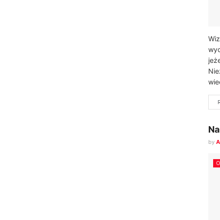
Wiz
wyd
jeż
Nie
wie
Na
by
A
O