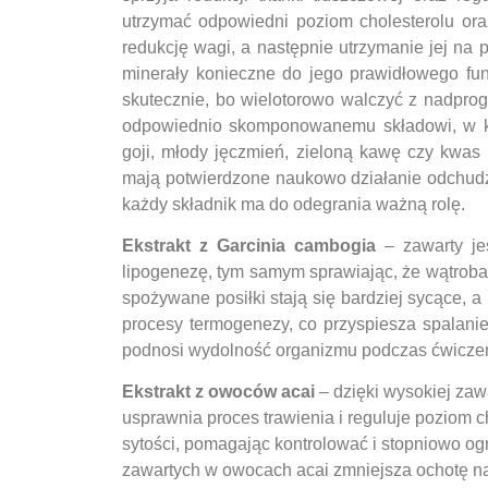
utrzymać odpowiedni poziom cholesterolu or
redukcję wagi, a następnie utrzymanie jej na
minerały konieczne do jego prawidłowego fun
skutecznie, bo wielotorowo walczyć z nadprog
odpowiednio skomponowanemu składowi, w kt
goji, młody jęczmień, zieloną kawę czy kwas 
mają potwierdzone naukowo działanie odchudza
każdy składnik ma do odegrania ważną rolę.
Ekstrakt z Garcinia cambogia
– zawarty je
lipogenezę, tym samym sprawiając, że wątroba
spożywane posiłki stają się bardziej sycące,
procesy termogenezy, co przyspiesza spalanie
podnosi wydolność organizmu podczas ćwicze
Ekstrakt z owoców acai
– dzięki wysokiej zawa
usprawnia proces trawienia i reguluje poziom 
sytości, pomagając kontrolować i stopniowo og
zawartych w owocach acai zmniejsza ochotę na 