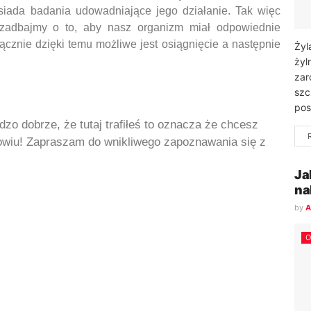
osiada badania udowadniające jego działanie. Tak więc
 zadbajmy o to, aby nasz organizm miał odpowiednie
cznie dzięki temu możliwe jest osiągnięcie a następnie
Żyl
żyl
zar
szc
pos
dzo dobrze, że tutaj trafiłeś to oznacza że chcesz
rowiu! Zapraszam do wnikliwego zapoznawania się z
Ja
na
by
A
O