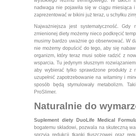
wysokiego reżimu treningowego. W takich s
nadwaga nie pojawiła się w ciągu miesiąca i 
zaprezentować w bikini już teraz, u schyłku zi
Najważniejsza jest systematyczność. Gdy 
zmienionej diety możemy nieco podkręcić temp
musimy bardzo uważnie go obserwować. W dąże
nie możemy dopuścić do tego, aby się nabawi
organizm, który teraz musi sobie radzić z n
wsparcia. Tu jedynym słusznym rozwiązaniem 
aby wybierać tylko sprawdzone produkty z 
uzupełnić zapotrzebowanie na witaminy i mine
sposób będą stymulowały metabolizm. Tak
ProSlimer.
Naturalnie do wymarz
Suplement diety DuoLife Medical Formu
bogatemu składowi, pozwala na skuteczną wa
sprzyja redukcji tkanki tłuszczowej oraz r