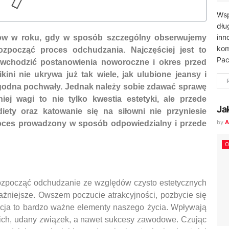
Wsp
dłu
inn
sów w roku, gdy w sposób szczególny obserwujemy
kom
zpocząć proces odchudzania. Najczęściej jest to
Pac
ą wchodzić postanowienia noworoczne i okres przed
ini nie ukrywa już tak wiele, jak ulubione jeansy i
t godna pochwały. Jednak należy sobie zdawać sprawę
ej wagi to nie tylko kwestia estetyki, ale przede
Ja
iety oraz katowanie się na siłowni nie przyniesie
by
A
 proces prowadzony w sposób odpowiedzialny i przede
O
ozpocząć odchudzanie ze względów czysto estetycznych
ważniejsze. Owszem poczucie atrakcyjności, pozbycie się
cja to bardzo ważne elementy naszego życia. Wpływają
ich, udany związek, a nawet sukcesy zawodowe. Czując