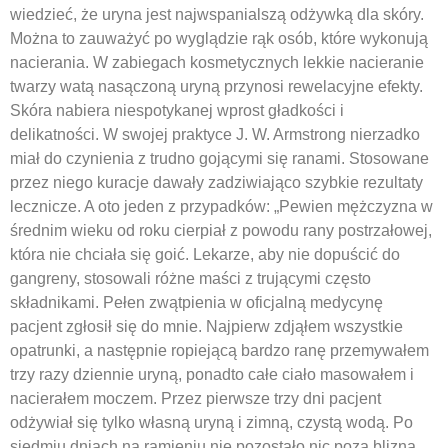
wiedzieć, że uryna jest najwspanialszą odżywką dla skóry.
Można to zauważyć po wyglądzie rąk osób, które wykonują
nacierania. W zabiegach kosmetycznych lekkie nacieranie
twarzy watą nasączoną uryną przynosi rewelacyjne efekty.
Skóra nabiera niespotykanej wprost gładkości i
delikatności. W swojej praktyce J. W. Armstrong nierzadko
miał do czynienia z trudno gojącymi się ranami. Stosowane
przez niego kuracje dawały zadziwiająco szybkie rezultaty
lecznicze. A oto jeden z przypadków: „Pewien mężczyzna w
średnim wieku od roku cierpiał z powodu rany postrzałowej,
która nie chciała się goić. Lekarze, aby nie dopuścić do
gangreny, stosowali różne maści z trującymi często
składnikami. Pełen zwątpienia w oficjalną medycynę
pacjent zgłosił się do mnie. Najpierw zdjąłem wszystkie
opatrunki, a następnie ropiejącą bardzo ranę przemywałem
trzy razy dziennie uryną, ponadto całe ciało masowałem i
nacierałem moczem. Przez pierwsze trzy dni pacjent
odżywiał się tylko własną uryną i zimną, czystą wodą. Po
siedmiu dniach na ramieniu nie pozostało nic poza blizną