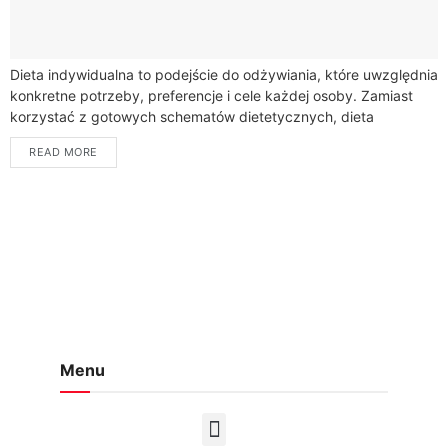
Dieta indywidualna to podejście do odżywiania, które uwzględnia
konkretne potrzeby, preferencje i cele każdej osoby. Zamiast
korzystać z gotowych schematów dietetycznych, dieta
indywidualna jest opracowywana na podstawie informacji na
READ MORE
temat...
Menu