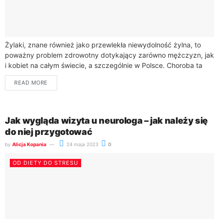
Żylaki, znane również jako przewlekła niewydolność żylna, to
poważny problem zdrowotny dotykający zarówno mężczyzn, jak
i kobiet na całym świecie, a szczególnie w Polsce. Choroba ta
charakteryzuje się poszerzeniem i...
READ MORE
Jak wygląda wizyta u neurologa – jak należy się
do niej przygotować
by
Alicja Kopania
24 maja 2023
0
OD DIETY DO STRESU