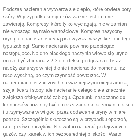
Podczas nacierania wytwarza się ciepło, które otwiera pory
skóry. W przypadku kompresów ważne jest, co one
zawierają. Kompresy, które tylko wyciągają, nic w zamian
nie wnosząc, są mało wartościowe. Kompres nasycony
uryną lub nacieranie uryną przewyższa wszystkie inne tego
typu zabiegi. Samo nacieranie powinno przebiegać
następująco. Na dno płaskiego naczynia wlewa się urynę
(może być zbierana z 2-3 dni i lekko podgrzana). Teraz
należy zanurzyć w niej dłonie i nacierać do momentu, aż
ręce wyschną, po czym czynność powtarzać. W
nacieraniach lecznicznych najważniejszymi miejscami są
szyja, twarz i stopy, ale nacieranie całego ciała znacznie
zwiększa efektywność zabiegu. Opatrunki nasączane do
kompresów powinny być umieszczane na leczonym miejscu
i utrzymywane w wilgoci przez dodawanie uryny w miarę
potrzeb. Szczególnie skuteczne są w przypadku oparzeń,
ran, guzów i obrzęków. Nie wolno nacierać podejrzanych
guzów czy tkanek w ich bezpośredniej bliskości. Warto