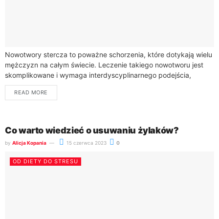
Nowotwory stercza to poważne schorzenia, które dotykają wielu
mężczyzn na całym świecie. Leczenie takiego nowotworu jest
skomplikowane i wymaga interdyscyplinarnego podejścia,
obejmującego różne metody terapeutyczne. Wybór
READ MORE
odpowiedniego leczenia zależy od...
Co warto wiedzieć o usuwaniu żylaków?
by
Alicja Kopania
15 czerwca 2023
0
OD DIETY DO STRESU