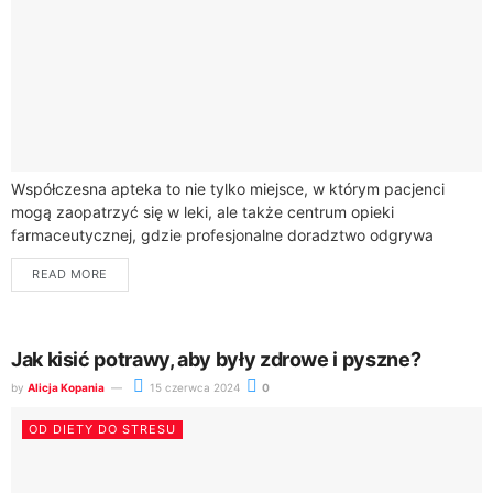
Współczesna apteka to nie tylko miejsce, w którym pacjenci
mogą zaopatrzyć się w leki, ale także centrum opieki
farmaceutycznej, gdzie profesjonalne doradztwo odgrywa
kluczową rolę w procesie leczenia. Farmaceuci, będący...
READ MORE
Jak kisić potrawy, aby były zdrowe i pyszne?
by
Alicja Kopania
15 czerwca 2024
0
OD DIETY DO STRESU