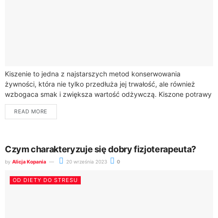
Kiszenie to jedna z najstarszych metod konserwowania
żywności, która nie tylko przedłuża jej trwałość, ale również
wzbogaca smak i zwiększa wartość odżywczą. Kiszone potrawy
są bogate w probiotyki, które wspomagają...
READ MORE
Czym charakteryzuje się dobry fizjoterapeuta?
by
Alicja Kopania
20 września 2023
0
OD DIETY DO STRESU