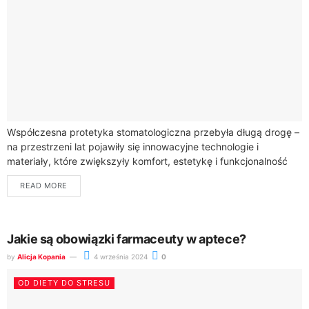
Współczesna protetyka stomatologiczna przebyła długą drogę –
na przestrzeni lat pojawiły się innowacyjne technologie i
materiały, które zwiększyły komfort, estetykę i funkcjonalność
protez zębowych. Pacjenci mogą obecnie korzystać z
READ MORE
rozwiązań,...
Jakie są obowiązki farmaceuty w aptece?
by
Alicja Kopania
4 września 2024
0
OD DIETY DO STRESU