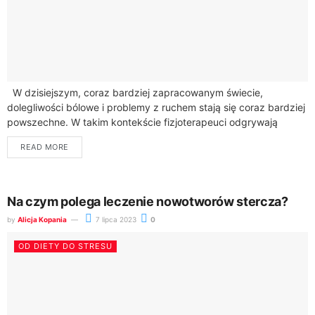
W dzisiejszym, coraz bardziej zapracowanym świecie,
dolegliwości bólowe i problemy z ruchem stają się coraz bardziej
powszechne. W takim kontekście fizjoterapeuci odgrywają
kluczową rolę w poprawie jakości życia wielu...
READ MORE
Na czym polega leczenie nowotworów stercza?
by
Alicja Kopania
7 lipca 2023
0
OD DIETY DO STRESU