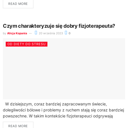
READ MORE
Czym charakteryzuje się dobry fizjoterapeuta?
by
Alicja Kopania
20 września 2023
0
OD DIETY DO STRESU
W dzisiejszym, coraz bardziej zapracowanym świecie,
dolegliwości bólowe i problemy z ruchem stają się coraz bardziej
powszechne. W takim kontekście fizjoterapeuci odgrywają
kluczową rolę w poprawie jakości życia wielu...
READ MORE