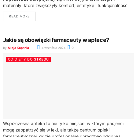
materiały, które zwiększyły komfort, estetykę i funkcjonalność
protez zębowych. Pacjenci mogą obecnie korzystać z
READ MORE
rozwiązań,...
Jakie są obowiązki farmaceuty w aptece?
by
Alicja Kopania
4 września 2024
0
OD DIETY DO STRESU
Współczesna apteka to nie tylko miejsce, w którym pacjenci
mogą zaopatrzyć się w leki, ale także centrum opieki
farmaceutycznej, gdzie profesjonalne doradztwo odgrywa