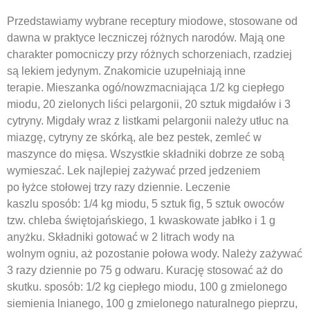
Przedstawiamy wybrane receptury miodowe, stosowane od
dawna w praktyce leczniczej różnych narodów. Mają one
charakter pomocniczy przy różnych schorzeniach, rzadziej
są lekiem jedynym. Znakomicie uzupełniają inne
terapie. Mieszanka ogó/nowzmacniająca 1/2 kg ciepłego
miodu, 20 zielonych liści pelargonii, 20 sztuk migdałów i 3
cytryny. Migdały wraz z listkami pelargonii należy utłuc na
miazgę, cytryny ze skórką, ale bez pestek, zemleć w
maszynce do mięsa. Wszystkie składniki dobrze ze sobą
wymieszać. Lek najlepiej zażywać przed jedzeniem
po łyżce stołowej trzy razy dziennie. Leczenie
kaszlu sposób: 1/4 kg miodu, 5 sztuk fig, 5 sztuk owoców
tzw. chleba świętojańskiego, 1 kwaskowate jabłko i 1 g
anyżku. Składniki gotować w 2 litrach wody na
wolnym ogniu, aż pozostanie połowa wody. Należy zażywać
3 razy dziennie po 75 g odwaru. Kurację stosować aż do
skutku. sposób: 1/2 kg ciepłego miodu, 100 g zmielonego
siemienia lnianego, 100 g zmielonego naturalnego pieprzu,