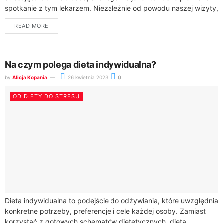
spotkanie z tym lekarzem. Niezależnie od powodu naszej wizyty,
dobrze jest wiedzieć,...
READ MORE
Na czym polega dieta indywidualna?
by
Alicja Kopania
26 kwietnia 2023
0
OD DIETY DO STRESU
Dieta indywidualna to podejście do odżywiania, które uwzględnia
konkretne potrzeby, preferencje i cele każdej osoby. Zamiast
korzystać z gotowych schematów dietetycznych, dieta