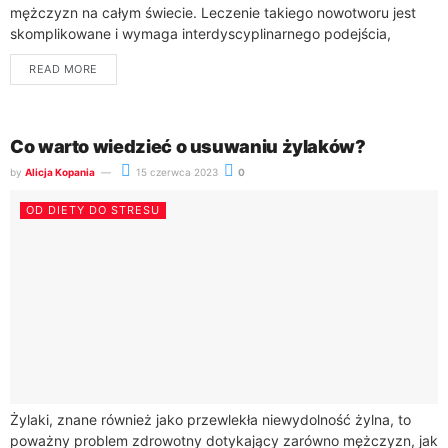
mężczyzn na całym świecie. Leczenie takiego nowotworu jest
skomplikowane i wymaga interdyscyplinarnego podejścia,
obejmującego różne metody terapeutyczne. Wybór
READ MORE
odpowiedniego leczenia zależy od...
Co warto wiedzieć o usuwaniu żylaków?
by
Alicja Kopania
15 czerwca 2023
0
OD DIETY DO STRESU
Żylaki, znane również jako przewlekła niewydolność żylna, to
poważny problem zdrowotny dotykający zarówno mężczyzn, jak