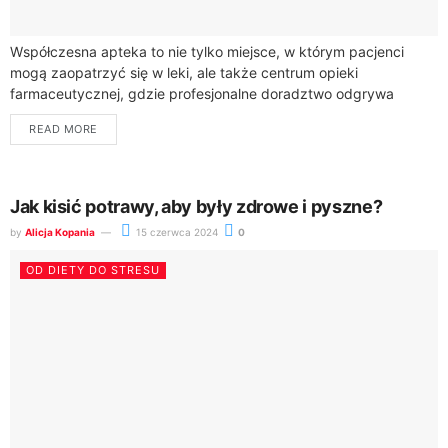
Współczesna apteka to nie tylko miejsce, w którym pacjenci
mogą zaopatrzyć się w leki, ale także centrum opieki
farmaceutycznej, gdzie profesjonalne doradztwo odgrywa
kluczową rolę w procesie leczenia. Farmaceuci, będący...
READ MORE
Jak kisić potrawy, aby były zdrowe i pyszne?
by
Alicja Kopania
15 czerwca 2024
0
OD DIETY DO STRESU