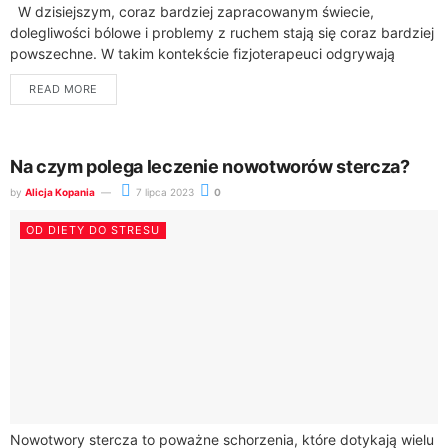
W dzisiejszym, coraz bardziej zapracowanym świecie,
dolegliwości bólowe i problemy z ruchem stają się coraz bardziej
powszechne. W takim kontekście fizjoterapeuci odgrywają
kluczową rolę w poprawie jakości życia wielu...
READ MORE
Na czym polega leczenie nowotworów stercza?
by
Alicja Kopania
7 lipca 2023
0
OD DIETY DO STRESU
Nowotwory stercza to poważne schorzenia, które dotykają wielu