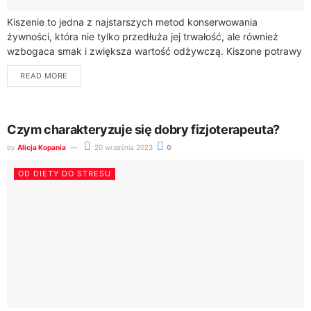
Kiszenie to jedna z najstarszych metod konserwowania
żywności, która nie tylko przedłuża jej trwałość, ale również
wzbogaca smak i zwiększa wartość odżywczą. Kiszone potrawy
są bogate w probiotyki, które wspomagają...
READ MORE
Czym charakteryzuje się dobry fizjoterapeuta?
by
Alicja Kopania
20 września 2023
0
OD DIETY DO STRESU