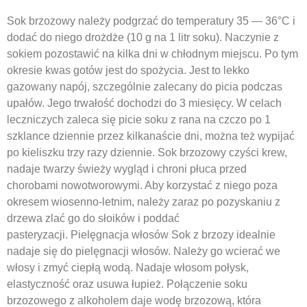
Sok brzozowy należy podgrzać do temperatury 35 — 36°C i
dodać do niego drożdże (10 g na 1 litr soku). Naczynie z
sokiem pozostawić na kilka dni w chłodnym miejscu. Po tym
okresie kwas gotów jest do spożycia. Jest to lekko
gazowany napój, szczególnie zalecany do picia podczas
upałów. Jego trwałość dochodzi do 3 miesięcy. W celach
leczniczych zaleca się picie soku z rana na czczo po 1
szklance dziennie przez kilkanaście dni, można też wypijać
po kieliszku trzy razy dziennie. Sok brzozowy czyści krew,
nadaje twarzy świeży wygląd i chroni płuca przed
chorobami nowotworowymi. Aby korzystać z niego poza
okresem wiosenno-letnim, należy zaraz po pozyskaniu z
drzewa zlać go do słoików i poddać
pasteryzacji. Pielęgnacja włosów Sok z brzozy idealnie
nadaje się do pielęgnacji włosów. Należy go wcierać we
włosy i zmyć ciepłą wodą. Nadaje włosom połysk,
elastyczność oraz usuwa łupież. Połączenie soku
brzozowego z alkoholem daje wodę brzozową, która