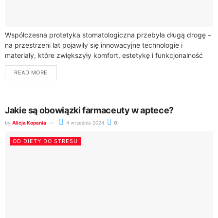
Współczesna protetyka stomatologiczna przebyła długą drogę –
na przestrzeni lat pojawiły się innowacyjne technologie i
materiały, które zwiększyły komfort, estetykę i funkcjonalność
protez zębowych. Pacjenci mogą obecnie korzystać z
READ MORE
rozwiązań,...
Jakie są obowiązki farmaceuty w aptece?
by
Alicja Kopania
4 września 2024
0
OD DIETY DO STRESU