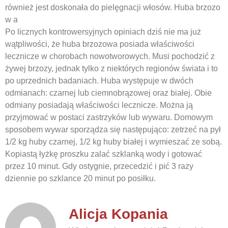
również jest doskonała do pielęgnacji włosów. Huba brzozo
w a
Po licznych kontrowersyjnych opiniach dziś nie ma już
wątpliwości, że huba brzozowa posiada właściwości
lecznicze w chorobach nowotworowych. Musi pochodzić z
żywej brzozy, jednak tylko z niektórych regionów świata i to
po uprzednich badaniach. Huba występuje w dwóch
odmianach: czarnej lub ciemnobrązowej oraz białej. Obie
odmiany posiadają właściwości lecznicze. Można ją
przyjmować w postaci zastrzyków lub wywaru. Domowym
sposobem wywar sporządza się następująco: zetrzeć na pył
1/2 kg huby czarnej, 1/2 kg huby białej i wymieszać ze sobą.
Kopiastą łyżkę proszku zalać szklanką wody i gotować
przez 10 minut. Gdy ostygnie, przecedzić i pić 3 razy
dziennie po szklance 20 minut po posiłku.
Alicja Kopania