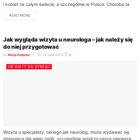
i kobiet na całym świecie, a szczególnie w Polsce. Choroba ta
charakteryzuje się poszerzeniem i...
READ MORE
Jak wygląda wizyta u neurologa – jak należy się
do niej przygotować
by
Alicja Kopania
24 maja 2023
0
OD DIETY DO STRESU
Wizyta u specjalisty, takiego jak neurolog, może wydawać się
stresująca dla wielu osób, szczególnie jeżeli to nasze pierwsze