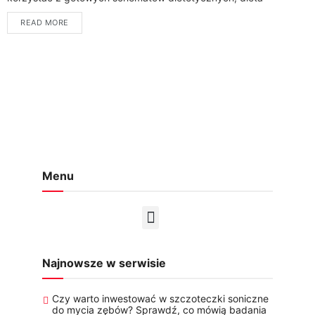
indywidualna jest opracowywana na podstawie informacji na
READ MORE
temat...
Menu
Najnowsze w serwisie
Czy warto inwestować w szczoteczki soniczne
do mycia zębów? Sprawdź, co mówią badania