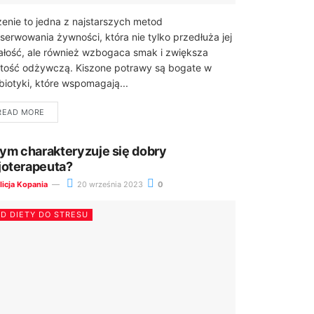
zenie to jedna z najstarszych metod
serwowania żywności, która nie tylko przedłuża jej
ałość, ale również wzbogaca smak i zwiększa
tość odżywczą. Kiszone potrawy są bogate w
biotyki, które wspomagają...
READ MORE
ym charakteryzuje się dobry
zjoterapeuta?
licja Kopania
20 września 2023
0
D DIETY DO STRESU