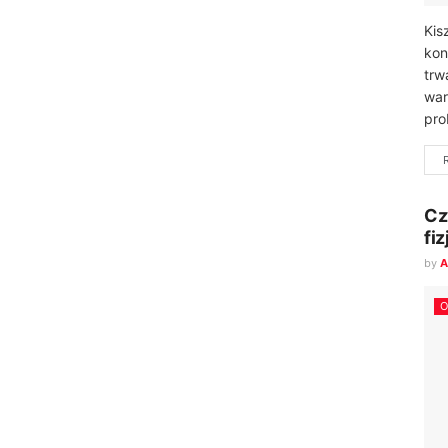
Kis
kon
trw
war
pro
Cz
fi
by
A
O