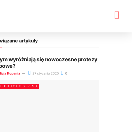
wiązane artykuły
ym wyróżniają się nowoczesne protezy
bowe?
licja Kopania
27 stycznia 2025
0
D DIETY DO STRESU