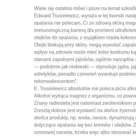
Wiele się ostatnio mówi i pisze na temat szkodli
Edward Trusielewicz, wyraża w tej kwestii nas
opalania nie polecam. Ci ze zdrową skórą mog
immunologiczną barierą dla promieni ultrafiol
olejków do opalania, z wyjątkiem masła kokos
Olejki blokują pory skóry, mogą wywołać zapa
wpływ na zdrowie może mieć kolor kostiumu kąp
stanami zapalnymi jajników, ogólnie narządów 
— podobnie jak niebieski — stymuluje jądra, jaj
artretyków, ponadto czerwień wywołuje podniec
rekonwalescentom”.
E. Trusielewicz absolutnie nie poleca picia alk
Alkohol wytrąca magnez z organizmu, co powod
Znany radiesteta jest natomiast zwolennikiem 
Zresztą dobrze jest wystawić na słońce żywność
słońca produkty, np. woda, owoce, dynamizują 
dotyczące opalania się bez kremów i olejków.
ozonowej narasta, trzeba więc albo stosować k