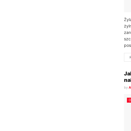
Żyl
żyl
zar
szc
pos
Ja
na
by
A
O