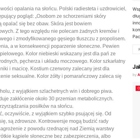
wości opalania na słońcu. Polski radiesteta i uzdrowiciel,
Wsp
dłu
tępujący pogląd: „Osobom ze schorzeniami skóry
inn
ą opalać się bez obaw. Skóra jest bowiem
kom
etowych. Z tego względu nie polecam żadnych kremów i
Pac
owego i zmodyfikowanego gęsiego tłuszczu z propolisem.
lenia, a w konsekwencji poparzenie słoneczne. Pewien
ielowego. Kolor niebieski wskazany jest dla pań ze
rodnych, pęcherza i układu moczowego. Kolor szkarłatny
Ja
niki i macicę. Kostium czerwony zalecany jest dla
by
A
enie seksualne. Kolor żółty i pomarańczowy zaleca się
O
oholu, z wyjątkiem szlachetnych win i dobrego piwa.
uje zakłócenie około 30 przemian metabolicznych.
przyrządzania posiłków na słońcu.
, oczywiście, z wyjątkiem szybko psującej się. Od
się, są zdrowsze. Kontrowersje mogą budzić rady
 Zagrożenie z powodu rzednącej nad Ziemią warstwy
rótkie kąpiele słoneczne bez zabezpieczenia, albo