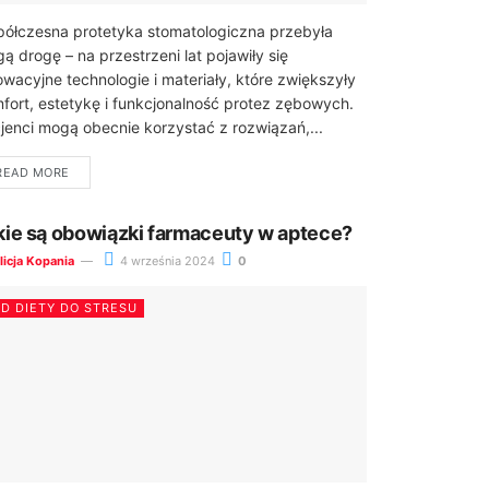
ółczesna protetyka stomatologiczna przebyła
gą drogę – na przestrzeni lat pojawiły się
owacyjne technologie i materiały, które zwiększyły
fort, estetykę i funkcjonalność protez zębowych.
jenci mogą obecnie korzystać z rozwiązań,...
READ MORE
kie są obowiązki farmaceuty w aptece?
licja Kopania
4 września 2024
0
D DIETY DO STRESU