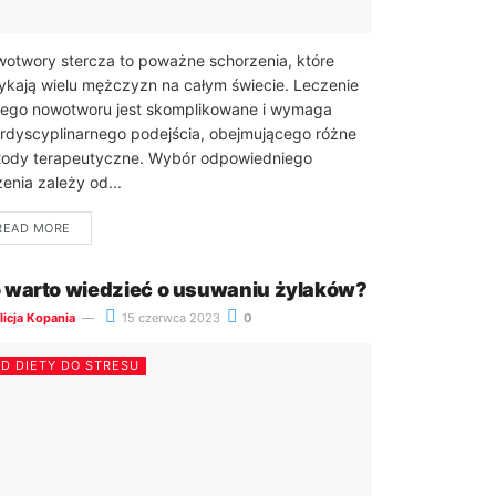
otwory stercza to poważne schorzenia, które
ykają wielu mężczyzn na całym świecie. Leczenie
iego nowotworu jest skomplikowane i wymaga
erdyscyplinarnego podejścia, obejmującego różne
ody terapeutyczne. Wybór odpowiedniego
zenia zależy od...
READ MORE
 warto wiedzieć o usuwaniu żylaków?
licja Kopania
15 czerwca 2023
0
D DIETY DO STRESU