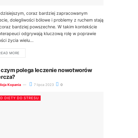
zisiejszym, coraz bardziej zapracowanym
ecie, dolegliwości bólowe i problemy z ruchem stają
 coraz bardziej powszechne. W takim kontekście
joterapeuci odgrywają kluczową rolę w poprawie
ości życia wielu...
READ MORE
 czym polega leczenie nowotworów
ercza?
licja Kopania
7 lipca 2023
0
D DIETY DO STRESU