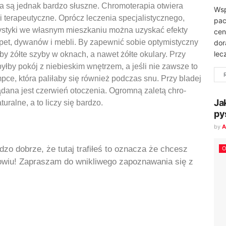
za są jednak bardzo słuszne. Chromoterapia otwiera
Wsp
erapeutyczne. Oprócz leczenia specjalistycznego,
pac
ystyki we własnym mieszkaniu można uzyskać efekty
cen
pet, dywanów i mebli. By zapewnić sobie optymistyczny
dor
lec
ćby żółte szyby w oknach, a nawet żółte okulary. Przy
łby pokój z niebieskim wnętrzem, a jeśli nie zawsze to
ce, która paliłaby się również podczas snu. Przy bladej
ana jest czerwień otoczenia. Ogromną zaletą chro-
Ja
turalne, a to liczy się bardzo.
py
by
A
dzo dobrze, że tutaj trafiłeś to oznacza że chcesz
O
rowiu! Zapraszam do wnikliwego zapoznawania się z