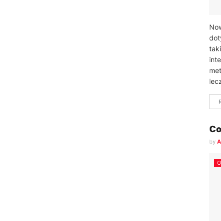
Now
dot
tak
int
met
lec
Co
by
A
O