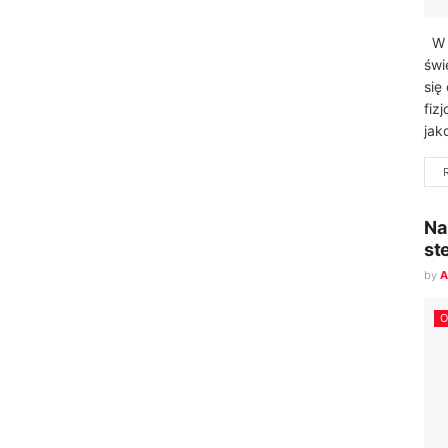
W d
świ
się
fiz
jak
Na
st
by
A
O