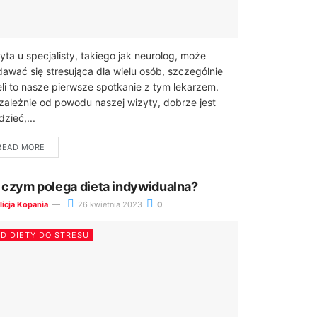
yta u specjalisty, takiego jak neurolog, może
awać się stresująca dla wielu osób, szczególnie
eli to nasze pierwsze spotkanie z tym lekarzem.
zależnie od powodu naszej wizyty, dobrze jest
dzieć,...
READ MORE
 czym polega dieta indywidualna?
licja Kopania
26 kwietnia 2023
0
D DIETY DO STRESU