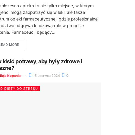
ółczesna apteka to nie tylko miejsce, w którym
jenci mogą zaopatrzyć się w leki, ale także
trum opieki farmaceutycznej, gdzie profesjonalne
adztwo odgrywa kluczową rolę w procesie
zenia. Farmaceuci, będący...
READ MORE
k kisić potrawy, aby były zdrowe i
szne?
licja Kopania
15 czerwca 2024
0
D DIETY DO STRESU