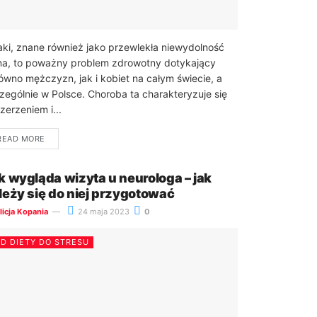
aki, znane również jako przewlekła niewydolność
na, to poważny problem zdrowotny dotykający
ówno mężczyzn, jak i kobiet na całym świecie, a
zególnie w Polsce. Choroba ta charakteryzuje się
zerzeniem i...
READ MORE
k wygląda wizyta u neurologa – jak
leży się do niej przygotować
licja Kopania
24 maja 2023
0
D DIETY DO STRESU