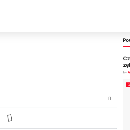
Po
Cz
zę
by
A
O