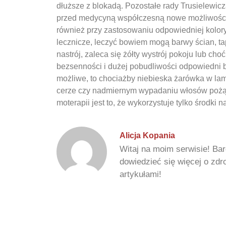
dłuższe z blokadą. Pozostałe rady Trusielewic
przed medycyną współczesną nowe możliwości t
również przy zastosowaniu odpowiedniej kolor
lecznicze, leczyć bowiem mogą barwy ścian, ta
nastrój, zaleca się żółty wystrój pokoju lub cho
bezsenności i dużej pobudliwości odpowiedni by
możliwe, to chociażby niebieska żarówka w lamp
cerze czy nadmiernym wypadaniu włosów pożąd
moterapii jest to, że wykorzystuje tylko środki na
Alicja Kopania
Witaj na moim serwisie! Bar
dowiedzieć się więcej o zd
artykułami!