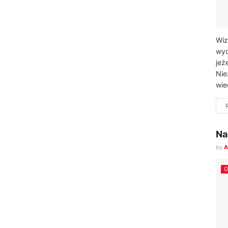
Wiz
wyd
jeż
Nie
wie
Na
by
A
O