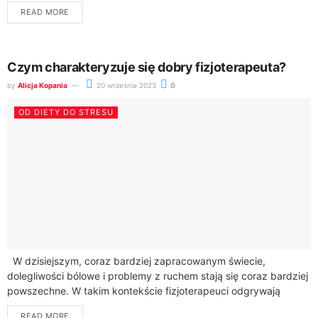
są bogate w probiotyki, które wspomagają...
READ MORE
Czym charakteryzuje się dobry fizjoterapeuta?
by
Alicja Kopania
20 września 2023
0
OD DIETY DO STRESU
W dzisiejszym, coraz bardziej zapracowanym świecie,
dolegliwości bólowe i problemy z ruchem stają się coraz bardziej
powszechne. W takim kontekście fizjoterapeuci odgrywają
kluczową rolę w poprawie jakości życia wielu...
READ MORE