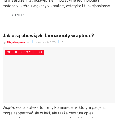
na przestrzeni lat pojawiły się innowacyjne technologie i
materiały, które zwiększyły komfort, estetykę i funkcjonalność
protez zębowych. Pacjenci mogą obecnie korzystać z
READ MORE
rozwiązań,...
Jakie są obowiązki farmaceuty w aptece?
by
Alicja Kopania
4 września 2024
0
OD DIETY DO STRESU
Współczesna apteka to nie tylko miejsce, w którym pacjenci
mogą zaopatrzyć się w leki, ale także centrum opieki