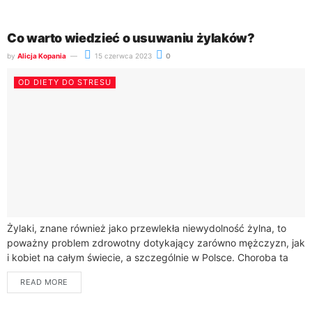
Co warto wiedzieć o usuwaniu żylaków?
by
Alicja Kopania
15 czerwca 2023
0
OD DIETY DO STRESU
Żylaki, znane również jako przewlekła niewydolność żylna, to
poważny problem zdrowotny dotykający zarówno mężczyzn, jak
i kobiet na całym świecie, a szczególnie w Polsce. Choroba ta
charakteryzuje się poszerzeniem i...
READ MORE