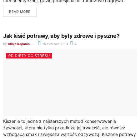
farmaceutycznej, gdzie profesjonalne doradztwo odgrywa
kluczową rolę w procesie leczenia. Farmaceuci, będący...
READ MORE
Jak kisić potrawy, aby były zdrowe i pyszne?
by
Alicja Kopania
15 czerwca 2024
0
OD DIETY DO STRESU
Kiszenie to jedna z najstarszych metod konserwowania
żywności, która nie tylko przedłuża jej trwałość, ale również
wzbogaca smak i zwiększa wartość odżywczą. Kiszone potrawy