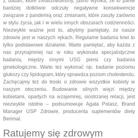
Z badań, które zrealizowaliśmy, jasno wynika, że to panie
bardziej dotkliwie odczuły negatywne konsekwencje
związane z pandemią oraz zmianami, które zaszły zarówno
w stylu życia, jak i w wielu innych obszarach codzienności.
Niezwykle ważne jest to, abyśmy pamiętały, że nasze
zdrowie jest w naszych rękach. Regularne badania krwi to
tylko podstawowe działanie. Warto pamiętać, aby każda z
nas przynajmniej raz w roku wykonała specjalistyczne
badania, między innymi USG piersi czy badania
ginekologiczne. Warto też wykonać np. badanie poziomu
glukozy czy lipidogram, który sprawdza poziom cholesterolu.
Zachęcajmy też do troski o zdrowie wszystkie kobiety w
naszym otoczeniu. Budowanie silnych więzi między
kobietami, opartych na wzajemnej, siostrzanej relacji, jest
niezwykle istotne – podsumowuje Agata Polasz, Brand
Manager USP Zdrowie, producenta suplementów diety
Berimal.
Ratujemy się zdrowym