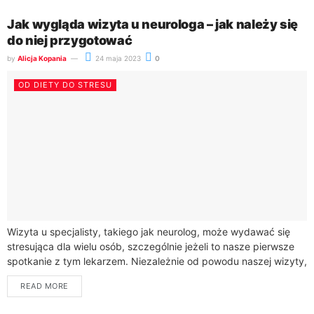
Jak wygląda wizyta u neurologa – jak należy się
do niej przygotować
by
Alicja Kopania
24 maja 2023
0
OD DIETY DO STRESU
Wizyta u specjalisty, takiego jak neurolog, może wydawać się
stresująca dla wielu osób, szczególnie jeżeli to nasze pierwsze
spotkanie z tym lekarzem. Niezależnie od powodu naszej wizyty,
dobrze jest wiedzieć,...
READ MORE