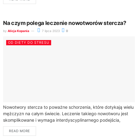
Na czym polega leczenie nowotworów stercza?
by
Alicja Kopania
7 lipca 2023
0
OD DIETY DO STRESU
Nowotwory stercza to poważne schorzenia, które dotykają wielu
mężczyzn na całym świecie. Leczenie takiego nowotworu jest
skomplikowane i wymaga interdyscyplinarnego podejścia,
obejmującego różne metody terapeutyczne. Wybór
READ MORE
odpowiedniego leczenia zależy od...