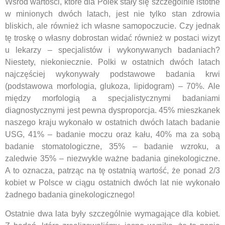
Wśród wartości, które dla Polek stały się szczególnie istotne
w minionych dwóch latach, jest nie tylko stan zdrowia
bliskich, ale również ich własne samopoczucie. Czy jednak
tę troskę o własny dobrostan widać również w postaci wizyt
u lekarzy – specjalistów i wykonywanych badaniach?
Niestety, niekoniecznie. Polki w ostatnich dwóch latach
najczęściej wykonywały podstawowe badania krwi
(podstawowa morfologia, glukoza, lipidogram) – 70%. Ale
między morfologią a specjalistycznymi badaniami
diagnostycznymi jest pewna dysproporcja. 45% mieszkanek
naszego kraju wykonało w ostatnich dwóch latach badanie
USG, 41% – badanie moczu oraz kału, 40% ma za sobą
badanie stomatologiczne, 35% – badanie wzroku, a
zaledwie 35% – niezwykle ważne badania ginekologiczne.
A to oznacza, patrząc na tę ostatnią wartość, że ponad 2/3
kobiet w Polsce w ciągu ostatnich dwóch lat nie wykonało
żadnego badania ginekologicznego!
Ostatnie dwa lata były szczególnie wymagające dla kobiet.