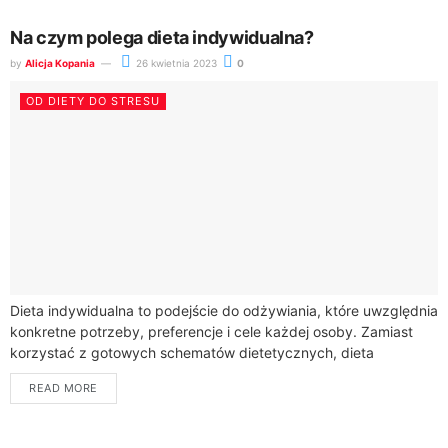
Na czym polega dieta indywidualna?
by
Alicja Kopania
26 kwietnia 2023
0
OD DIETY DO STRESU
Dieta indywidualna to podejście do odżywiania, które uwzględnia
konkretne potrzeby, preferencje i cele każdej osoby. Zamiast
korzystać z gotowych schematów dietetycznych, dieta
indywidualna jest opracowywana na podstawie informacji na
READ MORE
temat...