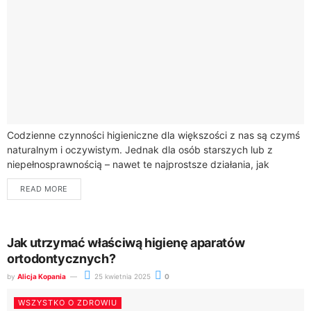
Codzienne czynności higieniczne dla większości z nas są czymś
naturalnym i oczywistym. Jednak dla osób starszych lub z
niepełnosprawnością – nawet te najprostsze działania, jak
wejście do wanny czy skorzystanie...
READ MORE
Jak utrzymać właściwą higienę aparatów
ortodontycznych?
by
Alicja Kopania
25 kwietnia 2025
0
WSZYSTKO O ZDROWIU