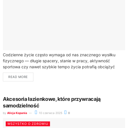
Codzienne życie często wymaga od nas znacznego wysiłku
fizycznego — długie spacery, stanie w pracy, aktywność
sportowa czy nawet szybkie tempo życia potrafią obciążyć
stopy i całe ciało. Problemy ze...
READ MORE
Akcesoria łazienkowe, które przywracają
samodzielność
by
Alicja Kopania
10 czerwca 2025
0
WSZYSTKO O ZDROWIU