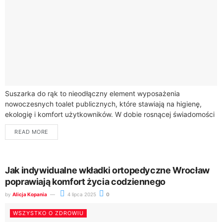
Suszarka do rąk to nieodłączny element wyposażenia
nowoczesnych toalet publicznych, które stawiają na higienę,
ekologię i komfort użytkowników. W dobie rosnącej świadomości
dotyczącej ochrony środowiska i efektywnego zarządzania
READ MORE
zasobami, nowoczesne...
Jak indywidualne wkładki ortopedyczne Wrocław
poprawiają komfort życia codziennego
by
Alicja Kopania
4 lipca 2025
0
WSZYSTKO O ZDROWIU