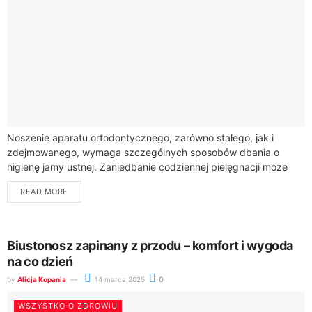
Noszenie aparatu ortodontycznego, zarówno stałego, jak i
zdejmowanego, wymaga szczególnych sposobów dbania o
higienę jamy ustnej. Zaniedbanie codziennej pielęgnacji może
prowadzić do poważnych problemów, takich jak próchnica,
READ MORE
zapalenie dziąseł i...
Biustonosz zapinany z przodu – komfort i wygoda
na co dzień
by
Alicja Kopania
14 marca 2025
0
WSZYSTKO O ZDROWIU