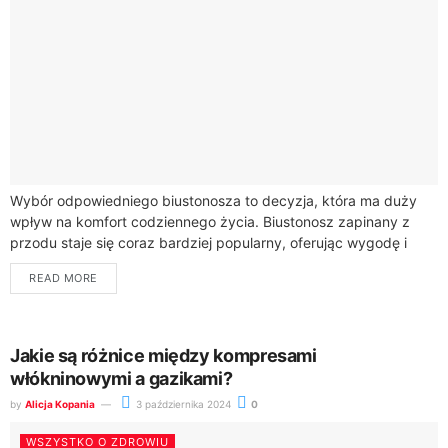
Wybór odpowiedniego biustonosza to decyzja, która ma duży
wpływ na komfort codziennego życia. Biustonosz zapinany z
przodu staje się coraz bardziej popularny, oferując wygodę i
funkcjonalność, których oczekują kobiety na...
READ MORE
Jakie są różnice między kompresami
włókninowymi a gazikami?
by
Alicja Kopania
3 października 2024
0
WSZYSTKO O ZDROWIU