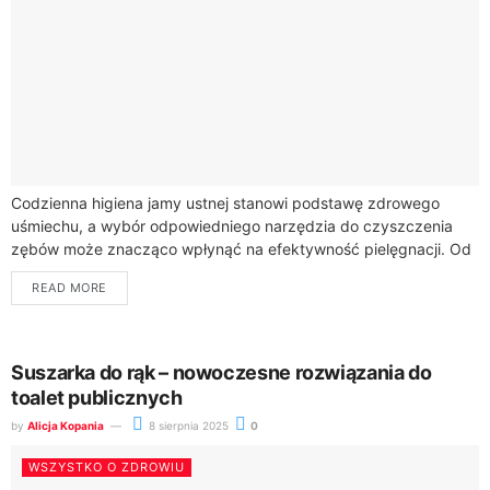
Codzienna higiena jamy ustnej stanowi podstawę zdrowego
uśmiechu, a wybór odpowiedniego narzędzia do czyszczenia
zębów może znacząco wpłynąć na efektywność pielęgnacji. Od
kilku lat coraz większym zainteresowaniem cieszą się
READ MORE
szczoteczki...
Suszarka do rąk – nowoczesne rozwiązania do
toalet publicznych
by
Alicja Kopania
8 sierpnia 2025
0
WSZYSTKO O ZDROWIU