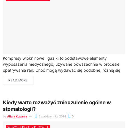
Kompresy włókninowe i gaziki to podstawowe elementy
wyposażenia medycznego, używane powszechnie w procesie
opatrywania ran. Choć mogą wydawać się podobne, różnią się
materiałem, sposobem użycia oraz specyficznymi
READ MORE
właściwościami. Zrozumienie tych...
Kiedy warto rozważyć znieczulenie ogólne w
stomatologii?
by
Alicja Kopania
2 października 2024
0
WSZYSTKO O ZDROWIU