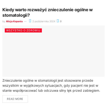
Kiedy warto rozważyć znieczulenie ogólne w
stomatologii?
by
Alicja Kopania
2 października 2024
0
WSZYSTKO O ZDROWIU
Znieczulenie ogólne w stomatologii jest stosowane przede
wszystkim w wyjątkowych sytuacjach, gdy pacjent nie jest w
stanie współpracować lub odczuwa silny lęk przed zabiegiem.
Choć najczęściej stosuje się znieczulenie miejscowe,...
READ MORE