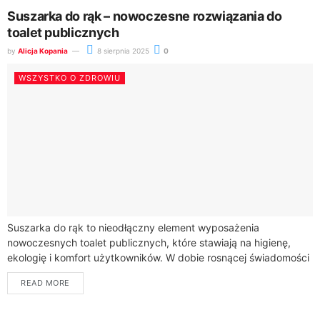
Suszarka do rąk – nowoczesne rozwiązania do
toalet publicznych
by
Alicja Kopania
8 sierpnia 2025
0
WSZYSTKO O ZDROWIU
Suszarka do rąk to nieodłączny element wyposażenia
nowoczesnych toalet publicznych, które stawiają na higienę,
ekologię i komfort użytkowników. W dobie rosnącej świadomości
dotyczącej ochrony środowiska i efektywnego zarządzania
READ MORE
zasobami, nowoczesne...