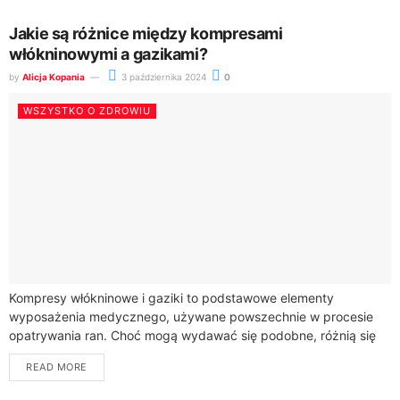
Jakie są różnice między kompresami
włókninowymi a gazikami?
by
Alicja Kopania
3 października 2024
0
WSZYSTKO O ZDROWIU
Kompresy włókninowe i gaziki to podstawowe elementy
wyposażenia medycznego, używane powszechnie w procesie
opatrywania ran. Choć mogą wydawać się podobne, różnią się
materiałem, sposobem użycia oraz specyficznymi
READ MORE
właściwościami. Zrozumienie tych...