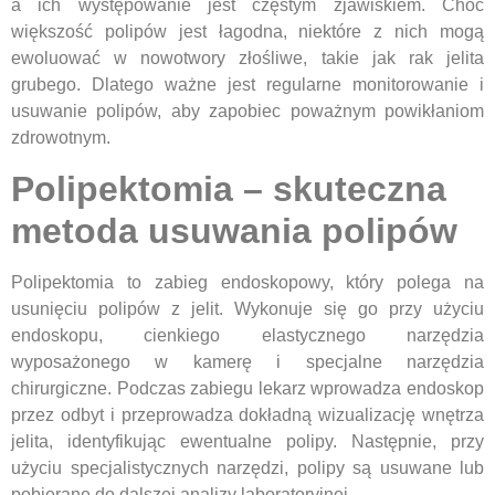
a ich występowanie jest częstym zjawiskiem. Choć
większość polipów jest łagodna, niektóre z nich mogą
ewoluować w nowotwory złośliwe, takie jak rak jelita
grubego. Dlatego ważne jest regularne monitorowanie i
usuwanie polipów, aby zapobiec poważnym powikłaniom
zdrowotnym.
Polipektomia – skuteczna
metoda usuwania polipów
Polipektomia to zabieg endoskopowy, który polega na
usunięciu polipów z jelit. Wykonuje się go przy użyciu
endoskopu, cienkiego elastycznego narzędzia
wyposażonego w kamerę i specjalne narzędzia
chirurgiczne. Podczas zabiegu lekarz wprowadza endoskop
przez odbyt i przeprowadza dokładną wizualizację wnętrza
jelita, identyfikując ewentualne polipy. Następnie, przy
użyciu specjalistycznych narzędzi, polipy są usuwane lub
pobierane do dalszej analizy laboratoryjnej.