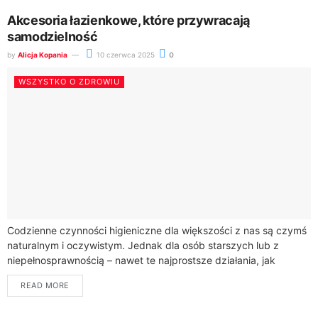
Akcesoria łazienkowe, które przywracają
samodzielność
by
Alicja Kopania
10 czerwca 2025
0
WSZYSTKO O ZDROWIU
Codzienne czynności higieniczne dla większości z nas są czymś
naturalnym i oczywistym. Jednak dla osób starszych lub z
niepełnosprawnością – nawet te najprostsze działania, jak
wejście do wanny czy skorzystanie...
READ MORE