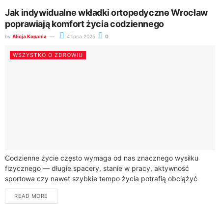
Jak indywidualne wkładki ortopedyczne Wrocław
poprawiają komfort życia codziennego
by
Alicja Kopania
4 lipca 2025
0
WSZYSTKO O ZDROWIU
Codzienne życie często wymaga od nas znacznego wysiłku
fizycznego — długie spacery, stanie w pracy, aktywność
sportowa czy nawet szybkie tempo życia potrafią obciążyć
stopy i całe ciało. Problemy ze...
READ MORE