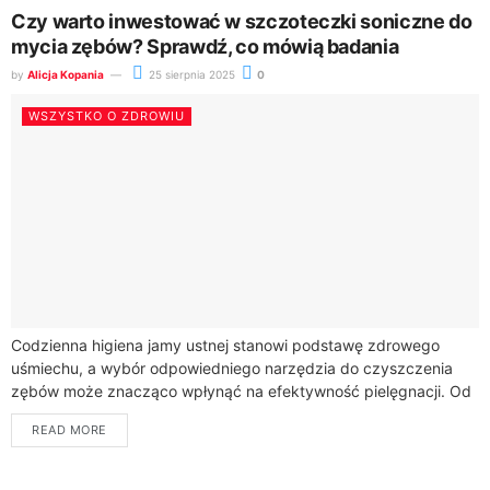
Czy warto inwestować w szczoteczki soniczne do
mycia zębów? Sprawdź, co mówią badania
by
Alicja Kopania
25 sierpnia 2025
0
WSZYSTKO O ZDROWIU
Codzienna higiena jamy ustnej stanowi podstawę zdrowego
uśmiechu, a wybór odpowiedniego narzędzia do czyszczenia
zębów może znacząco wpłynąć na efektywność pielęgnacji. Od
kilku lat coraz większym zainteresowaniem cieszą się
READ MORE
szczoteczki...