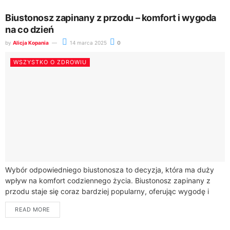
Biustonosz zapinany z przodu – komfort i wygoda
na co dzień
by
Alicja Kopania
14 marca 2025
0
WSZYSTKO O ZDROWIU
Wybór odpowiedniego biustonosza to decyzja, która ma duży
wpływ na komfort codziennego życia. Biustonosz zapinany z
przodu staje się coraz bardziej popularny, oferując wygodę i
funkcjonalność, których oczekują kobiety na...
READ MORE