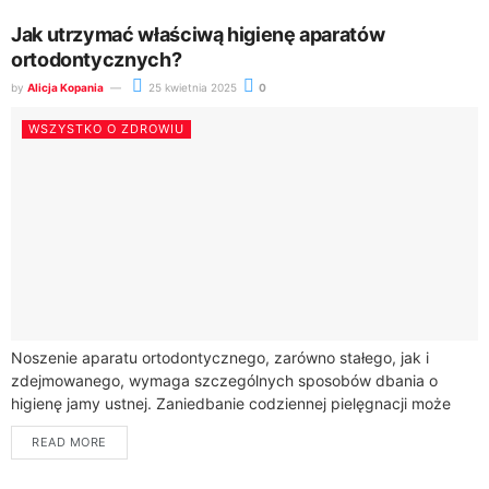
Jak utrzymać właściwą higienę aparatów
ortodontycznych?
by
Alicja Kopania
25 kwietnia 2025
0
WSZYSTKO O ZDROWIU
Noszenie aparatu ortodontycznego, zarówno stałego, jak i
zdejmowanego, wymaga szczególnych sposobów dbania o
higienę jamy ustnej. Zaniedbanie codziennej pielęgnacji może
prowadzić do poważnych problemów, takich jak próchnica,
READ MORE
zapalenie dziąseł i...