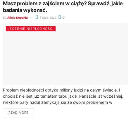
Masz problem z zajściem w ciążę? Sprawdź, jakie
badania wykonać.
by
Alicja Kopania
1 lipca 2022
0
LECZENIE NIEPŁODNOŚCI
Problem niepłodności dotyka miliony ludzi na całym świecie. I
chociaż nie jest już tematem tabu jak kilkanaście lat wcześniej,
niektóre pary nadal zamykają się ze swoim problemem w
czterech ścianach....
READ MORE