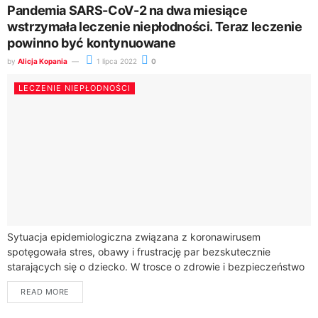
Pandemia SARS-CoV-2 na dwa miesiące
wstrzymała leczenie niepłodności. Teraz leczenie
powinno być kontynuowane
by
Alicja Kopania
1 lipca 2022
0
LECZENIE NIEPŁODNOŚCI
Sytuacja epidemiologiczna związana z koronawirusem
spotęgowała stres, obawy i frustrację par bezskutecznie
starających się o dziecko. W trosce o zdrowie i bezpieczeństwo
pacjentów wszystkie terapie i procedury związane z leczeniem
READ MORE
niepłodności zostały bowiem na jakiś czas wstrzymane....