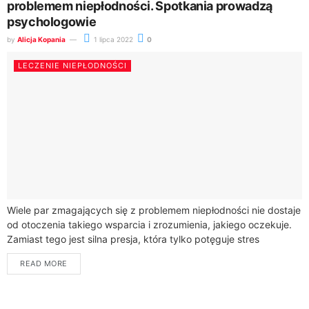
problemem niepłodności. Spotkania prowadzą
psychologowie
by
Alicja Kopania
1 lipca 2022
0
LECZENIE NIEPŁODNOŚCI
Wiele par zmagających się z problemem niepłodności nie dostaje
od otoczenia takiego wsparcia i zrozumienia, jakiego oczekuje.
Zamiast tego jest silna presja, która tylko potęguje stres
i pogłębia kryzys emocjonalny. W tej sytuacji pomocne...
READ MORE