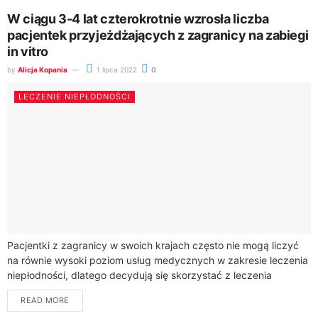
W ciągu 3-4 lat czterokrotnie wzrosła liczba
pacjentek przyjeżdżających z zagranicy na zabiegi
in vitro
by
Alicja Kopania
1 lipca 2022
0
LECZENIE NIEPŁODNOŚCI
Pacjentki z zagranicy w swoich krajach często nie mogą liczyć
na równie wysoki poziom usług medycznych w zakresie leczenia
niepłodności, dlatego decydują się skorzystać z leczenia
w Polsce. Tutaj trafiają pod opiekę wyspecjalizowanych
READ MORE
i doświadczonych lekarzy oraz embriologów,...