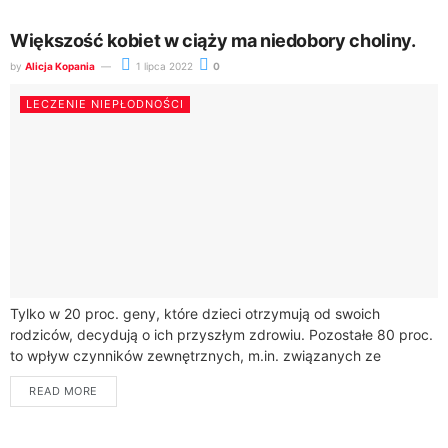
Większość kobiet w ciąży ma niedobory choliny.
by
Alicja Kopania
1 lipca 2022
0
LECZENIE NIEPŁODNOŚCI
Tylko w 20 proc. geny, które dzieci otrzymują od swoich
rodziców, decydują o ich przyszłym zdrowiu. Pozostałe 80 proc.
to wpływ czynników zewnętrznych, m.in. związanych ze
środowiskiem i dietą przodków. Istotną rolę w rozwoju...
READ MORE