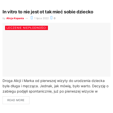
In vitro to nie jest ot tak mieć sobie dziecko
by
Alicja Kopania
1 lipca 2022
0
LECZENIE NIEPŁODNOŚCI
Droga Alicji i Marka od pierwszej wizyty do urodzenia dziecka
była długa i męcząca. Jednak, jak mówią, było warto. Decyzję o
zabiegu podjęli spontanicznie, już po pierwszej wizycie w
klinice...
READ MORE