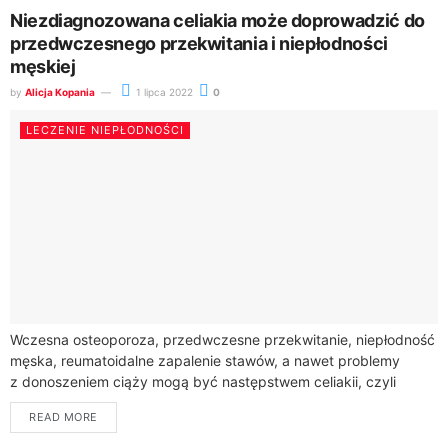
Niezdiagnozowana celiakia może doprowadzić do
przedwczesnego przekwitania i niepłodności
męskiej
by
Alicja Kopania
1 lipca 2022
0
LECZENIE NIEPŁODNOŚCI
Wczesna osteoporoza, przedwczesne przekwitanie, niepłodność
męska, reumatoidalne zapalenie stawów, a nawet problemy
z donoszeniem ciąży mogą być następstwem celiakii, czyli
nietolerancji glutenu. Zaburzenie występuje u 1 proc. populacji na
READ MORE
świecie i jest...