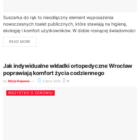
Suszarka do rąk to nieodłączny element wyposażenia
nowoczesnych toalet publicznych, które stawiają na higienę,
ekologię i komfort użytkowników. W dobie rosnącej świadomości
dotyczącej ochrony środowiska i efektywnego zarządzania
READ MORE
zasobami, nowoczesne...
Jak indywidualne wkładki ortopedyczne Wrocław
poprawiają komfort życia codziennego
by
Alicja Kopania
4 lipca 2025
0
WSZYSTKO O ZDROWIU