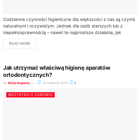
Codzienne czynności higieniczne dla większości z nas są czymś
naturalnym i oczywistym. Jednak dla osób starszych lub z
niepełnosprawnością – nawet te najprostsze działania, jak
wejście do wanny czy skorzystanie...
READ MORE
Jak utrzymać właściwą higienę aparatów
ortodontycznych?
by
Alicja Kopania
25 kwietnia 2025
0
WSZYSTKO O ZDROWIU