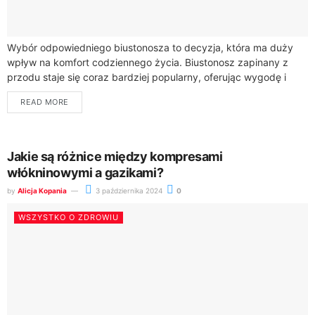
Wybór odpowiedniego biustonosza to decyzja, która ma duży
wpływ na komfort codziennego życia. Biustonosz zapinany z
przodu staje się coraz bardziej popularny, oferując wygodę i
funkcjonalność, których oczekują kobiety na...
READ MORE
Jakie są różnice między kompresami
włókninowymi a gazikami?
by
Alicja Kopania
3 października 2024
0
WSZYSTKO O ZDROWIU