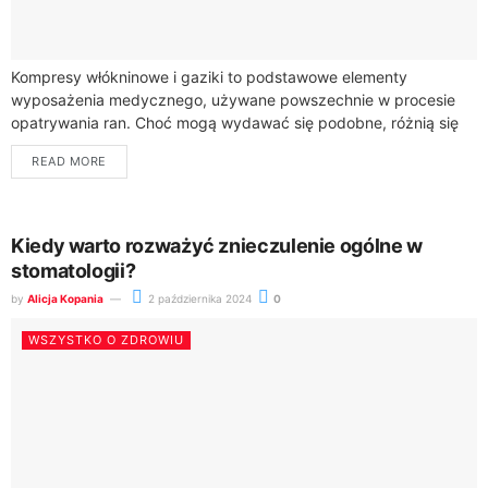
Kompresy włókninowe i gaziki to podstawowe elementy
wyposażenia medycznego, używane powszechnie w procesie
opatrywania ran. Choć mogą wydawać się podobne, różnią się
materiałem, sposobem użycia oraz specyficznymi
READ MORE
właściwościami. Zrozumienie tych...
Kiedy warto rozważyć znieczulenie ogólne w
stomatologii?
by
Alicja Kopania
2 października 2024
0
WSZYSTKO O ZDROWIU