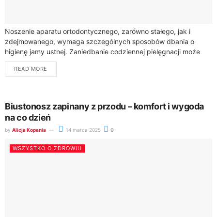
Noszenie aparatu ortodontycznego, zarówno stałego, jak i
zdejmowanego, wymaga szczególnych sposobów dbania o
higienę jamy ustnej. Zaniedbanie codziennej pielęgnacji może
prowadzić do poważnych problemów, takich jak próchnica,
READ MORE
zapalenie dziąseł i...
Biustonosz zapinany z przodu – komfort i wygoda
na co dzień
by
Alicja Kopania
14 marca 2025
0
WSZYSTKO O ZDROWIU