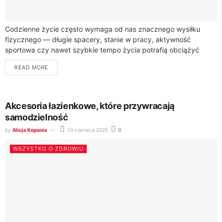
Codzienne życie często wymaga od nas znacznego wysiłku
fizycznego — długie spacery, stanie w pracy, aktywność
sportowa czy nawet szybkie tempo życia potrafią obciążyć
stopy i całe ciało. Problemy ze...
READ MORE
Akcesoria łazienkowe, które przywracają
samodzielność
by
Alicja Kopania
10 czerwca 2025
0
WSZYSTKO O ZDROWIU