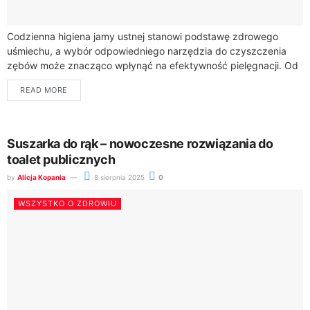
Codzienna higiena jamy ustnej stanowi podstawę zdrowego
uśmiechu, a wybór odpowiedniego narzędzia do czyszczenia
zębów może znacząco wpłynąć na efektywność pielęgnacji. Od
kilku lat coraz większym zainteresowaniem cieszą się
READ MORE
szczoteczki...
Suszarka do rąk – nowoczesne rozwiązania do
toalet publicznych
by
Alicja Kopania
8 sierpnia 2025
0
WSZYSTKO O ZDROWIU