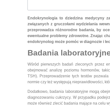
Endokrynologia to dziedzina medycyny za
związanych z gruczołami wydzielania wewnęt
przeprowadza różnorodne badania, by oce
ewentualne problemy zdrowotne. Znając char
endokrynolog może pomóc w diagnozie i lec
Badania laboratoryjn
Wśród pierwszych badań zleconych przez end
obejmować analizę poziomu hormonów, takich 
TSH). Przeprowadzenie tych testów pozwala
normie czy też występują nieprawidłowości, kt
Dodatkowo, badania laboratoryjne mogą obejmo
diagnozowaniu cukrzycy. W przypadku podejr
może również zlecić badania mające na celu 