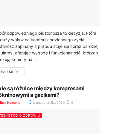
ór odpowiedniego biustonosza to decyzja, która
duży wpływ na komfort codziennego życia.
stonosz zapinany z przodu staje się coraz bardziej
ularny, oferując wygodę i funkcjonalność, których
ekują kobiety na...
READ MORE
kie są różnice między kompresami
ókninowymi a gazikami?
licja Kopania
3 października 2024
0
SZYSTKO O ZDROWIU