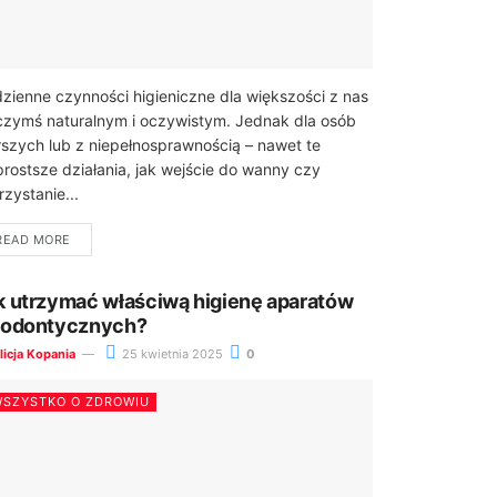
zienne czynności higieniczne dla większości z nas
czymś naturalnym i oczywistym. Jednak dla osób
rszych lub z niepełnosprawnością – nawet te
prostsze działania, jak wejście do wanny czy
rzystanie...
READ MORE
k utrzymać właściwą higienę aparatów
todontycznych?
licja Kopania
25 kwietnia 2025
0
SZYSTKO O ZDROWIU