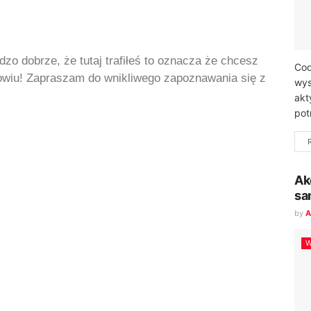
dzo dobrze, że tutaj trafiłeś to oznacza że chcesz
Cod
rowiu! Zapraszam do wnikliwego zapoznawania się z
wys
akt
pot
Ak
sa
by
A
W