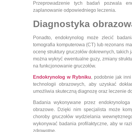
Przeprowadzenie tych badań pozwala end
zaplanowanie odpowiedniego leczenia.
Diagnostyka obrazow
Ponadto, endokrynolog może zlecić badania
tomografia komputerowa (CT) lub rezonans mag
ocenę struktury gruczołów dokrewnych, takich j
można wykryć ewentualne guzy, zmiany struktu
na funkcjonowanie gruczołów.
Endokrynolog w Rybniku
, podobnie jak inn
technologii obrazowych, aby uzyskać dokła
umożliwia skuteczną diagnozę oraz leczenie do
Badania wykonywane przez endokrynologa o
obrazowe. Dzięki nim specjalista może kom
choroby gruczołów wydzielania wewnętrznego
wykonywać badania profilaktyczne, aby w raz
zdrowotne.