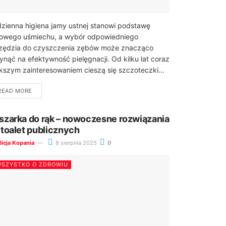
zienna higiena jamy ustnej stanowi podstawę
owego uśmiechu, a wybór odpowiedniego
zędzia do czyszczenia zębów może znacząco
ynąć na efektywność pielęgnacji. Od kilku lat coraz
kszym zainteresowaniem cieszą się szczoteczki...
READ MORE
szarka do rąk – nowoczesne rozwiązania
 toalet publicznych
licja Kopania
8 sierpnia 2025
0
SZYSTKO O ZDROWIU