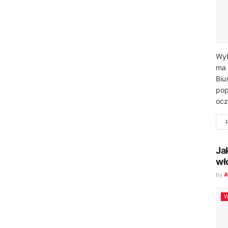
Wyb
ma 
Biu
pop
ocz
Ja
wł
by
A
W