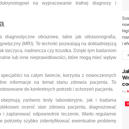
okrynologowi na wypracowanie trafnej diagnozy i
Sus
a
now
hig
 diagnostyczne obrazowe, takie jak ultrasonografia,
ros
i e
netyczny (MRI). Te techniki pozwalają na dokładniejszą
ak tarczyca, nadnercza czy trzustka. Dzięki tym badaniom
ralne lub inne nieprawidłowości, które mogą mieć wpływ
Ja
i specjaliści na całym świecie, korzysta z nowoczesnych
Wr
dne informacje na temat stanu zdrowia pacjenta. To
co
stosowane do konkretnych potrzeb i schorzeń pacjenta.
by
A
bejmują zarówno testy laboratoryjne, jak i badania
W
pleksowo ocenić stan zdrowia pacjenta, diagnozować
 i zaplanować odpowiednie leczenie. Warto regularnie
ie potrzeby szybko zidentyfikować ewentualne problemy