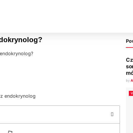
ndokrynolog?
Po
 endokrynolog?
Cz
so
mó
by
A
W