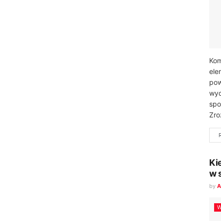
Kom
ele
pow
wyd
spo
Zro
Ki
w 
by
A
W