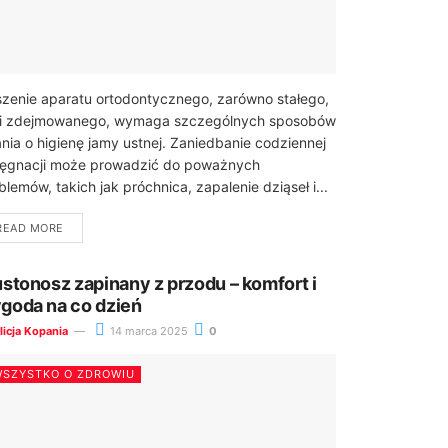
zenie aparatu ortodontycznego, zarówno stałego,
 i zdejmowanego, wymaga szczególnych sposobów
nia o higienę jamy ustnej. Zaniedbanie codziennej
lęgnacji może prowadzić do poważnych
blemów, takich jak próchnica, zapalenie dziąseł i...
READ MORE
ustonosz zapinany z przodu – komfort i
goda na co dzień
licja Kopania
14 marca 2025
0
SZYSTKO O ZDROWIU