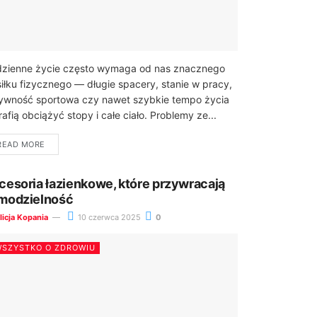
zienne życie często wymaga od nas znacznego
iłku fizycznego — długie spacery, stanie w pracy,
ywność sportowa czy nawet szybkie tempo życia
rafią obciążyć stopy i całe ciało. Problemy ze...
READ MORE
cesoria łazienkowe, które przywracają
modzielność
licja Kopania
10 czerwca 2025
0
SZYSTKO O ZDROWIU