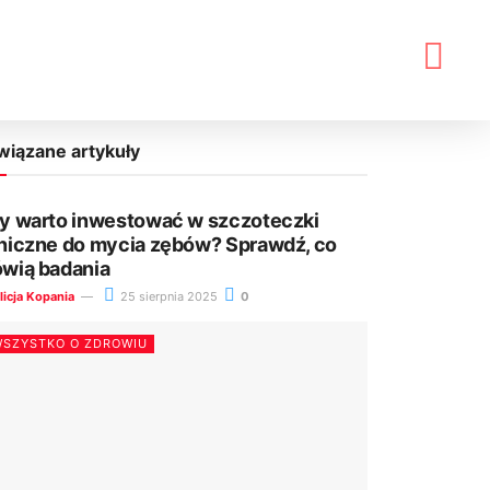
wiązane artykuły
y warto inwestować w szczoteczki
niczne do mycia zębów? Sprawdź, co
wią badania
licja Kopania
25 sierpnia 2025
0
SZYSTKO O ZDROWIU