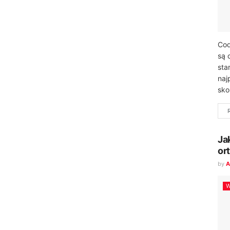
Cod
są 
sta
naj
sko
Ja
or
by
A
W