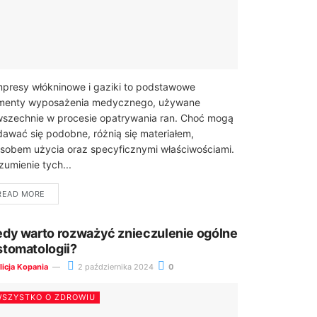
presy włókninowe i gaziki to podstawowe
menty wyposażenia medycznego, używane
szechnie w procesie opatrywania ran. Choć mogą
awać się podobne, różnią się materiałem,
sobem użycia oraz specyficznymi właściwościami.
zumienie tych...
READ MORE
edy warto rozważyć znieczulenie ogólne
stomatologii?
licja Kopania
2 października 2024
0
SZYSTKO O ZDROWIU