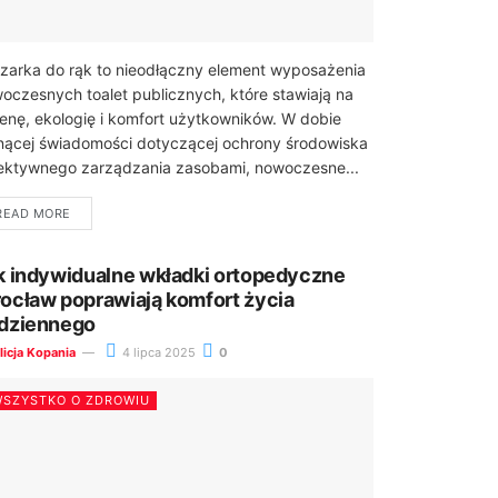
zarka do rąk to nieodłączny element wyposażenia
oczesnych toalet publicznych, które stawiają na
ienę, ekologię i komfort użytkowników. W dobie
nącej świadomości dotyczącej ochrony środowiska
fektywnego zarządzania zasobami, nowoczesne...
READ MORE
k indywidualne wkładki ortopedyczne
ocław poprawiają komfort życia
dziennego
licja Kopania
4 lipca 2025
0
SZYSTKO O ZDROWIU