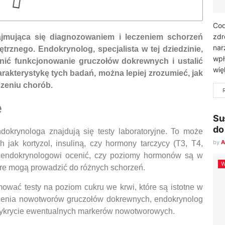
Cod
zdr
jmująca się diagnozowaniem i leczeniem schorzeń
nar
rznego. Endokrynolog, specjalista w tej dziedzinie,
wpł
nić funkcjonowanie gruczołów dokrewnych i ustalić
wię
akterystykę tych badań, można lepiej zrozumieć, jak
zeniu chorób.
e
Su
do
okrynologa znajdują się testy laboratoryjne. To może
by
A
jak kortyzol, insuliną, czy hormony tarczycy (T3, T4,
 endokrynologowi ocenić, czy poziomy hormonów są w
W
óre mogą prowadzić do różnych schorzeń.
wać testy na poziom cukru we krwi, które są istotne w
zenia nowotworów gruczołów dokrewnych, endokrynolog
wykrycie ewentualnych markerów nowotworowych.