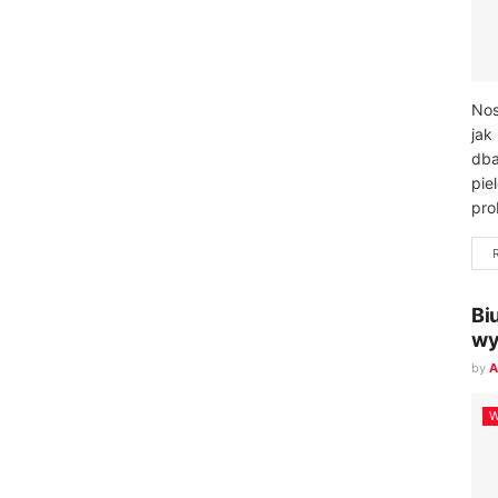
Nos
jak
dba
pie
pro
Bi
wy
by
A
W