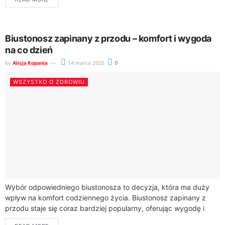
zapalenie dziąseł i...
Biustonosz zapinany z przodu – komfort i wygoda
na co dzień
by
Alicja Kopania
14 marca 2025
0
WSZYSTKO O ZDROWIU
Wybór odpowiedniego biustonosza to decyzja, która ma duży
wpływ na komfort codziennego życia. Biustonosz zapinany z
przodu staje się coraz bardziej popularny, oferując wygodę i
funkcjonalność, których oczekują kobiety na...