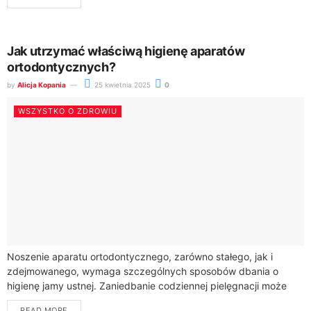
Jak utrzymać właściwą higienę aparatów
ortodontycznych?
by
Alicja Kopania
25 kwietnia 2025
0
WSZYSTKO O ZDROWIU
Noszenie aparatu ortodontycznego, zarówno stałego, jak i
zdejmowanego, wymaga szczególnych sposobów dbania o
higienę jamy ustnej. Zaniedbanie codziennej pielęgnacji może
prowadzić do poważnych problemów, takich jak próchnica,
READ MORE