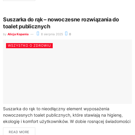
Suszarka do rąk – nowoczesne rozwiązania do
toalet publicznych
by
Alicja Kopania
8 sierpnia 2025
0
WSZYSTKO O ZDROWIU
Suszarka do rąk to nieodłączny element wyposażenia
nowoczesnych toalet publicznych, które stawiają na higienę,
ekologię i komfort użytkowników. W dobie rosnącej świadomości
dotyczącej ochrony środowiska i efektywnego zarządzania
READ MORE
zasobami, nowoczesne...