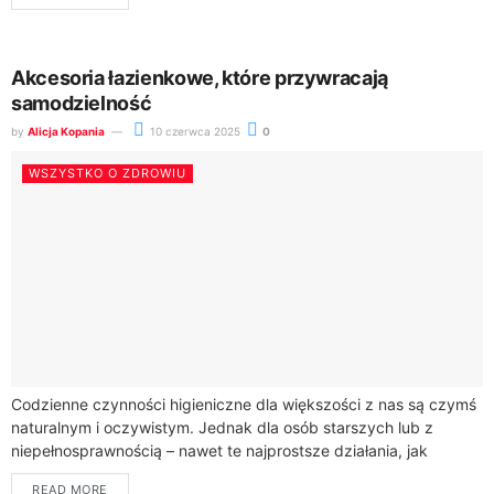
Akcesoria łazienkowe, które przywracają
samodzielność
by
Alicja Kopania
10 czerwca 2025
0
WSZYSTKO O ZDROWIU
Codzienne czynności higieniczne dla większości z nas są czymś
naturalnym i oczywistym. Jednak dla osób starszych lub z
niepełnosprawnością – nawet te najprostsze działania, jak
wejście do wanny czy skorzystanie...
READ MORE