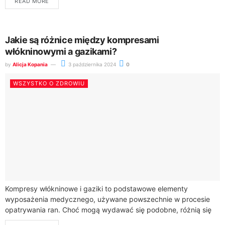
READ MORE
Jakie są różnice między kompresami
włókninowymi a gazikami?
by
Alicja Kopania
3 października 2024
0
WSZYSTKO O ZDROWIU
Kompresy włókninowe i gaziki to podstawowe elementy
wyposażenia medycznego, używane powszechnie w procesie
opatrywania ran. Choć mogą wydawać się podobne, różnią się
materiałem, sposobem użycia oraz specyficznymi