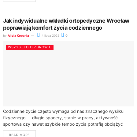
Jak indywidualne wkładki ortopedyczne Wrocław
poprawiają komfort życia codziennego
by
Alicja Kopania
4 lipca 2025
0
WSZYSTKO O ZDROWIU
Codzienne życie często wymaga od nas znacznego wysiłku
fizycznego — długie spacery, stanie w pracy, aktywność
sportowa czy nawet szybkie tempo życia potrafią obciążyć
stopy i całe ciało. Problemy ze...
READ MORE