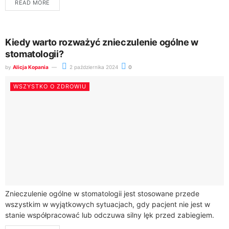
READ MORE
właściwościami. Zrozumienie tych...
Kiedy warto rozważyć znieczulenie ogólne w
stomatologii?
by
Alicja Kopania
2 października 2024
0
WSZYSTKO O ZDROWIU
Znieczulenie ogólne w stomatologii jest stosowane przede
wszystkim w wyjątkowych sytuacjach, gdy pacjent nie jest w
stanie współpracować lub odczuwa silny lęk przed zabiegiem.
Choć najczęściej stosuje się znieczulenie miejscowe,...