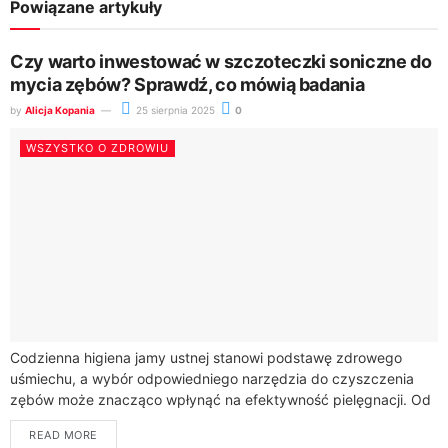
Powiązane artykuły
Czy warto inwestować w szczoteczki soniczne do
mycia zębów? Sprawdź, co mówią badania
by
Alicja Kopania
25 sierpnia 2025
0
WSZYSTKO O ZDROWIU
Codzienna higiena jamy ustnej stanowi podstawę zdrowego
uśmiechu, a wybór odpowiedniego narzędzia do czyszczenia
zębów może znacząco wpłynąć na efektywność pielęgnacji. Od
kilku lat coraz większym zainteresowaniem cieszą się
READ MORE
szczoteczki...