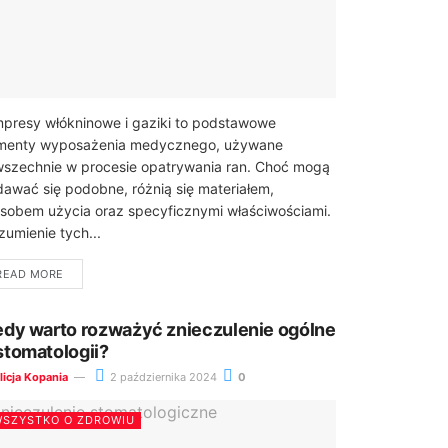
presy włókninowe i gaziki to podstawowe
menty wyposażenia medycznego, używane
szechnie w procesie opatrywania ran. Choć mogą
awać się podobne, różnią się materiałem,
sobem użycia oraz specyficznymi właściwościami.
zumienie tych...
READ MORE
edy warto rozważyć znieczulenie ogólne
stomatologii?
licja Kopania
2 października 2024
0
SZYSTKO O ZDROWIU