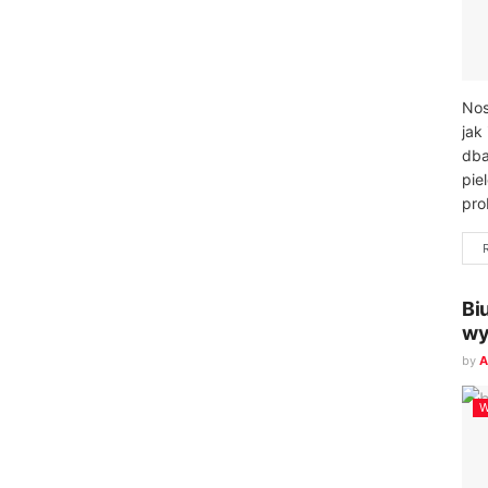
Nos
jak
dba
pie
pro
Bi
wy
by
A
W