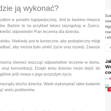
zie ją wykonać?
Sus
tkim w poradni logopedycznej. Jest to świetne miejsce
now
tów. Będzie to na przykład lekarz laryngolog w Żywcu.
hig
reślić odpowiedni Plan leczenia dla dziecka.
ros
i e
elsku. Niekiedy jest to konieczne, aby podopieczny mógł
zadbać, aby można było umilić życie oraz rozwój. Zawsze
Ja
u można również wszcząć odpowiednie leczenie w domu.
Wr
 oraz koncentracji. Dzięki temu dziecko może dojść do
co
gólnie jeśli mowa o jego przyszłym życiu.
by
A
a narządu słuchu dziecka. Warto wykonywać takie badanie
W
nąć wielu problemów.