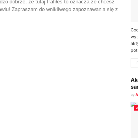
dzo dobrze, że tutaj trafiłeś to oznacza że chcesz
rowiu! Zapraszam do wnikliwego zapoznawania się z
Cod
wys
akt
pot
Ak
sa
by
A
W