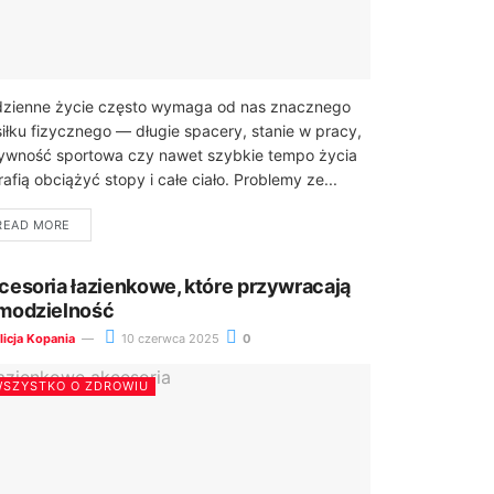
zienne życie często wymaga od nas znacznego
iłku fizycznego — długie spacery, stanie w pracy,
ywność sportowa czy nawet szybkie tempo życia
rafią obciążyć stopy i całe ciało. Problemy ze...
READ MORE
cesoria łazienkowe, które przywracają
modzielność
licja Kopania
10 czerwca 2025
0
SZYSTKO O ZDROWIU