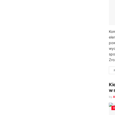
Kom
ele
pow
wyd
spo
Zro
Ki
w 
by
A
W