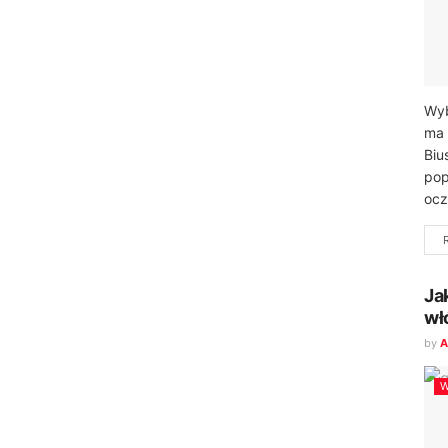
Wyb
ma 
Biu
pop
ocz
Ja
wł
by
A
W