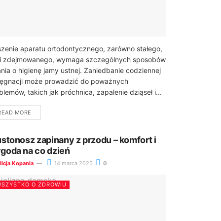
zenie aparatu ortodontycznego, zarówno stałego,
 i zdejmowanego, wymaga szczególnych sposobów
nia o higienę jamy ustnej. Zaniedbanie codziennej
lęgnacji może prowadzić do poważnych
blemów, takich jak próchnica, zapalenie dziąseł i...
READ MORE
ustonosz zapinany z przodu – komfort i
goda na co dzień
licja Kopania
14 marca 2025
0
SZYSTKO O ZDROWIU