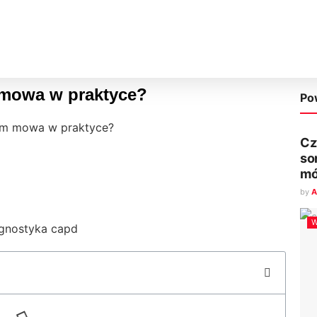
 mowa w praktyce?
Po
ym mowa w praktyce?
Cz
so
mó
by
A
W