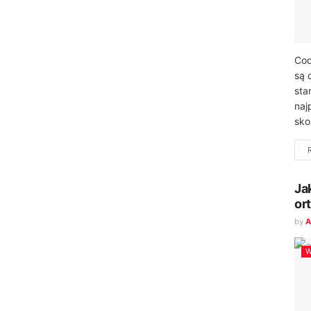
Cod
są 
sta
naj
sko
Ja
or
by
A
W