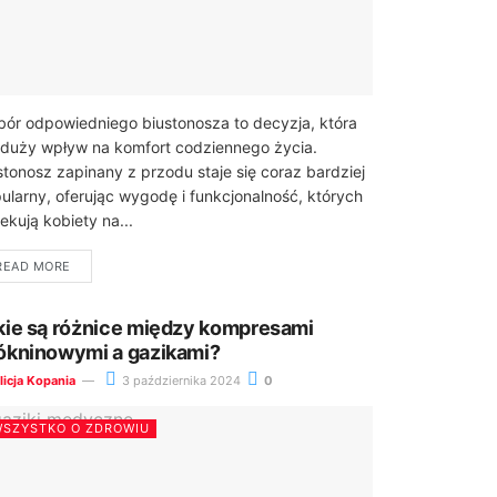
ór odpowiedniego biustonosza to decyzja, która
duży wpływ na komfort codziennego życia.
stonosz zapinany z przodu staje się coraz bardziej
ularny, oferując wygodę i funkcjonalność, których
ekują kobiety na...
READ MORE
kie są różnice między kompresami
ókninowymi a gazikami?
licja Kopania
3 października 2024
0
SZYSTKO O ZDROWIU