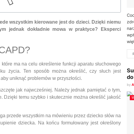
Cod
zdr
de wszystkim kierowane jest do dzieci. Dzięki niemu
nar
zym jednak dokładnie mowa w praktyce? Eksperci
wpł
wię
a CAPD?
, które ma na celu określenie funkcji aparatu słuchowego
Su
ku życia. Ten sposób można określić, czy słuch jest
do
 aby uniknąć problemów w przyszłości.
by
A
częte jak najwcześniej. Należy jednak pamiętać o tym,
. Dzięki temu szybko i skutecznie można określić jakość
W
ega przede wszystkim na mówieniu przez dziecko słów na
upienie dziecka. Na końcu formułowany jest określony