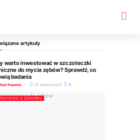
wiązane artykuły
y warto inwestować w szczoteczki
niczne do mycia zębów? Sprawdź, co
wią badania
licja Kopania
25 sierpnia 2025
0
SZYSTKO O ZDROWIU