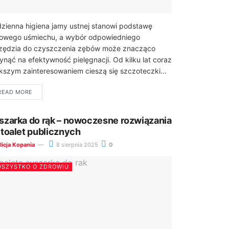
zienna higiena jamy ustnej stanowi podstawę
owego uśmiechu, a wybór odpowiedniego
zędzia do czyszczenia zębów może znacząco
ynąć na efektywność pielęgnacji. Od kilku lat coraz
kszym zainteresowaniem cieszą się szczoteczki...
READ MORE
szarka do rąk – nowoczesne rozwiązania
 toalet publicznych
licja Kopania
8 sierpnia 2025
0
SZYSTKO O ZDROWIU