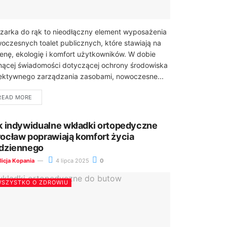
zarka do rąk to nieodłączny element wyposażenia
oczesnych toalet publicznych, które stawiają na
ienę, ekologię i komfort użytkowników. W dobie
nącej świadomości dotyczącej ochrony środowiska
fektywnego zarządzania zasobami, nowoczesne...
READ MORE
k indywidualne wkładki ortopedyczne
ocław poprawiają komfort życia
dziennego
licja Kopania
4 lipca 2025
0
SZYSTKO O ZDROWIU