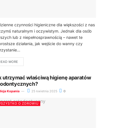
zienne czynności higieniczne dla większości z nas
czymś naturalnym i oczywistym. Jednak dla osób
rszych lub z niepełnosprawnością – nawet te
prostsze działania, jak wejście do wanny czy
rzystanie...
READ MORE
k utrzymać właściwą higienę aparatów
todontycznych?
licja Kopania
25 kwietnia 2025
0
SZYSTKO O ZDROWIU