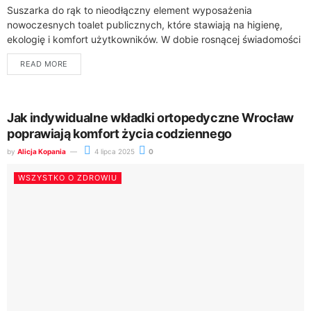
Suszarka do rąk to nieodłączny element wyposażenia
nowoczesnych toalet publicznych, które stawiają na higienę,
ekologię i komfort użytkowników. W dobie rosnącej świadomości
dotyczącej ochrony środowiska i efektywnego zarządzania
READ MORE
zasobami, nowoczesne...
Jak indywidualne wkładki ortopedyczne Wrocław
poprawiają komfort życia codziennego
by
Alicja Kopania
4 lipca 2025
0
WSZYSTKO O ZDROWIU