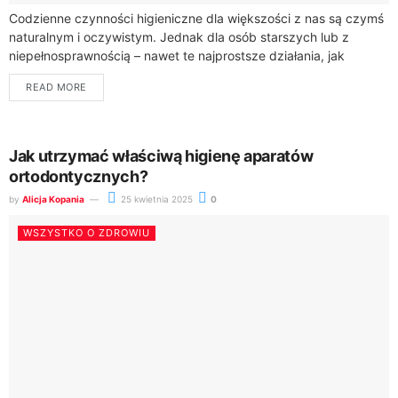
Codzienne czynności higieniczne dla większości z nas są czymś
naturalnym i oczywistym. Jednak dla osób starszych lub z
niepełnosprawnością – nawet te najprostsze działania, jak
wejście do wanny czy skorzystanie...
READ MORE
Jak utrzymać właściwą higienę aparatów
ortodontycznych?
by
Alicja Kopania
25 kwietnia 2025
0
WSZYSTKO O ZDROWIU