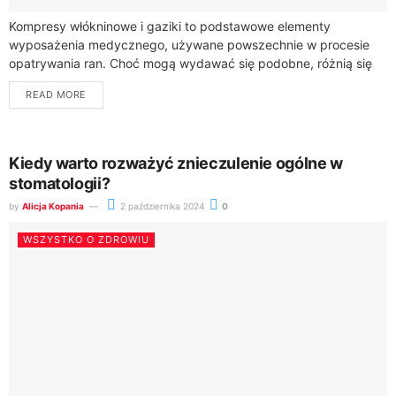
Kompresy włókninowe i gaziki to podstawowe elementy
wyposażenia medycznego, używane powszechnie w procesie
opatrywania ran. Choć mogą wydawać się podobne, różnią się
materiałem, sposobem użycia oraz specyficznymi
READ MORE
właściwościami. Zrozumienie tych...
Kiedy warto rozważyć znieczulenie ogólne w
stomatologii?
by
Alicja Kopania
2 października 2024
0
WSZYSTKO O ZDROWIU