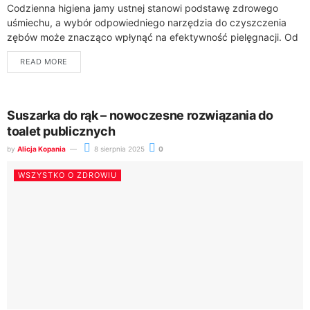
Codzienna higiena jamy ustnej stanowi podstawę zdrowego
uśmiechu, a wybór odpowiedniego narzędzia do czyszczenia
zębów może znacząco wpłynąć na efektywność pielęgnacji. Od
kilku lat coraz większym zainteresowaniem cieszą się
READ MORE
szczoteczki...
Suszarka do rąk – nowoczesne rozwiązania do
toalet publicznych
by
Alicja Kopania
8 sierpnia 2025
0
WSZYSTKO O ZDROWIU