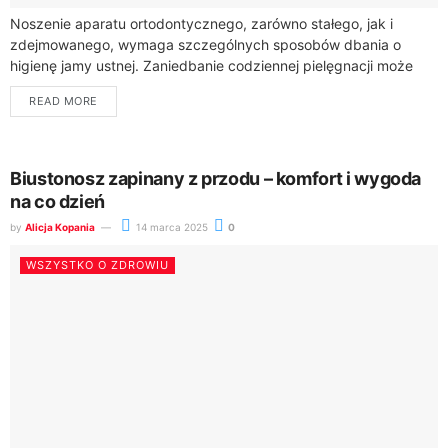
Noszenie aparatu ortodontycznego, zarówno stałego, jak i
zdejmowanego, wymaga szczególnych sposobów dbania o
higienę jamy ustnej. Zaniedbanie codziennej pielęgnacji może
prowadzić do poważnych problemów, takich jak próchnica,
READ MORE
zapalenie dziąseł i...
Biustonosz zapinany z przodu – komfort i wygoda
na co dzień
by
Alicja Kopania
14 marca 2025
0
WSZYSTKO O ZDROWIU