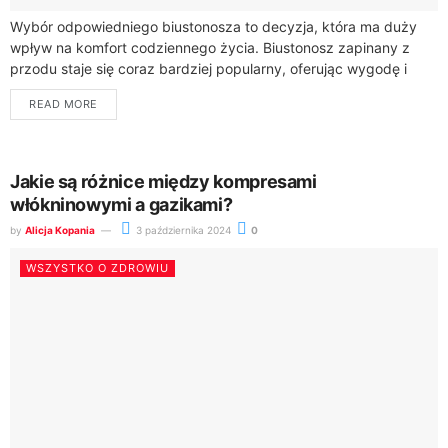
Wybór odpowiedniego biustonosza to decyzja, która ma duży
wpływ na komfort codziennego życia. Biustonosz zapinany z
przodu staje się coraz bardziej popularny, oferując wygodę i
funkcjonalność, których oczekują kobiety na...
READ MORE
Jakie są różnice między kompresami
włókninowymi a gazikami?
by
Alicja Kopania
3 października 2024
0
WSZYSTKO O ZDROWIU