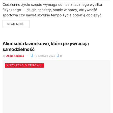
Codzienne życie często wymaga od nas znacznego wysiłku
fizycznego — długie spacery, stanie w pracy, aktywność
sportowa czy nawet szybkie tempo życia potrafią obciążyć
stopy i całe ciało. Problemy ze...
READ MORE
Akcesoria łazienkowe, które przywracają
samodzielność
by
Alicja Kopania
10 czerwca 2025
0
WSZYSTKO O ZDROWIU