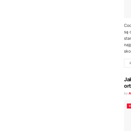
Cod
są 
sta
naj
sko
Ja
or
by
A
W