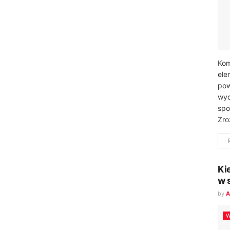
Kom
ele
pow
wyd
spo
Zro
Ki
w 
by
A
W