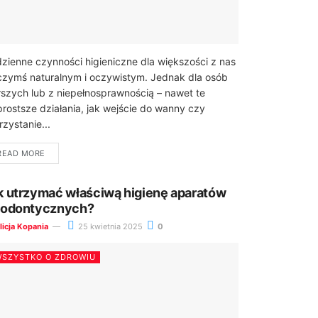
zienne czynności higieniczne dla większości z nas
czymś naturalnym i oczywistym. Jednak dla osób
rszych lub z niepełnosprawnością – nawet te
prostsze działania, jak wejście do wanny czy
rzystanie...
READ MORE
k utrzymać właściwą higienę aparatów
todontycznych?
licja Kopania
25 kwietnia 2025
0
SZYSTKO O ZDROWIU