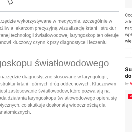
Cod
rzędzie wykorzystywane w medycynie, szczególnie w
zdr
nar
liwia lekarzom precyzyjną wizualizację krtani i struktur
wpł
ej technologii światłowodowej laryngoskop ten oferuje
wię
anowi kluczowy czynnik przy diagnostyce i leczeniu
ngoskopu światłowodowego
Su
do
narzędzie diagnostyczne stosowane w laryngologii,
struktur krtani i górnych dróg oddechowych. Kluczowym
by
A
st zastosowanie światłowodów, które pozwalają na
W
da działania laryngoskopu światłowodowego opiera się
tycznych, co skutkuje doskonałą widocznością dla
 anatomicznych.