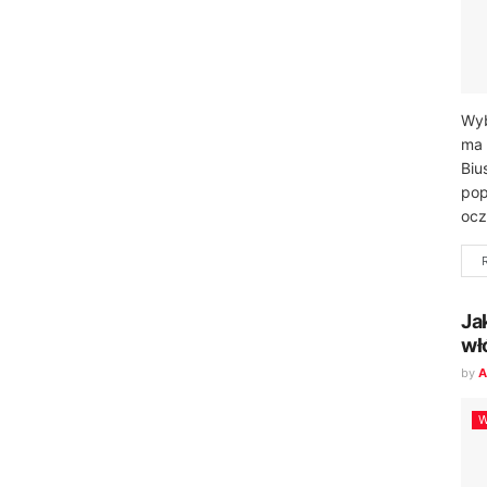
Wyb
ma 
Biu
pop
ocz
Ja
wł
by
A
W