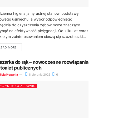
zienna higiena jamy ustnej stanowi podstawę
owego uśmiechu, a wybór odpowiedniego
zędzia do czyszczenia zębów może znacząco
ynąć na efektywność pielęgnacji. Od kilku lat coraz
kszym zainteresowaniem cieszą się szczoteczki...
READ MORE
szarka do rąk – nowoczesne rozwiązania
 toalet publicznych
licja Kopania
8 sierpnia 2025
0
SZYSTKO O ZDROWIU