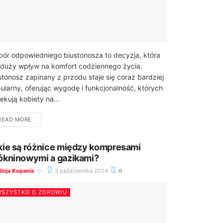
ór odpowiedniego biustonosza to decyzja, która
duży wpływ na komfort codziennego życia.
stonosz zapinany z przodu staje się coraz bardziej
ularny, oferując wygodę i funkcjonalność, których
ekują kobiety na...
READ MORE
kie są różnice między kompresami
ókninowymi a gazikami?
licja Kopania
3 października 2024
0
SZYSTKO O ZDROWIU