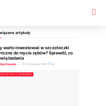
wiązane artykuły
y warto inwestować w szczoteczki
niczne do mycia zębów? Sprawdź, co
wią badania
licja Kopania
25 sierpnia 2025
0
SZYSTKO O ZDROWIU