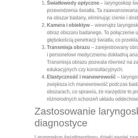
Światłowody optyczne
– laryngoskop św
przewodzenia światła. Ta zaawansowana 
na obszar badany, eliminując cienie i dos
Kamera i obiektyw
– wewnątrz laryngosko
obraz obszaru badanego. To połączenie um
głębokością penetracji światła, co przekł
Transmisja obrazu
– zarejestrowany obra
i personelowi medycznemu dokładną anali
Transmisja obrazu pozwala również na za
edukacyjnych czy konsultacyjnych.
Elastyczność i manewrowość
– laryng
zwiększa ich manewrowość podczas badani
obszarach, co sprawia, że narzędzie to j
różnorodnych schorzeń układu oddechow
Zastosowanie laryngo
diagnostyce
Laryngoskop światłowodowy, dzięki swojej zaa