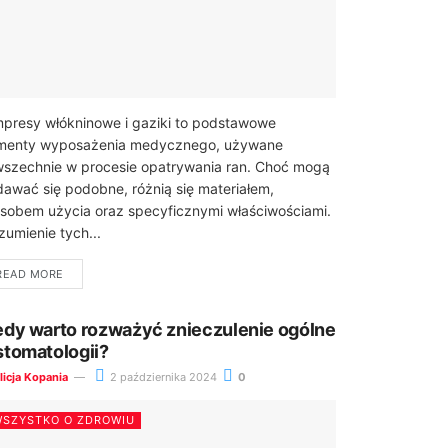
presy włókninowe i gaziki to podstawowe
menty wyposażenia medycznego, używane
szechnie w procesie opatrywania ran. Choć mogą
awać się podobne, różnią się materiałem,
sobem użycia oraz specyficznymi właściwościami.
zumienie tych...
READ MORE
edy warto rozważyć znieczulenie ogólne
stomatologii?
licja Kopania
2 października 2024
0
SZYSTKO O ZDROWIU