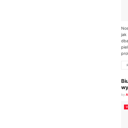
Nos
jak
dba
pie
pro
Bi
wy
by
A
W