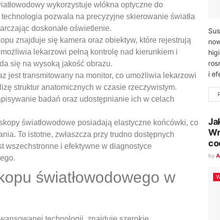
iatłowodowy wykorzystuje włókna optyczne do
technologia pozwala na precyzyjne skierowanie światła
tarczając doskonałe oświetlenie.
Sus
pu znajduje się kamera oraz obiektyw, które rejestrują
now
ożliwia lekarzowi pełną kontrolę nad kierunkiem i
hig
ros
ada się na wysoką jakość obrazu.
i e
z jest transmitowany na monitor, co umożliwia lekarzowi
zę struktur anatomicznych w czasie rzeczywistym.
pisywanie badań oraz udostępnianie ich w celach
Ja
oskopy światłowodowe posiadają elastyczne końcówki, co
Wr
a. To istotne, zwłaszcza przy trudno dostępnych
co
est wszechstronne i efektywne w diagnostyce
by
A
ego.
skopu światłowodowego w
W
wansowanej technologii, znajduje szerokie