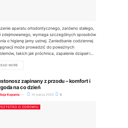
zenie aparatu ortodontycznego, zarówno stałego,
 i zdejmowanego, wymaga szczególnych sposobów
nia o higienę jamy ustnej. Zaniedbanie codziennej
lęgnacji może prowadzić do poważnych
blemów, takich jak próchnica, zapalenie dziąseł i...
READ MORE
ustonosz zapinany z przodu – komfort i
goda na co dzień
licja Kopania
14 marca 2025
0
SZYSTKO O ZDROWIU