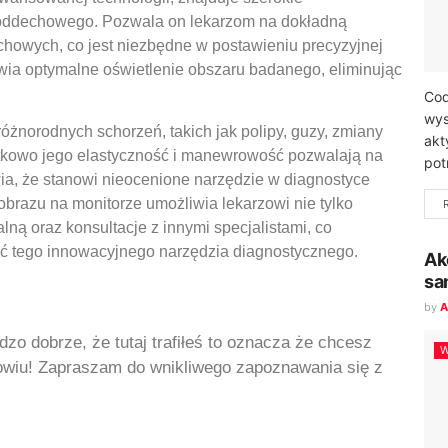
 oddechowego. Pozwala on lekarzom na dokładną
dechowych, co jest niezbędne w postawieniu precyzyjnej
ia optymalne oświetlenie obszaru badanego, eliminując
Cod
wys
różnorodnych schorzeń, takich jak polipy, guzy, zmiany
akt
atkowo jego elastyczność i manewrowość pozwalają na
pot
ia, że stanowi nieocenione narzędzie w diagnostyce
a obrazu na monitorze umożliwia lekarzowi nie tylko
lną oraz konsultacje z innymi specjalistami, co
ść tego innowacyjnego narzędzia diagnostycznego.
Ak
sa
by
A
dzo dobrze, że tutaj trafiłeś to oznacza że chcesz
W
rowiu! Zapraszam do wnikliwego zapoznawania się z