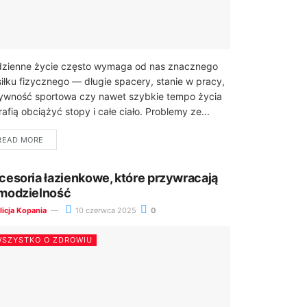
zienne życie często wymaga od nas znacznego
iłku fizycznego — długie spacery, stanie w pracy,
ywność sportowa czy nawet szybkie tempo życia
rafią obciążyć stopy i całe ciało. Problemy ze...
READ MORE
cesoria łazienkowe, które przywracają
modzielność
licja Kopania
10 czerwca 2025
0
SZYSTKO O ZDROWIU