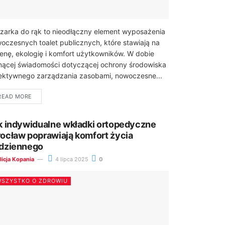
zarka do rąk to nieodłączny element wyposażenia
oczesnych toalet publicznych, które stawiają na
ienę, ekologię i komfort użytkowników. W dobie
nącej świadomości dotyczącej ochrony środowiska
fektywnego zarządzania zasobami, nowoczesne...
READ MORE
k indywidualne wkładki ortopedyczne
ocław poprawiają komfort życia
dziennego
licja Kopania
4 lipca 2025
0
SZYSTKO O ZDROWIU