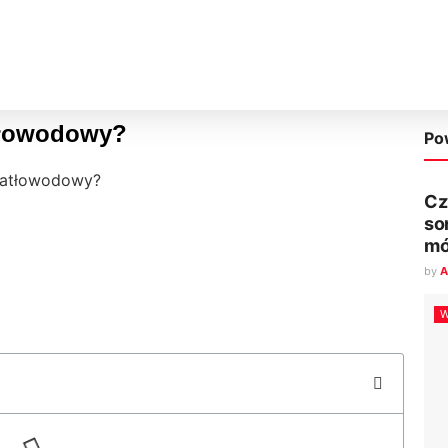
atłowodowy?
Po
wiatłowodowy?
Cz
so
mó
by
A
W