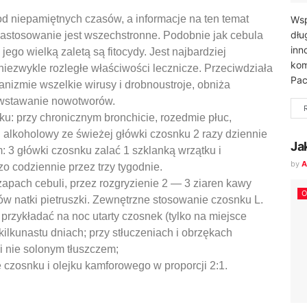
od niepamiętnych czasów, a informacje na ten temat
Wsp
dłu
zastosowanie jest wszechstronne. Podobnie jak cebula
inn
jego wielką zaletą są fitocydy. Jest najbardziej
kom
niezwykle rozległe właściwości lecznicze. Przeciwdziała
Pac
nizmie wszelkie wirusy i drobnoustroje, obniża
powstawanie nowotworów.
ku: przy chronicznym bronchicie, rozedmie płuc,
 alkoholowy ze świeżej główki czosnku 2 razy dziennie
Ja
: 3 główki czosnku zalać 1 szklanką wrzątku i
by
A
o codziennie przez trzy tygodnie.
zapach cebuli, przez rozgryzienie 2 — 3 ziaren kawy
O
tków natki pietruszki. Zewnętrzne stosowanie czosnku L.
przykładać na noc utarty czosnek (tylko na miejsce
kilkunastu dniach; przy stłuczeniach i obrzękach
i nie solonym tłuszczem;
czosnku i olejku kamforowego w proporcji 2:1.