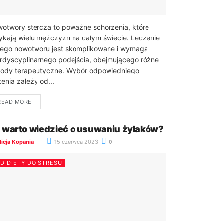
otwory stercza to poważne schorzenia, które
ykają wielu mężczyzn na całym świecie. Leczenie
iego nowotworu jest skomplikowane i wymaga
erdyscyplinarnego podejścia, obejmującego różne
ody terapeutyczne. Wybór odpowiedniego
zenia zależy od...
READ MORE
 warto wiedzieć o usuwaniu żylaków?
licja Kopania
15 czerwca 2023
0
D DIETY DO STRESU