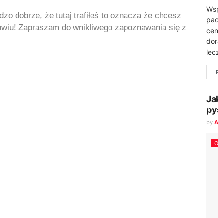
Wsp
dzo dobrze, że tutaj trafiłeś to oznacza że chcesz
pac
rowiu! Zapraszam do wnikliwego zapoznawania się z
cen
dor
lec
Ja
py
by
A
O