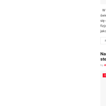
W d
świ
się
fiz
jak
Na
st
by
A
O