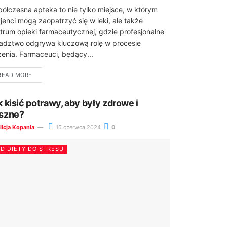
ółczesna apteka to nie tylko miejsce, w którym
jenci mogą zaopatrzyć się w leki, ale także
trum opieki farmaceutycznej, gdzie profesjonalne
adztwo odgrywa kluczową rolę w procesie
zenia. Farmaceuci, będący...
READ MORE
k kisić potrawy, aby były zdrowe i
szne?
licja Kopania
15 czerwca 2024
0
D DIETY DO STRESU