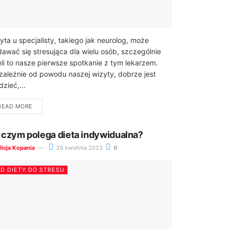
yta u specjalisty, takiego jak neurolog, może
awać się stresująca dla wielu osób, szczególnie
eli to nasze pierwsze spotkanie z tym lekarzem.
zależnie od powodu naszej wizyty, dobrze jest
dzieć,...
READ MORE
 czym polega dieta indywidualna?
licja Kopania
26 kwietnia 2023
0
D DIETY DO STRESU