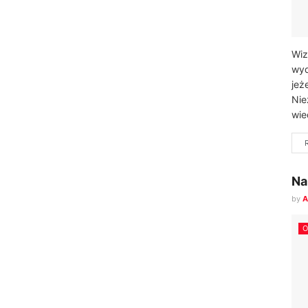
Wiz
wyd
jeż
Nie
wie
Na
by
A
O