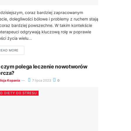
zisiejszym, coraz bardziej zapracowanym
ecie, dolegliwości bólowe i problemy z ruchem stają
 coraz bardziej powszechne. W takim kontekście
joterapeuci odgrywają kluczową rolę w poprawie
ości życia wielu...
READ MORE
 czym polega leczenie nowotworów
ercza?
licja Kopania
7 lipca 2023
0
D DIETY DO STRESU