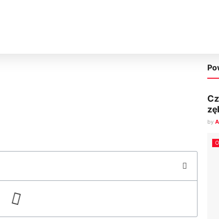
Po
Cz
zę
by
A
O