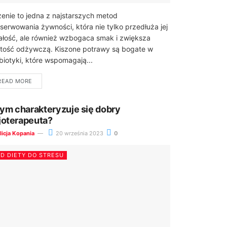
zenie to jedna z najstarszych metod
serwowania żywności, która nie tylko przedłuża jej
ałość, ale również wzbogaca smak i zwiększa
tość odżywczą. Kiszone potrawy są bogate w
biotyki, które wspomagają...
READ MORE
ym charakteryzuje się dobry
zjoterapeuta?
licja Kopania
20 września 2023
0
D DIETY DO STRESU