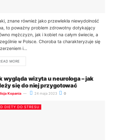
aki, znane również jako przewlekła niewydolność
na, to poważny problem zdrowotny dotykający
ówno mężczyzn, jak i kobiet na całym świecie, a
zególnie w Polsce. Choroba ta charakteryzuje się
zerzeniem i...
READ MORE
k wygląda wizyta u neurologa – jak
leży się do niej przygotować
licja Kopania
24 maja 2023
0
D DIETY DO STRESU