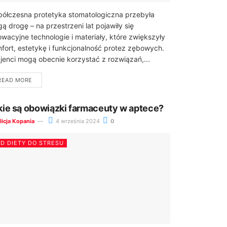
ółczesna protetyka stomatologiczna przebyła
gą drogę – na przestrzeni lat pojawiły się
owacyjne technologie i materiały, które zwiększyły
fort, estetykę i funkcjonalność protez zębowych.
jenci mogą obecnie korzystać z rozwiązań,...
READ MORE
kie są obowiązki farmaceuty w aptece?
licja Kopania
4 września 2024
0
D DIETY DO STRESU