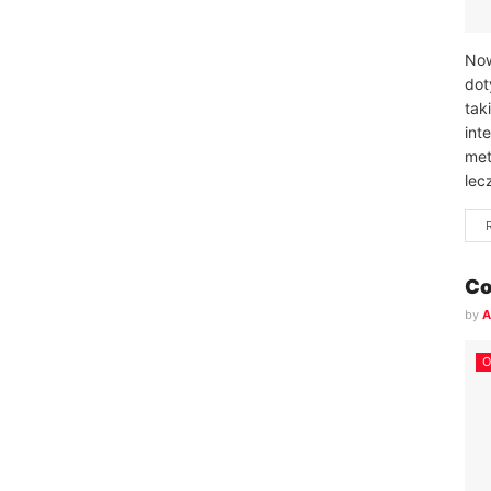
Now
dot
tak
int
met
lec
Co
by
A
O