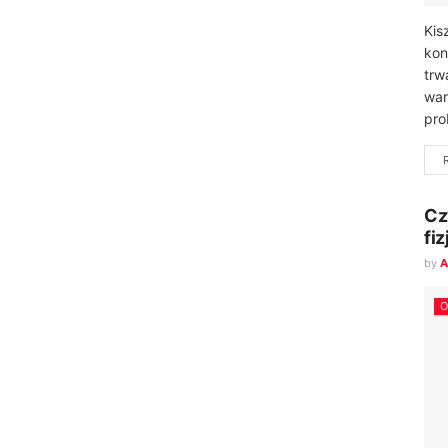
Kis
kon
trw
war
pro
Cz
fi
by
A
O