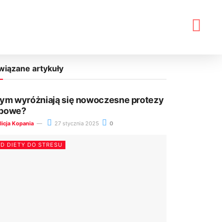
wiązane artykuły
ym wyróżniają się nowoczesne protezy
bowe?
licja Kopania
27 stycznia 2025
0
D DIETY DO STRESU