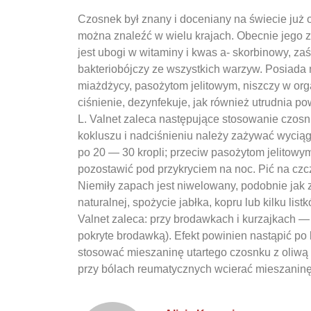
Czosnek był znany i doceniany na świecie już 
można znaleźć w wielu krajach. Obecnie jego 
jest ubogi w witaminy i kwas a- skorbinowy, zaś 
bakteriobójczy ze wszystkich warzyw. Posiada 
miażdżycy, pasożytom jelitowym, niszczy w orga
ciśnienie, dezynfekuje, jak również utrudnia 
L. Valnet zaleca następujące stosowanie czosn
kokluszu i nadciśnieniu należy zażywać wyciąg
po 20 — 30 kropli; przeciw pasożytom jelitowym
pozostawić pod przykryciem na noc. Pić na czcz
Niemiły zapach jest niwelowany, podobnie jak 
naturalnej, spożycie jabłka, kopru lub kilku lis
Valnet zaleca: przy brodawkach i kurzajkach — 
pokryte brodawką). Efekt powinien nastąpić po 
stosować mieszaninę utartego czosnku z oliwą 
przy bólach reumatycznych wcierać mieszaninę 