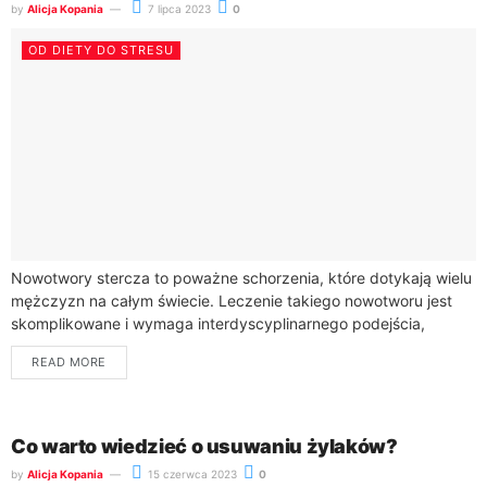
by
Alicja Kopania
7 lipca 2023
0
OD DIETY DO STRESU
Nowotwory stercza to poważne schorzenia, które dotykają wielu
mężczyzn na całym świecie. Leczenie takiego nowotworu jest
skomplikowane i wymaga interdyscyplinarnego podejścia,
obejmującego różne metody terapeutyczne. Wybór
READ MORE
odpowiedniego leczenia zależy od...
Co warto wiedzieć o usuwaniu żylaków?
by
Alicja Kopania
15 czerwca 2023
0