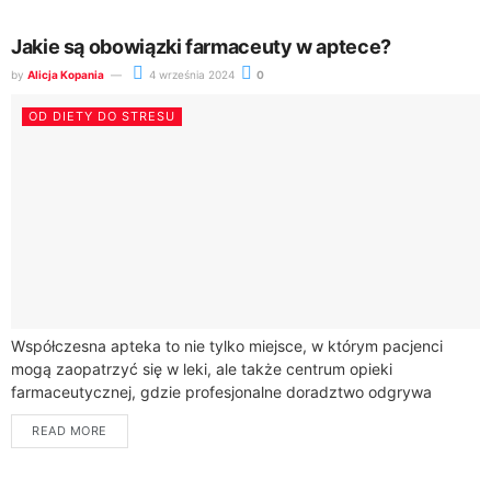
Jakie są obowiązki farmaceuty w aptece?
by
Alicja Kopania
4 września 2024
0
OD DIETY DO STRESU
Współczesna apteka to nie tylko miejsce, w którym pacjenci
mogą zaopatrzyć się w leki, ale także centrum opieki
farmaceutycznej, gdzie profesjonalne doradztwo odgrywa
kluczową rolę w procesie leczenia. Farmaceuci, będący...
READ MORE