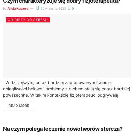
Czym charakteryzuje się dobry fizjoterapeuta?
by
Alicja Kopania
20 września 2023
0
OD DIETY DO STRESU
W dzisiejszym, coraz bardziej zapracowanym świecie,
dolegliwości bólowe i problemy z ruchem stają się coraz bardziej
powszechne. W takim kontekście fizjoterapeuci odgrywają
kluczową rolę w poprawie jakości życia wielu...
READ MORE
Na czym polega leczenie nowotworów stercza?