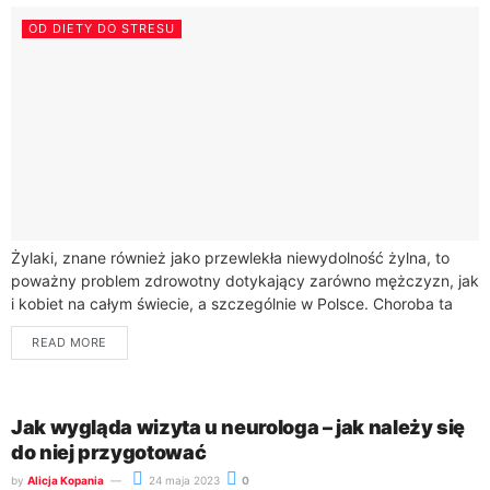
OD DIETY DO STRESU
Żylaki, znane również jako przewlekła niewydolność żylna, to
poważny problem zdrowotny dotykający zarówno mężczyzn, jak
i kobiet na całym świecie, a szczególnie w Polsce. Choroba ta
charakteryzuje się poszerzeniem i...
READ MORE
Jak wygląda wizyta u neurologa – jak należy się
do niej przygotować
by
Alicja Kopania
24 maja 2023
0