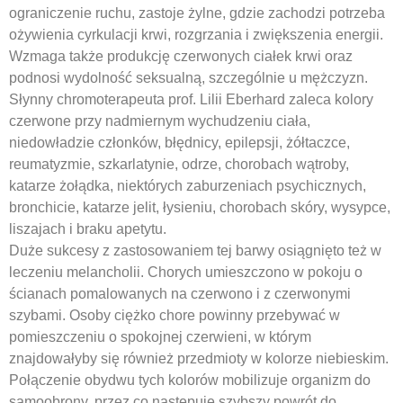
ograniczenie ruchu, zastoje żylne, gdzie zachodzi potrzeba
ożywienia cyrkulacji krwi, rozgrzania i zwiększenia energii.
Wzmaga także produkcję czerwonych ciałek krwi oraz
podnosi wydolność seksualną, szczególnie u mężczyzn.
Słynny chromoterapeuta prof. Lilii Eberhard zaleca kolory
czerwone przy nadmiernym wychudzeniu ciała,
niedowładzie członków, błędnicy, epilepsji, żółtaczce,
reumatyzmie, szkarlatynie, odrze, chorobach wątroby,
katarze żołądka, niektórych zaburzeniach psychicznych,
bronchicie, katarze jelit, łysieniu, chorobach skóry, wysypce,
liszajach i braku apetytu.
Duże sukcesy z zastosowaniem tej barwy osiągnięto też w
leczeniu melancholii. Chorych umieszczono w pokoju o
ścianach pomalowanych na czerwono i z czerwonymi
szybami. Osoby ciężko chore powinny przebywać w
pomieszczeniu o spokojnej czerwieni, w którym
znajdowałyby się również przedmioty w kolorze niebieskim.
Połączenie obydwu tych kolorów mobilizuje organizm do
samoobrony, przez co następuje szybszy powrót do