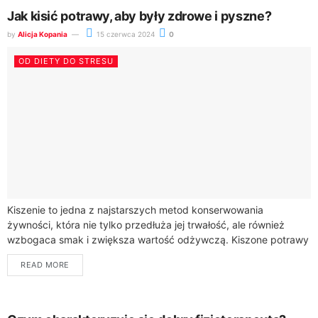
Jak kisić potrawy, aby były zdrowe i pyszne?
by
Alicja Kopania
15 czerwca 2024
0
OD DIETY DO STRESU
Kiszenie to jedna z najstarszych metod konserwowania
żywności, która nie tylko przedłuża jej trwałość, ale również
wzbogaca smak i zwiększa wartość odżywczą. Kiszone potrawy
są bogate w probiotyki, które wspomagają...
READ MORE