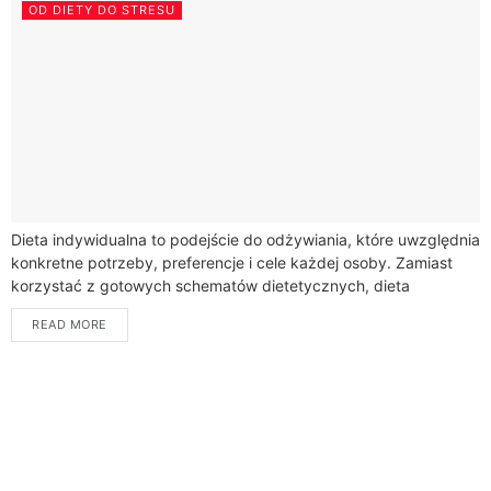
OD DIETY DO STRESU
Dieta indywidualna to podejście do odżywiania, które uwzględnia
konkretne potrzeby, preferencje i cele każdej osoby. Zamiast
korzystać z gotowych schematów dietetycznych, dieta
indywidualna jest opracowywana na podstawie informacji na
READ MORE
temat...