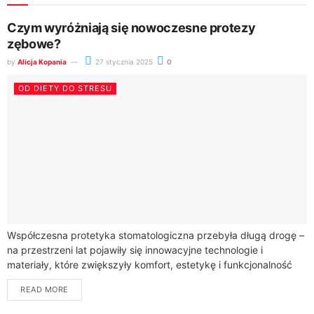
Czym wyróżniają się nowoczesne protezy
zębowe?
by
Alicja Kopania
27 stycznia 2025
0
OD DIETY DO STRESU
Współczesna protetyka stomatologiczna przebyła długą drogę –
na przestrzeni lat pojawiły się innowacyjne technologie i
materiały, które zwiększyły komfort, estetykę i funkcjonalność
protez zębowych. Pacjenci mogą obecnie korzystać z
READ MORE
rozwiązań,...