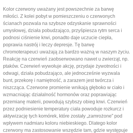
Kolor czerwony uważany jest powszechnie za barwę
miłości. Z kolei pobyt w pomieszczeniu o czerwonych
ścianach pozwala na szybsze odzyskanie sprawności
umysłowej, działa pobudzająco, przyśpiesza rytm serca i
podnosi ciśnienie krwi, ponadto daje uczucie ciepła,
poprawia nastrój i leczy depresje. Tę barwę
chromoterapeuci uważają za bardzo ważną w naszym życiu.
Reakcję na czerwień zaobserwowano nawet u zwierząt, np.
ptaków. Czerwień wywołuje akcję, przydaje żywotności i
odwagi, działa pobudzająco, ale jednocześnie wyzwala
bunt, przekorę i namiętność, a zarazem jest twórcza i
niszcząca. Czerwone promienie wnikają głęboko w ciało i
wzmacniając działalność hormonów oraz poprawiając
przemianę materii, powodują szybszy obieg krwi. Czerwień
przez podniesienie temperatury ciała powoduje rozkurcz i
aktywizację tych komórek, które zostały „zamrożone” pod
wpływem nadmiaru koloru niebieskiego. Dlatego kolor
czerwony ma zastosowanie wszędzie tam, gdzie występuje